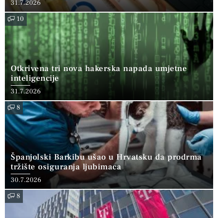
31.7.2026
10
Otkrivena tri nova hakerska napada umjetne
inteligencije
31.7.2026
8
Španjolski Barkibu ušao u Hrvatsku da prodrma
tržište osiguranja ljubimaca
30.7.2026
8