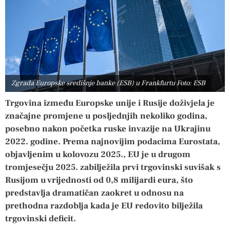
Zgrada Europske središnje banke (ESB) u Frankfurtu Foto: ESB
Trgovina između Europske unije i Rusije doživjela je
značajne promjene u posljednjih nekoliko godina,
posebno nakon početka ruske invazije na Ukrajinu
2022. godine. Prema najnovijim podacima Eurostata,
objavljenim u kolovozu 2025., EU je u drugom
tromjesečju 2025. zabilježila prvi trgovinski suvišak s
Rusijom u vrijednosti od 0,8 milijardi eura, što
predstavlja dramatičan zaokret u odnosu na
prethodna razdoblja kada je EU redovito bilježila
trgovinski deficit.