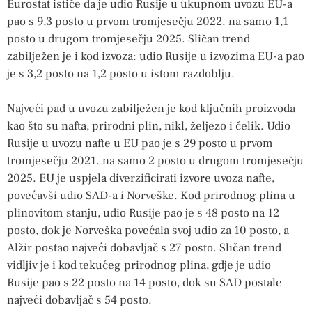
Eurostat ističe da je udio Rusije u ukupnom uvozu EU-a
pao s 9,3 posto u prvom tromjesečju 2022. na samo 1,1
posto u drugom tromjesečju 2025. Sličan trend
zabilježen je i kod izvoza: udio Rusije u izvozima EU-a pao
je s 3,2 posto na 1,2 posto u istom razdoblju.
Najveći pad u uvozu zabilježen je kod ključnih proizvoda
kao što su nafta, prirodni plin, nikl, željezo i čelik. Udio
Rusije u uvozu nafte u EU pao je s 29 posto u prvom
tromjesečju 2021. na samo 2 posto u drugom tromjesečju
2025. EU je uspjela diverzificirati izvore uvoza nafte,
povećavši udio SAD-a i Norveške. Kod prirodnog plina u
plinovitom stanju, udio Rusije pao je s 48 posto na 12
posto, dok je Norveška povećala svoj udio za 10 posto, a
Alžir postao najveći dobavljač s 27 posto. Sličan trend
vidljiv je i kod tekućeg prirodnog plina, gdje je udio
Rusije pao s 22 posto na 14 posto, dok su SAD postale
najveći dobavljač s 54 posto.