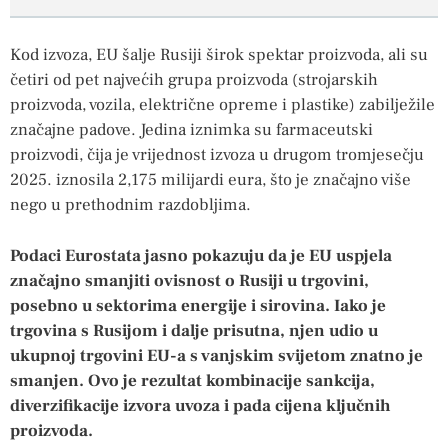
Kod izvoza, EU šalje Rusiji širok spektar proizvoda, ali su
četiri od pet najvećih grupa proizvoda (strojarskih
proizvoda, vozila, električne opreme i plastike) zabilježile
značajne padove. Jedina iznimka su farmaceutski
proizvodi, čija je vrijednost izvoza u drugom tromjesečju
2025. iznosila 2,175 milijardi eura, što je značajno više
nego u prethodnim razdobljima.
Podaci Eurostata jasno pokazuju da je EU uspjela
značajno smanjiti ovisnost o Rusiji u trgovini,
posebno u sektorima energije i sirovina. Iako je
trgovina s Rusijom i dalje prisutna, njen udio u
ukupnoj trgovini EU-a s vanjskim svijetom znatno je
smanjen. Ovo je rezultat kombinacije sankcija,
diverzifikacije izvora uvoza i pada cijena ključnih
proizvoda.