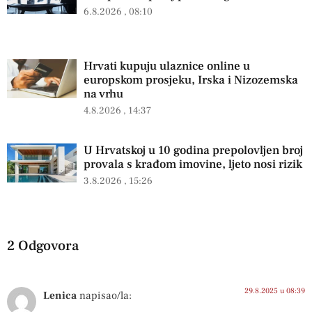
6.8.2026
08:10
Hrvati kupuju ulaznice online u
europskom prosjeku, Irska i Nizozemska
na vrhu
4.8.2026
14:37
U Hrvatskoj u 10 godina prepolovljen broj
provala s krađom imovine, ljeto nosi rizik
3.8.2026
15:26
2 Odgovora
29.8.2025 u 08:39
Lenica
napisao/la: