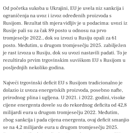
Od početka sukoba u Ukrajini, EU je uvela niz sankcija i
ograničenja na uvoz i izvoz određenih proizvoda s
Rusijom. Rezultat tih mjera vidljiv je u podacima: uvozi iz
Rusije pali su za čak 89 posto u odnosu na prvo
tromjesečje 2022., dok su izvozi u Rusiju opali za 61
posto. Međutim, u drugom tromjesečju 2025. zabilježen
je rast izvoza u Rusiju, dok su uvozi nastavili padati. To je
rezultiralo prvim trgovinskim suviškom EU s Rusijom u
posljednjih nekoliko godina.
Najveći trgovinski deficit EU s Rusijom tradicionalno je
dolazio iz uvoza energetskih proizvoda, posebno nafte,
prirodnog plina i ugljena. U 2021. i 2022. godini, visoke
cijene energenta dovele su do rekordnog deficita od 42,8
milijardi eura u drugom tromjesečju 2022. Međutim,
zbog sankcija i pada cijena energenta, ovaj deficit smanjio
se na 4,2 milijarde eura u drugom tromjesečju 2025.