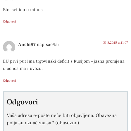
Eto, svi idu u minus
Odgovori
31.8.2025 u 21:07
Anchi87
napisao/la:
EU prvi put ima trgovinski deficit s Rusijom – jasna promjena
u odnosima i uvozu.
Odgovori
Odgovori
Vaša adresa e-pošte neće biti objavljena.
Obavezna
polja su označena sa
* (obavezno)