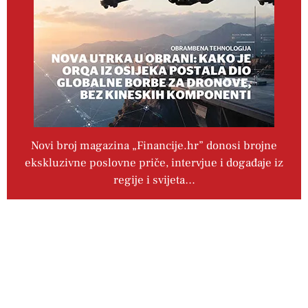
Novi broj magazina „Financije.hr” donosi brojne
ekskluzivne poslovne priče, intervjue i događaje iz
regije i svijeta…