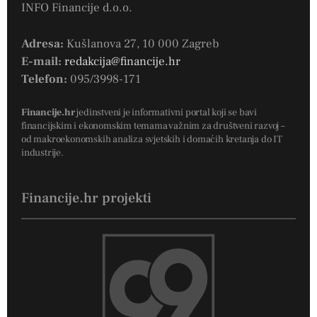
INFO Financije d.o.o.
Adresa:
Kušlanova 27, 10 000 Zagreb
E-mail:
redakcija@financije.hr
Telefon:
095/3998-171
Financije.hr
jedinstveni je informativni portal koji se bavi
financijskim i ekonomskim temama važnim za društveni razvoj –
od makroekonomskih analiza svjetskih i domaćih kretanja do IT
industrije.
Financije.hr projekti