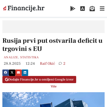
Rusija prvi put ostvarila deficit u
trgovini s EU
ANALIZE
,
STATISTIKA
28.8.2025
12:24
Raif Okić
2
Dodajte Financije.hr u omiljeni Google izvor
Više