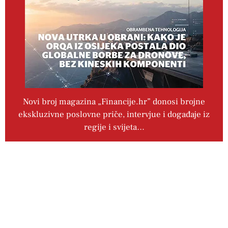
Novi broj magazina „Financije.hr” donosi brojne
ekskluzivne poslovne priče, intervjue i događaje iz
regije i svijeta…