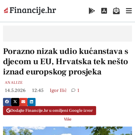
Porazno nizak udio kućanstava s
djecom u EU, Hrvatska tek nešto
iznad europskog prosjeka
ANALIZE
14.5.2026
12:45
Igor Ilić
1
Dodajte Financije.hr u omiljeni Google izvor
Više