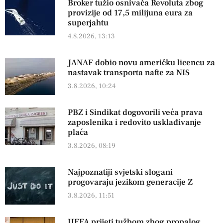
Broker tužio osnivača Revoluta zbog
provizije od 17,5 milijuna eura za
superjahtu
4.8.2026, 13:13
JANAF dobio novu američku licencu za
nastavak transporta nafte za NIS
3.8.2026, 10:24
PBZ i Sindikat dogovorili veća prava
zaposlenika i redovito usklađivanje
plaća
3.8.2026, 08:19
Najpoznatiji svjetski slogani
progovaraju jezikom generacije Z
3.8.2026, 11:51
UEFA prijeti tužbom zbog propalog