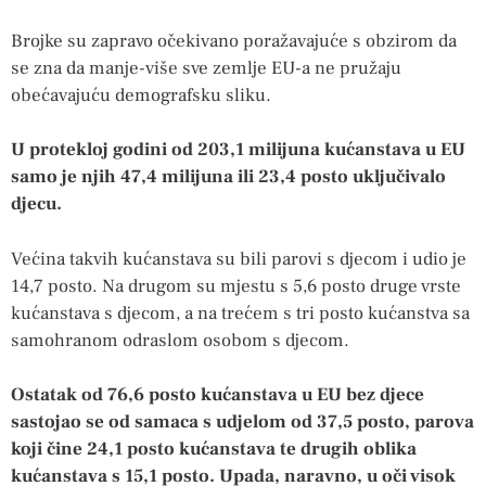
Brojke su zapravo očekivano poražavajuće s obzirom da
se zna da manje-više sve zemlje EU-a ne pružaju
obećavajuću demografsku sliku.
U protekloj godini od 203,1 milijuna kućanstava u EU
samo je njih 47,4 milijuna ili 23,4 posto uključivalo
djecu.
Većina takvih kućanstava su bili parovi s djecom i udio je
14,7 posto. Na drugom su mjestu s 5,6 posto druge vrste
kućanstava s djecom, a na trećem s tri posto kućanstva sa
samohranom odraslom osobom s djecom.
Ostatak od 76,6 posto kućanstava u EU bez djece
sastojao se od samaca s udjelom od 37,5 posto, parova
koji čine 24,1 posto kućanstava te drugih oblika
kućanstava s 15,1 posto. Upada, naravno, u oči visok