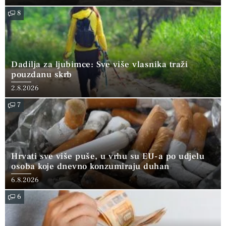
8
Dadilja za ljubimce: Sve više vlasnika traži
pouzdanu skrb
2.8.2026
7
Hrvati sve više puše, u vrhu su EU-a po udjelu
osoba koje dnevno konzumiraju duhan
6.8.2026
6