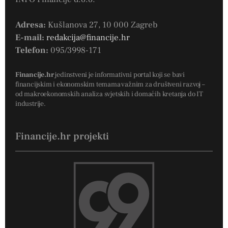
Adresa:
Kušlanova 27, 10 000 Zagreb
E-mail:
redakcija@financije.hr
Telefon:
095/3998-171
Financije.hr
jedinstveni je informativni portal koji se bavi
financijskim i ekonomskim temama važnim za društveni razvoj –
od makroekonomskih analiza svjetskih i domaćih kretanja do IT
industrije.
Financije.hr projekti