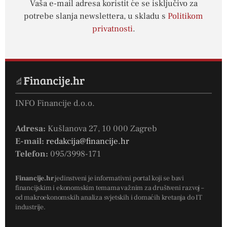
Vaša e-mail adresa koristit će se isključivo za
potrebe slanja newslettera, u skladu s
Politikom
privatnosti
.
INFO Financije d.o.o.
Adresa:
Kušlanova 27, 10 000 Zagreb
E-mail:
redakcija@financije.hr
Telefon:
095/3998-171
Financije.hr
jedinstveni je informativni portal koji se bavi
financijskim i ekonomskim temama važnim za društveni razvoj –
od makroekonomskih analiza svjetskih i domaćih kretanja do IT
industrije.