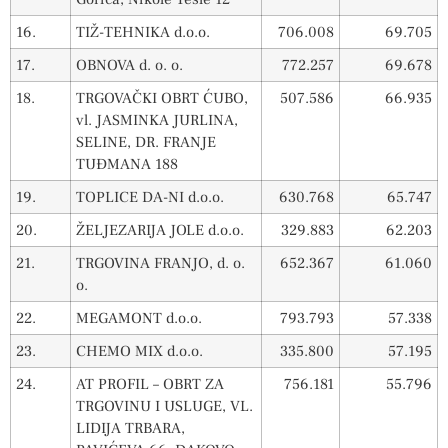
16.
TIŽ-TEHNIKA d.o.o.
706.008
69.705
17.
OBNOVA d. o. o.
772.257
69.678
18.
TRGOVAČKI OBRT ĆUBO,
507.586
66.935
vl. JASMINKA JURLINA,
SELINE, DR. FRANJE
TUĐMANA 188
19.
TOPLICE DA-NI d.o.o.
630.768
65.747
20.
ŽELJEZARIJA JOLE d.o.o.
329.883
62.203
21.
TRGOVINA FRANJO, d. o.
652.367
61.060
o.
22.
MEGAMONT d.o.o.
793.793
57.338
23.
CHEMO MIX d.o.o.
335.800
57.195
24.
AT PROFIL – OBRT ZA
756.181
55.796
TRGOVINU I USLUGE, VL.
LIDIJA TRBARA,