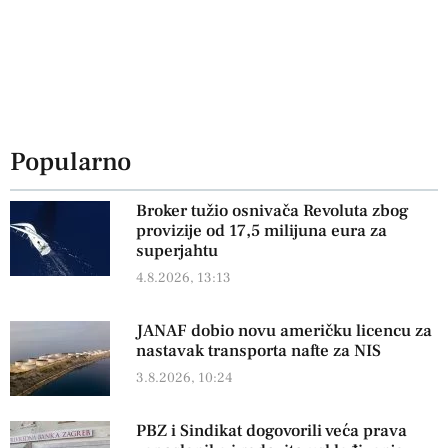
Popularno
Broker tužio osnivača Revoluta zbog
provizije od 17,5 milijuna eura za
superjahtu
4.8.2026, 13:13
JANAF dobio novu američku licencu za
nastavak transporta nafte za NIS
3.8.2026, 10:24
PBZ i Sindikat dogovorili veća prava