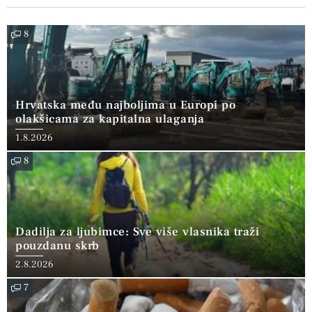
8
Hrvatska među najboljima u Europi po
olakšicama za kapitalna ulaganja
1.8.2026
8
Dadilja za ljubimce: Sve više vlasnika traži
pouzdanu skrb
2.8.2026
7