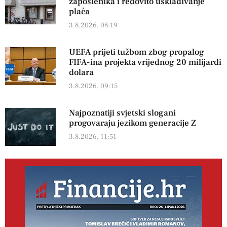
zaposlenika i redovito usklađivanje
plaća
3.8.2026, 08:19
UEFA prijeti tužbom zbog propalog
FIFA-ina projekta vrijednog 20 milijardi
dolara
3.8.2026, 09:15
Najpoznatiji svjetski slogani
progovaraju jezikom generacije Z
3.8.2026, 11:51