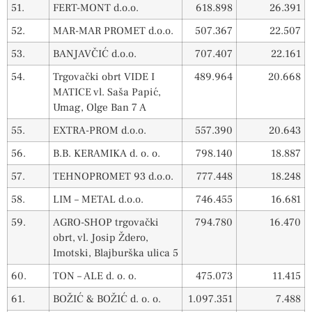
51.
FERT-MONT d.o.o.
618.898
26.391
52.
MAR-MAR PROMET d.o.o.
507.367
22.507
53.
BANJAVČIĆ d.o.o.
707.407
22.161
54.
Trgovački obrt VIDE I
489.964
20.668
MATICE vl. Saša Papić,
Umag, Olge Ban 7 A
55.
EXTRA-PROM d.o.o.
557.390
20.643
56.
B.B. KERAMIKA d. o. o.
798.140
18.887
57.
TEHNOPROMET 93 d.o.o.
777.448
18.248
58.
LIM – METAL d.o.o.
746.455
16.681
59.
AGRO-SHOP trgovački
794.780
16.470
obrt, vl. Josip Ždero,
Imotski, Blajburška ulica 5
60.
TON – ALE d. o. o.
475.073
11.415
61.
BOŽIĆ & BOŽIĆ d. o. o.
1.097.351
7.488