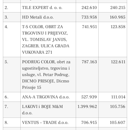
2.
TILE EXPERT d. o. o.
242.610
240.215
3.
HD Metali d.o.o.
733.958
160.985
4.
T-S COLOR, OBRT ZA
741.951
123.858
TRGOVINU I PRIJEVOZ,
VL. TOMISLAV JANUS,
ZAGREB, ULICA GRADA
VUKOVARA 271
5.
PODRUG COLOR, obrt za
787.163
122.611
ugostiteljstvo, trgovinu i
usluge, vl. Petar Podrug,
DICMO PRISOJE, Dicmo
Prisoje 15
6.
ANA-A TRGOVINA d.o.o.
527.939
111.014
7.
LAKOVI i BOJE M&M
1.399.962
105.756
d.o.o.
8.
VENTUS – TRADE d.o.o.
706.915
105.607