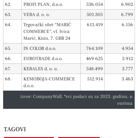
62.
PROFI PLAN, d.o.o.
536.054
6.902
63.
VERA d. o. o.
501.305
6.799
64.
Trgovački obrt “MARIĆ
613.419
6.156
COMMERCE”, vl. Ivica
Marić, Knin, 7. GBR 24
65.
IN COLOR d.o.o.
764.109
4.954
66.
EUROTRADE d.o.o.
469.625
3.912
67.
KERALES d. o. o.
548.499
3.777
68.
KEMOBOJA-COMMERCE
512.914
3.463
d.o.o.
izvor: CompanyWall, *svi podaci su za 2023. godinu, u
eurima
TAGOVI