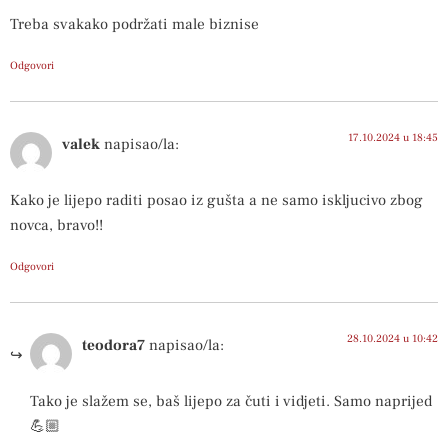
Treba svakako podržati male biznise
Odgovori
17.10.2024 u 18:45
valek
napisao/la:
Kako je lijepo raditi posao iz gušta a ne samo iskljucivo zbog
novca, bravo!!
Odgovori
28.10.2024 u 10:42
teodora7
napisao/la:
Tako je slažem se, baš lijepo za čuti i vidjeti. Samo naprijed
💪🏼