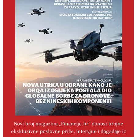
Novi broj magazina „Financije.hr” donosi brojne
ekskluzivne poslovne priče, intervjue i događaje iz