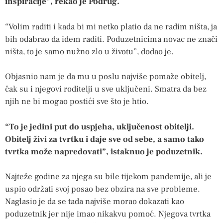
inspiracije”, rekao je Podrug.
“Volim raditi i kada bi mi netko platio da ne radim ništa, ja
bih odabrao da idem raditi. Poduzetnicima novac ne znači
ništa, to je samo nužno zlo u životu”, dodao je.
Objasnio nam je da mu u poslu najviše pomaže obitelj,
čak su i njegovi roditelji u sve uključeni. Smatra da bez
njih ne bi mogao postići sve što je htio.
“To je jedini put do uspjeha, uključenost obitelji.
Obitelj živi za tvrtku i daje sve od sebe, a samo tako
tvrtka može napredovati”, istaknuo je poduzetnik.
Najteže godine za njega su bile tijekom pandemije, ali je
uspio održati svoj posao bez obzira na sve probleme.
Naglasio je da se tada najviše morao dokazati kao
poduzetnik jer nije imao nikakvu pomoć. Njegova tvrtka