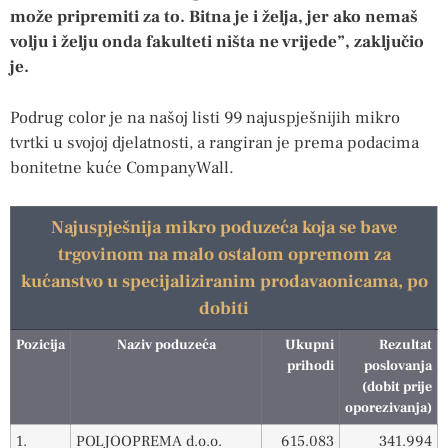
može pripremiti za to. Bitna je i želja, jer ako nemaš
volju i želju onda fakulteti ništa ne vrijede”, zaključio
je.
Podrug color je na našoj listi 99 najuspješnijih mikro
tvrtki u svojoj djelatnosti, a rangiran je prema podacima
bonitetne kuće CompanyWall.
Najuspješnija mikro poduzeća koja se bave
trgovinom na malo ostalom opremom za
kućanstvo u specijaliziranim prodavaonicama, po
dobiti
Pozicija
Naziv poduzeća
Ukupni
Rezultat
prihodi
poslovanja
(dobit prije
oporezivanja)
1.
POLJOOPREMA d.o.o.
615.083
341.994