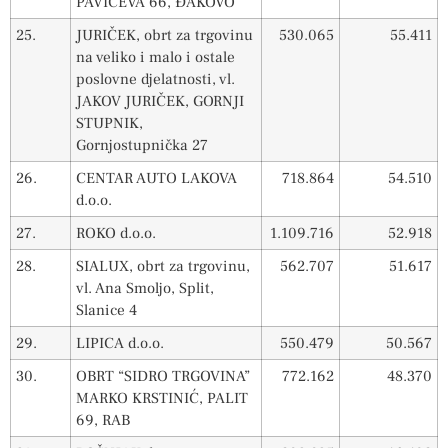
PAVIĆEVA 66, ĐAKOVO
25.
JURIČEK, obrt za trgovinu
530.065
55.411
na veliko i malo i ostale
poslovne djelatnosti, vl.
JAKOV JURIČEK, GORNJI
STUPNIK,
Gornjostupnička 27
26.
CENTAR AUTO LAKOVA
718.864
54.510
d.o.o.
27.
ROKO d.o.o.
1.109.716
52.918
28.
SIALUX, obrt za trgovinu,
562.707
51.617
vl. Ana Smoljo, Split,
Slanice 4
29.
LIPICA d.o.o.
550.479
50.567
30.
OBRT “SIDRO TRGOVINA”
772.162
48.370
MARKO KRSTINIĆ, PALIT
69, RAB