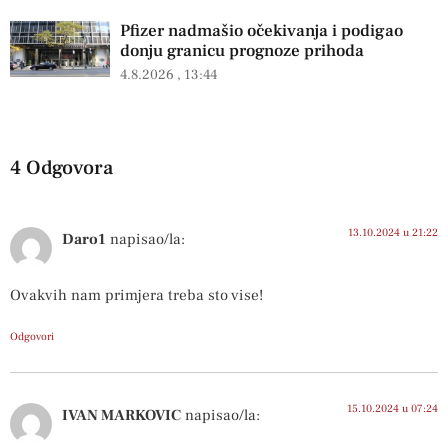
Pfizer nadmašio očekivanja i podigao
donju granicu prognoze prihoda
4.8.2026
13:44
4 Odgovora
13.10.2024 u 21:22
Daro1
napisao/la:
Ovakvih nam primjera treba sto vise!
Odgovori
15.10.2024 u 07:24
IVAN MARKOVIC
napisao/la: