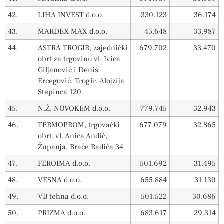
42.
LIHA INVEST d.o.o.
330.123
36.174
43.
MARDEX MAX d.o.o.
45.648
33.987
44.
ASTRA TROGIR, zajednički
679.702
33.470
obrt za trgovinu vl. Ivica
Giljanović i Denis
Ercegović, Trogir, Alojzija
Stepinca 120
45.
N.Ž. NOVOKEM d.o.o.
779.745
32.943
46.
TERMOPROM, trgovački
677.079
32.865
obrt, vl. Anica Anđić,
Županja, Braće Radića 34
47.
FEROIMA d.o.o.
501.692
31.495
48.
VESNA d.o.o.
655.884
31.130
49.
VB tehna d.o.o.
501.522
30.686
50.
PRIZMA d.o.o.
683.617
29.314