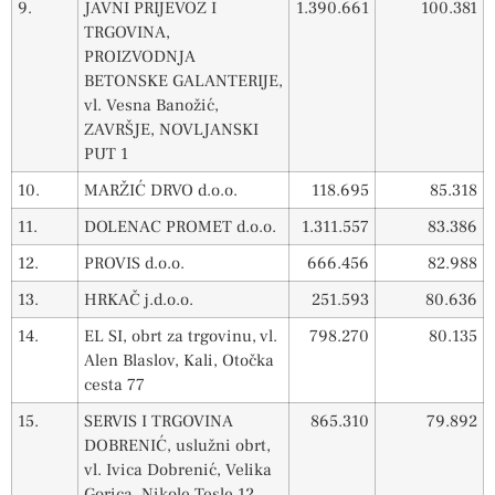
9.
JAVNI PRIJEVOZ I
1.390.661
100.381
TRGOVINA,
PROIZVODNJA
BETONSKE GALANTERIJE,
vl. Vesna Banožić,
ZAVRŠJE, NOVLJANSKI
PUT 1
10.
MARŽIĆ DRVO d.o.o.
118.695
85.318
11.
DOLENAC PROMET d.o.o.
1.311.557
83.386
12.
PROVIS d.o.o.
666.456
82.988
13.
HRKAČ j.d.o.o.
251.593
80.636
14.
EL SI, obrt za trgovinu, vl.
798.270
80.135
Alen Blaslov, Kali, Otočka
cesta 77
15.
SERVIS I TRGOVINA
865.310
79.892
DOBRENIĆ, uslužni obrt,
vl. Ivica Dobrenić, Velika
Gorica, Nikole Tesle 12