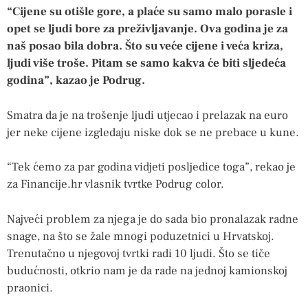
“Cijene su otišle gore, a plaće su samo malo porasle i
opet se ljudi bore za preživljavanje. Ova godina je za
naš posao bila dobra. Što su veće cijene i veća kriza,
ljudi više troše. Pitam se samo kakva će biti sljedeća
godina”, kazao je Podrug.
Smatra da je na trošenje ljudi utjecao i prelazak na euro
jer neke cijene izgledaju niske dok se ne prebace u kune.
“Tek ćemo za par godina vidjeti posljedice toga”, rekao je
za Financije.hr vlasnik tvrtke Podrug color.
Najveći problem za njega je do sada bio pronalazak radne
snage, na što se žale mnogi poduzetnici u Hrvatskoj.
Trenutačno u njegovoj tvrtki radi 10 ljudi. Što se tiče
budućnosti, otkrio nam je da rade na jednoj kamionskoj
praonici.