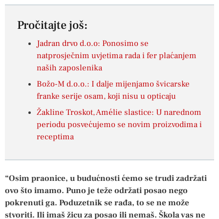
Pročitajte još:
Jadran drvo d.o.o: Ponosimo se
natprosječnim uvjetima rada i fer plaćanjem
naših zaposlenika
Božo-M d.o.o.: I dalje mijenjamo švicarske
franke serije osam, koji nisu u opticaju
Žakline Troskot, Amélie slastice: U narednom
periodu posvećujemo se novim proizvodima i
receptima
“Osim praonice, u budućnosti ćemo se trudi zadržati
ovo što imamo. Puno je teže održati posao nego
pokrenuti ga. Poduzetnik se rađa, to se ne može
stvoriti. Ili imaš žicu za posao ili nemaš. Škola vas ne