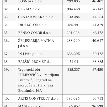
31.
BOŠNJAK d.o.o.
293.835
46.402
32.
CE – MA d.o.o.
934.468
45.143
33.
CENTAR VIJAKA d.o.o.
213.484
44.584
34.
DIDI KOLOR d.o.o.
485.491
44.379
35.
BENKO COLOR d.o.o.
201.096
43.178
36.
ŽELJEZARIJA MATICA
288.999
40.647
j.d.o.o.
37.
IN Living d.o.o.
336.205
39.178
38.
BALŠIĆ-PROMET d.o.o.
472.011
38.885
39.
Trgovački obrt
385.337
37.450
“FILIPOVIĆ”, vl. Marijana
Filipović, Biograd na
moru, Šetalište kneza
Branimira 16A
40.
ARTIS CONSTRUCT d.o.o.
683.096
36.753
41.
MAGIRIS d.o.o.
396.957
36.539