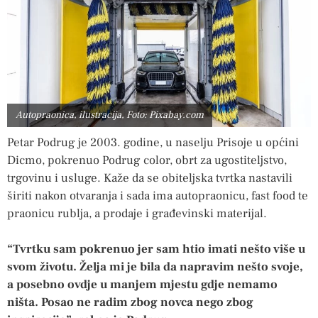
Autopraonica, ilustracija, Foto: Pixabay.com
Petar Podrug je 2003. godine, u naselju Prisoje u općini
Dicmo, pokrenuo Podrug color, obrt za ugostiteljstvo,
trgovinu i usluge. Kaže da se obiteljska tvrtka nastavili
širiti nakon otvaranja i sada ima autopraonicu, fast food te
praonicu rublja, a prodaje i građevinski materijal.
“Tvrtku sam pokrenuo jer sam htio imati nešto više u
svom životu. Želja mi je bila da napravim nešto svoje,
a posebno ovdje u manjem mjestu gdje nemamo
ništa. Posao ne radim zbog novca nego zbog