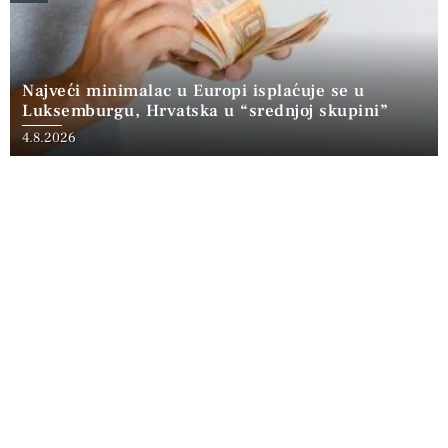
Najveći minimalac u Europi isplaćuje se u
Luksemburgu, Hrvatska u “srednjoj skupini”
4.8.2026