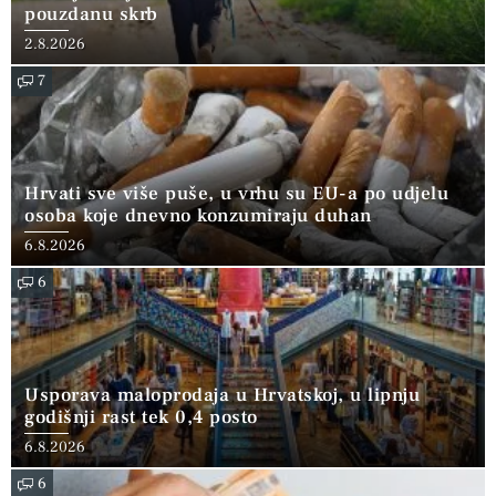
pouzdanu skrb
2.8.2026
7
Hrvati sve više puše, u vrhu su EU-a po udjelu
osoba koje dnevno konzumiraju duhan
6.8.2026
6
Usporava maloprodaja u Hrvatskoj, u lipnju
godišnji rast tek 0,4 posto
6.8.2026
6