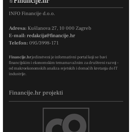
INFO Financije d.o.o.
Adresa:
Kušlanova 27, 10 000 Zagreb
E-mail:
redakcija@financije.hr
Telefon:
095/3998-171
Financije.hr
jedinstveni je informativni portal koji se bavi
financijskim i ekonomskim temama važnim za društveni razvoj –
od makroekonomskih analiza svjetskih i domaćih kretanja do IT
industrije.
Financije.hr projekti