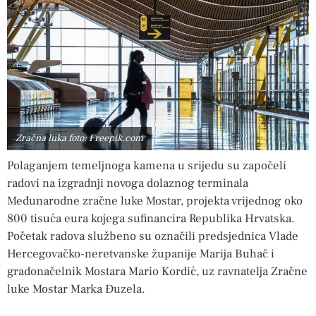
Zračna luka foto: Freepik.com
Polaganjem temeljnoga kamena u srijedu su započeli
radovi na izgradnji novoga dolaznog terminala
Međunarodne zračne luke Mostar, projekta vrijednog oko
800 tisuća eura kojega sufinancira Republika Hrvatska.
Početak radova službeno su označili predsjednica Vlade
Hercegovačko-neretvanske županije Marija Buhač i
gradonačelnik Mostara Mario Kordić, uz ravnatelja Zračne
luke Mostar Marka Đuzela.