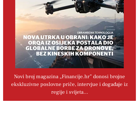
Novi broj magazina „Financije.hr” donosi brojne
ekskluzivne poslovne priče, intervjue i događaje iz
regije i svijeta…