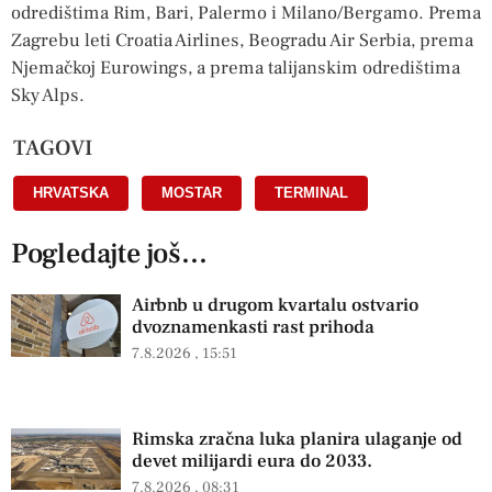
odredištima Rim, Bari, Palermo i Milano/Bergamo. Prema
Zagrebu leti Croatia Airlines, Beogradu Air Serbia, prema
Njemačkoj Eurowings, a prema talijanskim odredištima
Sky Alps.
TAGOVI
HRVATSKA
,
MOSTAR
,
TERMINAL
Pogledajte još...
Airbnb u drugom kvartalu ostvario
dvoznamenkasti rast prihoda
7.8.2026
15:51
Rimska zračna luka planira ulaganje od
devet milijardi eura do 2033.
7.8.2026
08:31