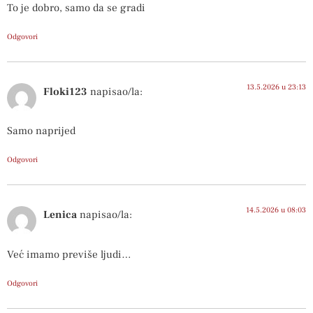
To je dobro, samo da se gradi
Odgovori
13.5.2026 u 23:13
Floki123
napisao/la:
Samo naprijed
Odgovori
14.5.2026 u 08:03
Lenica
napisao/la:
Već imamo previše ljudi…
Odgovori