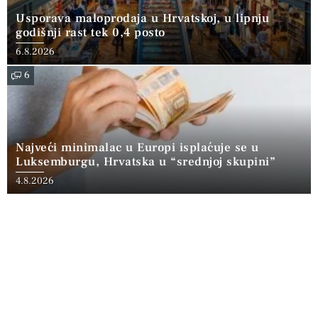
Usporava maloprodaja u Hrvatskoj, u lipnju
godišnji rast tek 0,4 posto
6.8.2026
6
Najveći minimalac u Europi isplaćuje se u
Luksemburgu, Hrvatska u “srednjoj skupini”
4.8.2026