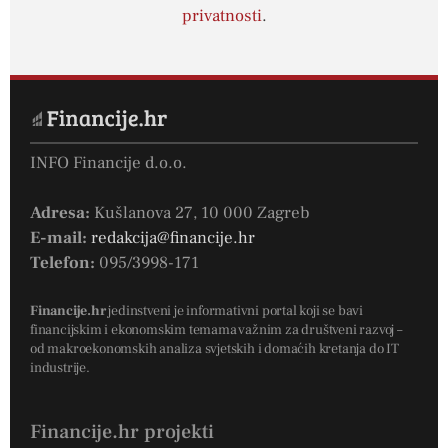
privatnosti
.
INFO Financije d.o.o.
Adresa:
Kušlanova 27, 10 000 Zagreb
E-mail:
redakcija@financije.hr
Telefon:
095/3998-171
Financije.hr
jedinstveni je informativni portal koji se bavi
financijskim i ekonomskim temama važnim za društveni razvoj –
od makroekonomskih analiza svjetskih i domaćih kretanja do IT
industrije.
Financije.hr projekti