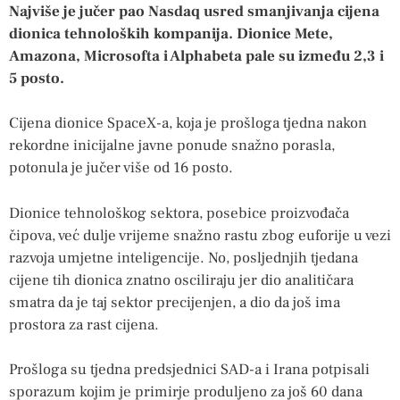
Najviše je jučer pao Nasdaq usred smanjivanja cijena
dionica tehnoloških kompanija. Dionice Mete,
Amazona, Microsofta i Alphabeta pale su između 2,3 i
5 posto.
Cijena dionice SpaceX-a, koja je prošloga tjedna nakon
rekordne inicijalne javne ponude snažno porasla,
potonula je jučer više od 16 posto.
Dionice tehnološkog sektora, posebice proizvođača
čipova, već dulje vrijeme snažno rastu zbog euforije u vezi
razvoja umjetne inteligencije. No, posljednjih tjedana
cijene tih dionica znatno osciliraju jer dio analitičara
smatra da je taj sektor precijenjen, a dio da još ima
prostora za rast cijena.
Prošloga su tjedna predsjednici SAD-a i Irana potpisali
sporazum kojim je primirje produljeno za još 60 dana