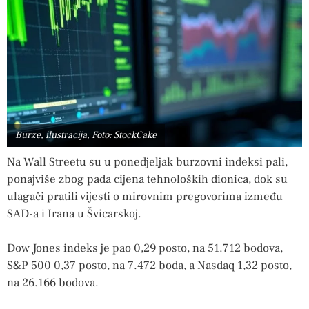
Burze, ilustracija, Foto: StockCake
Na Wall Streetu su u ponedjeljak burzovni indeksi pali,
ponajviše zbog pada cijena tehnoloških dionica, dok su
ulagači pratili vijesti o mirovnim pregovorima između
SAD-a i Irana u Švicarskoj.
Dow Jones indeks je pao 0,29 posto, na 51.712 bodova,
S&P 500 0,37 posto, na 7.472 boda, a Nasdaq 1,32 posto,
na 26.166 bodova.