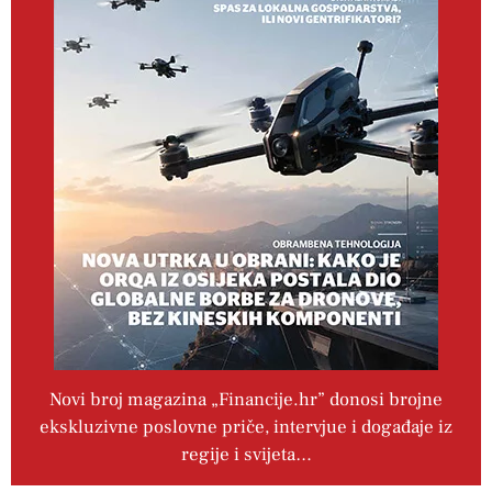
Novi broj magazina „Financije.hr” donosi brojne
ekskluzivne poslovne priče, intervjue i događaje iz
regije i svijeta…