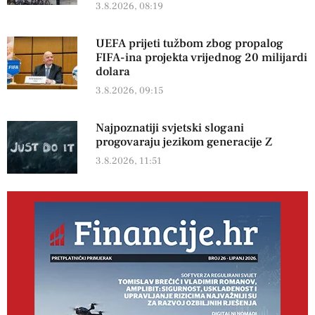
3.8.2026, 08:19
UEFA prijeti tužbom zbog propalog
FIFA-ina projekta vrijednog 20 milijardi
dolara
3.8.2026, 09:15
Najpoznatiji svjetski slogani
progovaraju jezikom generacije Z
3.8.2026, 11:51