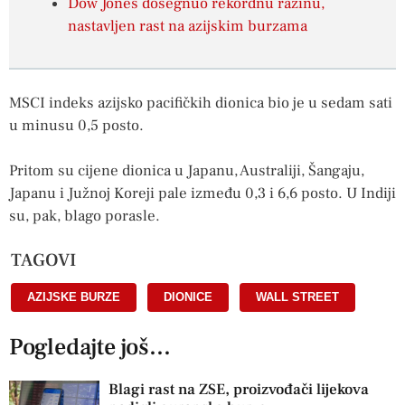
Dow Jones dosegnuo rekordnu razinu,
nastavljen rast na azijskim burzama
MSCI indeks azijsko pacifičkih dionica bio je u sedam sati
u minusu 0,5 posto.
Pritom su cijene dionica u Japanu, Australiji, Šangaju,
Japanu i Južnoj Koreji pale između 0,3 i 6,6 posto. U Indiji
su, pak, blago porasle.
TAGOVI
AZIJSKE BURZE
,
DIONICE
,
WALL STREET
Pogledajte još...
Blagi rast na ZSE, proizvođači lijekova