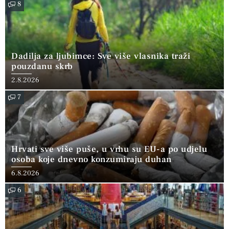
8
Dadilja za ljubimce: Sve više vlasnika traži
pouzdanu skrb
2.8.2026
7
Hrvati sve više puše, u vrhu su EU-a po udjelu
osoba koje dnevno konzumiraju duhan
6.8.2026
6