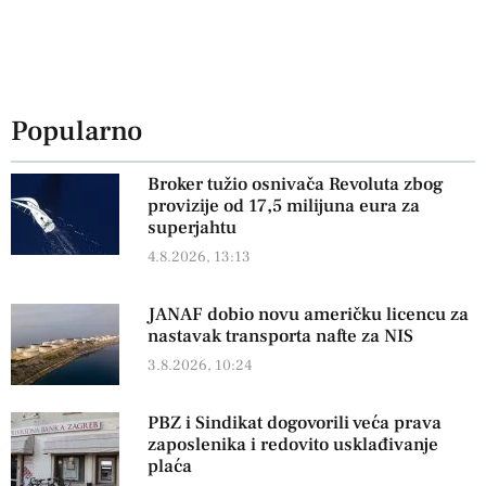
Popularno
Broker tužio osnivača Revoluta zbog
provizije od 17,5 milijuna eura za
superjahtu
4.8.2026, 13:13
JANAF dobio novu američku licencu za
nastavak transporta nafte za NIS
3.8.2026, 10:24
PBZ i Sindikat dogovorili veća prava
zaposlenika i redovito usklađivanje
plaća