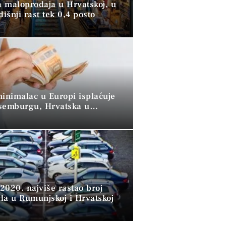
 maloprodaja u Hrvatskoj, u
dišnji rast tek 0,4 posto
minimalac u Europi isplaćuje
semburgu, Hrvatska u
 skupini”
2020. najviše rastao broj
la u Rumunjskoj i Hrvatskoj