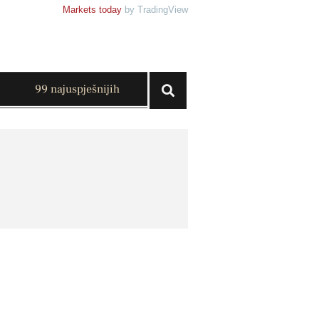
Markets today
by TradingView
99 najuspješnijih