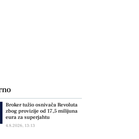
rno
Broker tužio osnivača Revoluta
zbog provizije od 17,5 milijuna
eura za superjahtu
4.8.2026, 13:13