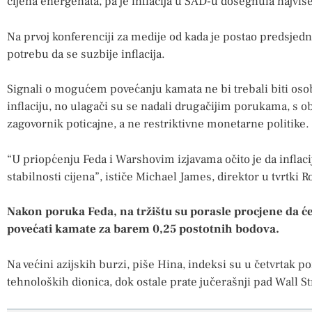
cijena energenata, pa je inflacija u SAD-u dosegnula najviše
Na prvoj konferenciji za medije od kada je postao predsjed
potrebu da se suzbije inflacija.
Signali o mogućem povećanju kamata ne bi trebali biti oso
inflaciju, no ulagači su se nadali drugačijim porukama, s
zagovornik poticajne, a ne restriktivne monetarne politike.
“U priopćenju Feda i Warshovim izjavama očito je da inflacij
stabilnosti cijena”, ističe Michael James, direktor u tvrtki R
Nakon poruka Feda, na tržištu su porasle procjene da ć
povećati kamate za barem 0,25 postotnih bodova.
Na većini azijskih burzi, piše Hina, indeksi su u četvrtak por
tehnoloških dionica, dok ostale prate jučerašnji pad Wall St