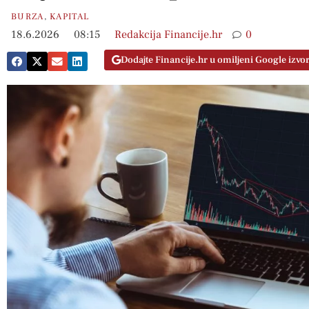
BURZA
,
KAPITAL
18.6.2026
08:15
Redakcija Financije.hr
0
Dodajte Financije.hr u omiljeni Google izvo