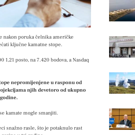
 je nakon poruka čelnika američke
ećati ključne kamatne stope.
00 1,21 posto, na 7.420 bodova, a Nasdaq
 stope nepromijenjene u rasponu od
projekcijama njih devetoro od ukupno
 godine.
 se kamate mogle smanjiti.
ci snažno rasle, što je potaknulo rast