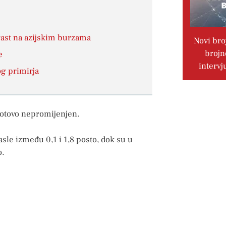
rast na azijskim burzama
Novi bro
brojn
e
intervj
og primirja
 gotovo nepromijenjen.
asle između 0,1 i 1,8 posto, dok su u
o.