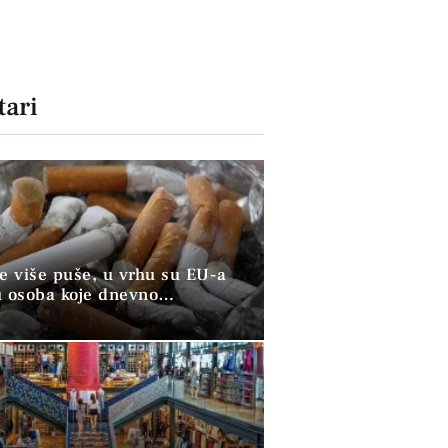
ari
ve više puše, u vrhu su EU-a
u osoba koje dnevno
raju duhan