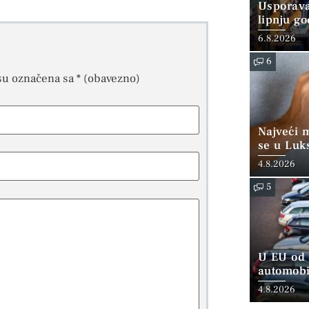
Usporava
lipnju go
6.8.2026
6
su označena sa
* (obavezno)
Najveći 
se u Luk
“srednjoj
4.8.2026
5
U EU od 
automobi
4.8.2026