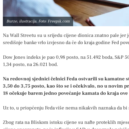
Burze, ilustracija, Foto: Freepik.com
Na Wall Streetu su u srijedu cijene dionica znatno pale jer
središnje banke vrlo izvjesno da će do kraja godine Fed pov
Dow Jones indeks je pao 0,98 posto, na 51.492 boda, S&P 5
1,34 posto, na 26.021 bod.
Na redovnoj sjednici čelnici Feda ostvarili su kamatne
3,50 do 3,75 posto, kao što se i očekivalo, no u novim 
18 očekuje barem jedno povećanje kamata do kraja ove
Uz to, u priopćenju Feda više nema nikakvih naznaka da bi
Zbog rata na Bliskom istoku cijene su nafte proteklih mjese