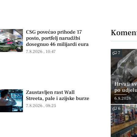
Koment
CSG povećao prihode 17
posto, portfelj narudžbi
dosegnuo 46 milijardi eura
7.8.2026
10:47
7
Hrvati s
po udjel
Zaustavljen rast Wall
konzumi
Streeta, pale i azijske burze
6.8.2026
7.8.2026
08:25
6