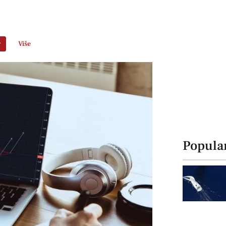
r
Više
Popula