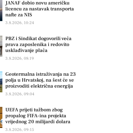
JANAF dobio novu američku
licencu za nastavak transporta
nafte za NIS
3.8.2026, 10:24
PBZ i Sindikat dogovorili veća
prava zaposlenika i redovito
usklađivanje plaća
3.8.2026, 08:19
Geotermalna istraživanja na 23
polja u Hrvatskoj, na šest će se
proizvoditi električna energija
3.8.2026, 09:04
UEFA prijeti tužbom zbog
propalog FIFA-ina projekta
vrijednog 20 milijardi dolara
3.8.2026, 09:15