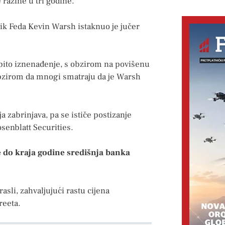
 razine u tri godine.
nik Feda Kevin Warsh istaknuo je jučer
bito iznenađenje, s obzirom na povišenu
 obzirom da mnogi smatraju da je Warsh
a zabrinjava, pa se ističe postizanje
osenblatt Securities.
e do kraja godine središnja banka
asli, zahvaljujući rastu cijena
reeta.