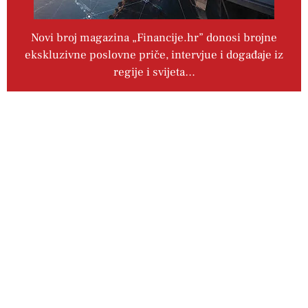
Novi broj magazina „Financije.hr” donosi brojne
ekskluzivne poslovne priče, intervjue i događaje iz
regije i svijeta…