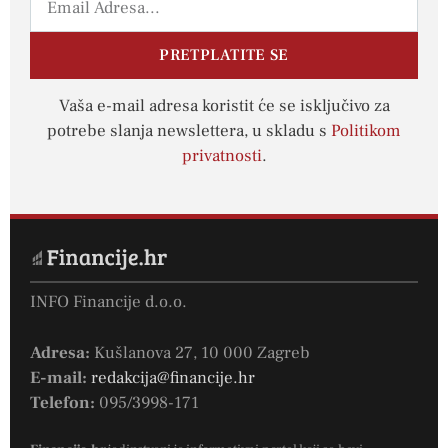
PRETPLATITE SE
Vaša e-mail adresa koristit će se isključivo za
potrebe slanja newslettera, u skladu s
Politikom
privatnosti
.
INFO Financije d.o.o.
Adresa:
Kušlanova 27, 10 000 Zagreb
E-mail:
redakcija@financije.hr
Telefon:
095/3998-171