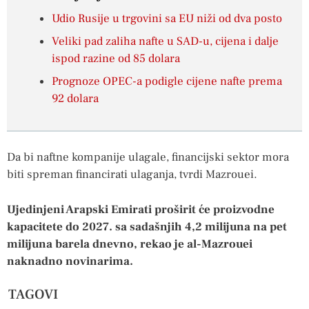
Udio Rusije u trgovini sa EU niži od dva posto
Veliki pad zaliha nafte u SAD-u, cijena i dalje
ispod razine od 85 dolara
Prognoze OPEC-a podigle cijene nafte prema
92 dolara
Da bi naftne kompanije ulagale, financijski sektor mora
biti spreman financirati ulaganja, tvrdi Mazrouei.
Ujedinjeni Arapski Emirati proširit će proizvodne
kapacitete do 2027. sa sadašnjih 4,2 milijuna na pet
milijuna barela dnevno, rekao je al-Mazrouei
naknadno novinarima.
TAGOVI