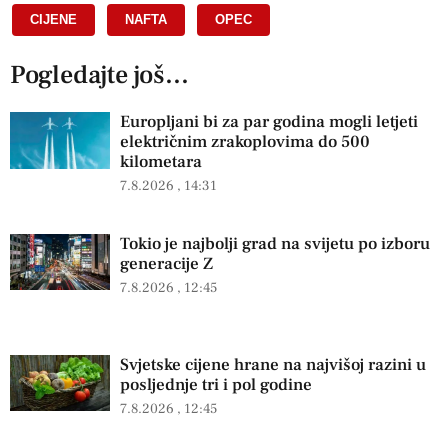
CIJENE
,
NAFTA
,
OPEC
Pogledajte još...
Europljani bi za par godina mogli letjeti
električnim zrakoplovima do 500
kilometara
7.8.2026
14:31
Tokio je najbolji grad na svijetu po izboru
generacije Z
7.8.2026
12:45
Svjetske cijene hrane na najvišoj razini u
posljednje tri i pol godine
7.8.2026
12:45