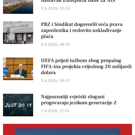
nastavak transporta nafte za NIS
3.8.2026, 10:24
PBZ i Sindikat dogovorili veća prava
zaposlenika i redovito usklađivanje
plaća
3.8.2026, 08:19
UEFA prijeti tužbom zbog propalog
FIFA-ina projekta vrijednog 20 milijardi
dolara
3.8.2026, 09:15
Najpoznatiji svjetski slogani
progovaraju jezikom generacije Z
3.8.2026, 11:51