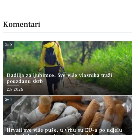
Komentari
8
Dadilja za ljubimce: Sve više vlasnika traži
pouzdanu skrb
2.8.2026
7
Hrvati sve više puše, u vrhu su EU-a po udjelu