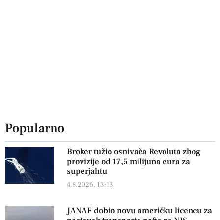
Popularno
Broker tužio osnivača Revoluta zbog
provizije od 17,5 milijuna eura za
superjahtu
4.8.2026, 13:13
JANAF dobio novu američku licencu za