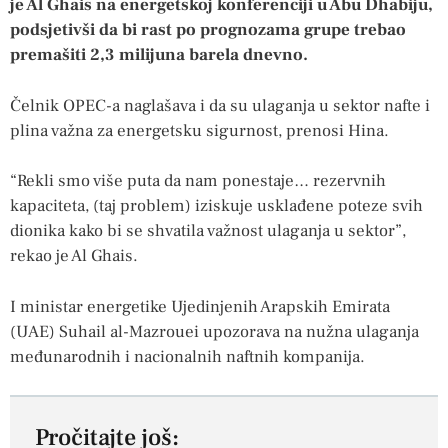
je Al Ghais na energetskoj konferenciji u Abu Dhabiju,
podsjetivši da bi rast po prognozama grupe trebao
premašiti 2,3 milijuna barela dnevno.
Čelnik OPEC-a naglašava i da su ulaganja u sektor nafte i
plina važna za energetsku sigurnost, prenosi Hina.
“Rekli smo više puta da nam ponestaje… rezervnih
kapaciteta, (taj problem) iziskuje usklađene poteze svih
dionika kako bi se shvatila važnost ulaganja u sektor”,
rekao je Al Ghais.
I ministar energetike Ujedinjenih Arapskih Emirata
(UAE) Suhail al-Mazrouei upozorava na nužna ulaganja
međunarodnih i nacionalnih naftnih kompanija.
Pročitajte još: