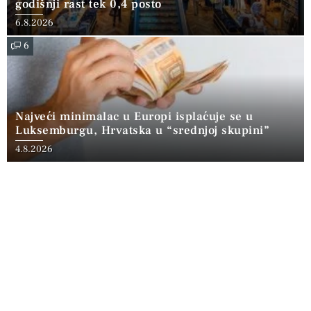
godišnji rast tek 0,4 posto
6.8.2026
6
Najveći minimalac u Europi isplaćuje se u
Luksemburgu, Hrvatska u “srednjoj skupini”
4.8.2026