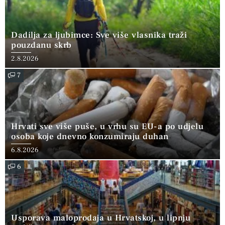
Dadilja za ljubimce: Sve više vlasnika traži
pouzdanu skrb
2.8.2026
7
Hrvati sve više puše, u vrhu su EU-a po udjelu
osoba koje dnevno konzumiraju duhan
6.8.2026
6
Usporava maloprodaja u Hrvatskoj, u lipnju