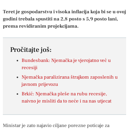
Teret je gospodarstvu i visoka inflacija koja bi se u ovoj
godini trebala spustiti na 2,8 posto s 5,9 posto lani,
prema revidiranim projekcijama.
Pročitajte još:
Bundesbank: Njemačka je vjerojatno već u
recesiji
Njemačka paralizirana štrajkom zaposlenih u
javnom prijevozu
Brkić: Njemačka pleše na rubu recesije,
naivno je misliti da to neće i na nas utjecat
Ministar je zato najavio ciljane porezne poticaje za