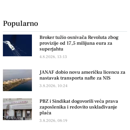
Popularno
Broker tužio osnivača Revoluta zbog
provizije od 17,5 milijuna eura za
superjahtu
4.8.2026, 13:13
JANAF dobio novu američku licencu za
nastavak transporta nafte za NIS
3.8.2026, 10:24
PBZ i Sindikat dogovorili veća prava
zaposlenika i redovito usklađivanje
plaća
3.8.2026, 08:19