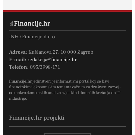
INFO Financije d.o.o.
Adresa:
Kušlanova 27, 10 000 Zagreb
E-mail:
redakcija@financije.hr
Telefon:
095/3998-171
Financije.hr
jedinstveni je informativni portal koji se bavi
financijskim i ekonomskim temama važnim za društveni razvoj –
od makroekonomskih analiza svjetskih i domaćih kretanja do IT
industrije.
Financije.hr projekti