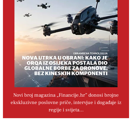
Novi broj magazina „Financije.hr” donosi brojne
ekskluzivne poslovne priče, intervjue i događaje iz
regije i svijeta…