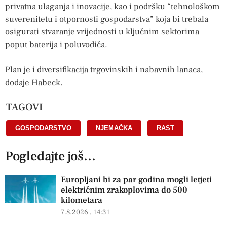
privatna ulaganja i inovacije, kao i podršku “tehnološkom
suverenitetu i otpornosti gospodarstva” koja bi trebala
osigurati stvaranje vrijednosti u ključnim sektorima
poput baterija i poluvodiča.
Plan je i diversifikacija trgovinskih i nabavnih lanaca,
dodaje Habeck.
TAGOVI
GOSPODARSTVO
,
NJEMAČKA
,
RAST
Pogledajte još...
Europljani bi za par godina mogli letjeti
električnim zrakoplovima do 500
kilometara
7.8.2026
14:31