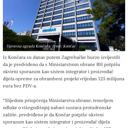
Upravna zgrada Končara, Izvor: Končar
Iz Končara su danas putem Zagrebačke burze izvijestili
da je predviđeno da s Ministarstvom obrane RH potpišu
okvirni sporazum kao sistem integrator i proizvođač
dijela opreme za obrambeni projekt vrijedan 125 milijuna
eura bez PDV-a.
“Slijedom priopćenja Ministarstva obrane, temeljem
odluke o višegodišnjoj nabavi sustava protudronske
zaštite, predviđeno je da Končar potpiše okvirni
sporazum kao sistem integrator i proizvođač dijela