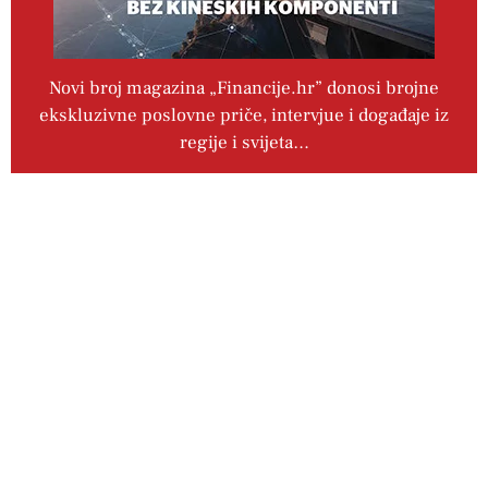
Novi broj magazina „Financije.hr” donosi brojne
ekskluzivne poslovne priče, intervjue i događaje iz
regije i svijeta…