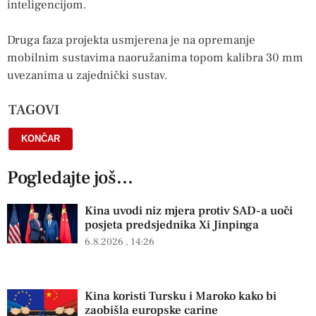
inteligencijom.
Druga faza projekta usmjerena je na opremanje
mobilnim sustavima naoružanima topom kalibra 30 mm
uvezanima u zajednički sustav.
TAGOVI
KONČAR
Pogledajte još...
Kina uvodi niz mjera protiv SAD-a uoči
posjeta predsjednika Xi Jinpinga
6.8.2026
14:26
Kina koristi Tursku i Maroko kako bi
zaobišla europske carine