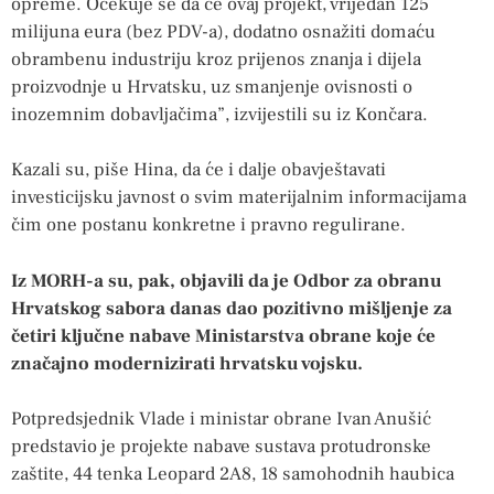
opreme. Očekuje se da će ovaj projekt, vrijedan 125
milijuna eura (bez PDV-a), dodatno osnažiti domaću
obrambenu industriju kroz prijenos znanja i dijela
proizvodnje u Hrvatsku, uz smanjenje ovisnosti o
inozemnim dobavljačima”, izvijestili su iz Končara.
Kazali su, piše Hina, da će i dalje obavještavati
investicijsku javnost o svim materijalnim informacijama
čim one postanu konkretne i pravno regulirane.
Iz MORH-a su, pak, objavili da je Odbor za obranu
Hrvatskog sabora danas dao pozitivno mišljenje za
četiri ključne nabave Ministarstva obrane koje će
značajno modernizirati hrvatsku vojsku.
Potpredsjednik Vlade i ministar obrane Ivan Anušić
predstavio je projekte nabave sustava protudronske
zaštite, 44 tenka Leopard 2A8, 18 samohodnih haubica