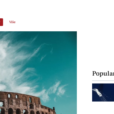
r
Više
Popula