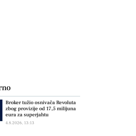
rno
Broker tužio osnivača Revoluta
zbog provizije od 17,5 milijuna
eura za superjahtu
4.8.2026, 13:13