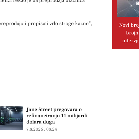
ienzi rekao je da preprodaja ulaznica
reprodaju i propisati vrlo stroge kazne”,
Novi bro
brojn
intervj
Jane Street pregovara o
refinanciranju 11 milijardi
dolara duga
7.8.2026
08:24