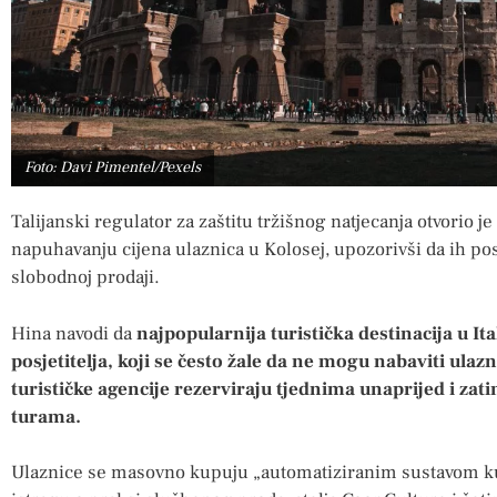
Foto: Davi Pimentel/Pexels
Talijanski regulator za zaštitu tržišnog natjecanja otvorio
napuhavanju cijena ulaznica u Kolosej, upozorivši da ih posj
slobodnoj prodaji.
Hina navodi da
najpopularnija turistička destinacija u Ita
posjetitelja, koji se često žale da ne mogu nabaviti ulazn
turističke agencije rezerviraju tjednima unaprijed i z
turama.
Ulaznice se masovno kupuju „automatiziranim sustavom kup