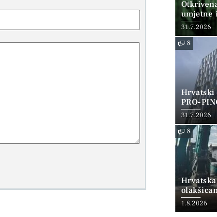
Otkriven
umjetne i
31.7.2026
8
Hrvatski
PRO-PIN
31.7.2026
8
Hrvatska
olakšica
1.8.2026