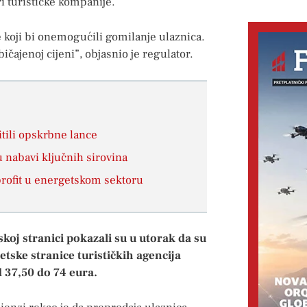
i turističke kompanije.
 koji bi onemogućili gomilanje ulaznica.
čajenoj cijeni”, objasnio je regulator.
itili opskrbne lance
u nabavi ključnih sirovina
aprofit u energetskom sektoru
koj stranici pokazali su u utorak da su
etske stranice turističkih agencija
 37,50 do 74 eura.