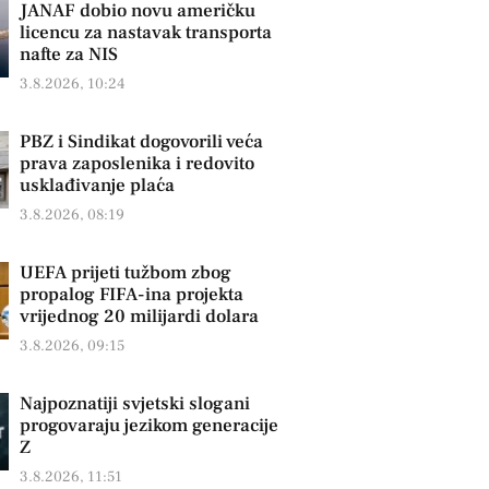
JANAF dobio novu američku
licencu za nastavak transporta
nafte za NIS
3.8.2026, 10:24
PBZ i Sindikat dogovorili veća
prava zaposlenika i redovito
usklađivanje plaća
3.8.2026, 08:19
UEFA prijeti tužbom zbog
propalog FIFA-ina projekta
vrijednog 20 milijardi dolara
3.8.2026, 09:15
Najpoznatiji svjetski slogani
progovaraju jezikom generacije
Z
3.8.2026, 11:51