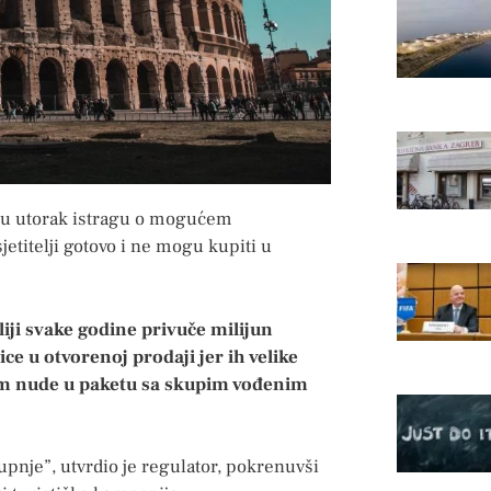
 je u utorak istragu o mogućem
etitelji gotovo i ne mogu kupiti u
liji svake godine privuče milijun
ice u otvorenoj prodaji jer ih velike
atim nude u paketu sa skupim vođenim
nje”, utvrdio je regulator, pokrenuvši