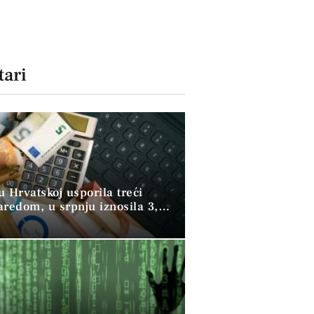
ari
 u Hrvatskoj usporila treći
aredom, u srpnju iznosila 3,9