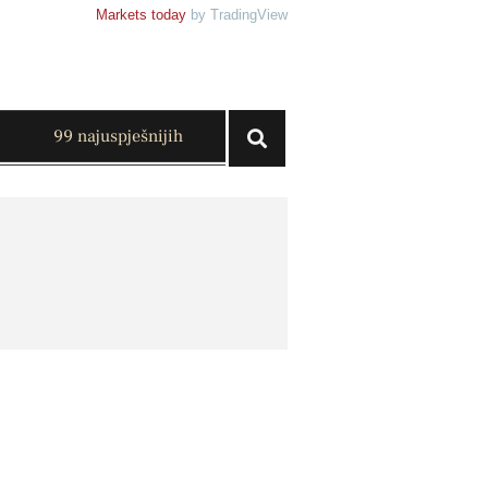
Markets today
by TradingView
99 najuspješnijih