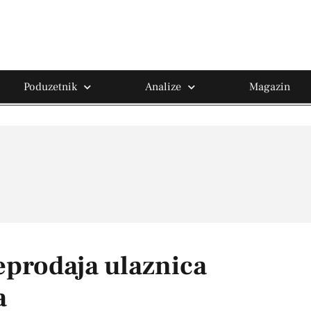
Poduzetnik
Analize
Magazin
eprodaja ulaznica
a