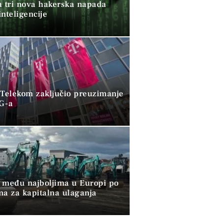
a tri nova hakerska napada
nteligencije
 Telekom zaključio preuzimanje
G-a
 među najboljima u Europi po
ma za kapitalna ulaganja