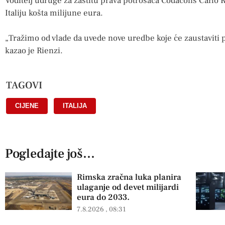
Voditelj udruge za zaštitu prava potrošača Codacons Carlo R
Italiju košta milijune eura.
„Tražimo od vlade da uvede nove uredbe koje će zaustaviti p
kazao je Rienzi.
TAGOVI
CIJENE
,
ITALIJA
Pogledajte još...
Rimska zračna luka planira
ulaganje od devet milijardi
eura do 2033.
7.8.2026
08:31