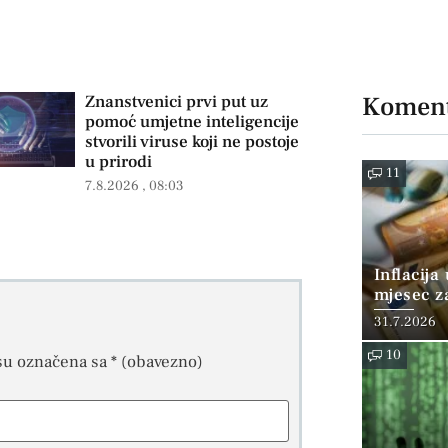
Koment
Znanstvenici prvi put uz
pomoć umjetne inteligencije
stvorili viruse koji ne postoje
u prirodi
11
7.8.2026
08:03
Inflacija
mjesec z
posto
31.7.2026
10
su označena sa
* (obavezno)