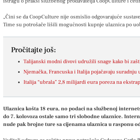
istragu o praksi službenog prodavatelja CoopCulture i četir
„Čini se da CoopCulture nije osmislio odgovarajuće sustave
Time su potrošače lišili mogućnosti kupnje ulaznica po uobi
Pročitajte još:
Talijanski modni divovi udružili snage kako bi zašt
Njemačka, Francuska i Italija pojačavaju suradnju 
Italija “ubrala” 2,8 milijardi eura poreza na ekstr
Ulaznica košta 18 eura, no podaci na službenoj internets
do 7. kolovoza ostale samo tri slobodne ulaznice. Intern
nude pak brojne ture sa cijenama ulaznica u rasponu od