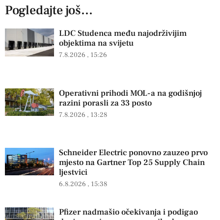
Pogledajte još...
LDC Studenca među najodrživijim
objektima na svijetu
7.8.2026
15:26
Operativni prihodi MOL-a na godišnjoj
razini porasli za 33 posto
7.8.2026
13:28
Schneider Electric ponovno zauzeo prvo
mjesto na Gartner Top 25 Supply Chain
ljestvici
6.8.2026
15:38
Pfizer nadmašio očekivanja i podigao