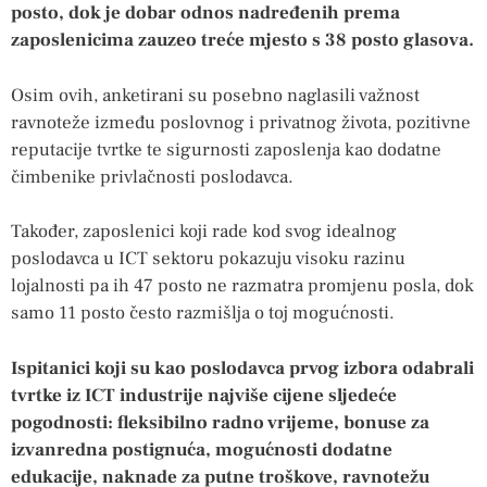
posto, dok je dobar odnos nadređenih prema
zaposlenicima zauzeo treće mjesto s 38 posto glasova.
Osim ovih, anketirani su posebno naglasili važnost
ravnoteže između poslovnog i privatnog života, pozitivne
reputacije tvrtke te sigurnosti zaposlenja kao dodatne
čimbenike privlačnosti poslodavca.
Također, zaposlenici koji rade kod svog idealnog
poslodavca u ICT sektoru pokazuju visoku razinu
lojalnosti pa ih 47 posto ne razmatra promjenu posla, dok
samo 11 posto često razmišlja o toj mogućnosti.
Ispitanici koji su kao poslodavca prvog izbora odabrali
tvrtke iz ICT industrije najviše cijene sljedeće
pogodnosti: fleksibilno radno vrijeme, bonuse za
izvanredna postignuća, mogućnosti dodatne
edukacije, naknade za putne troškove, ravnotežu