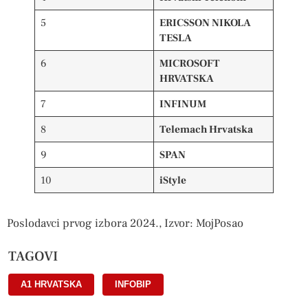
5
ERICSSON NIKOLA
TESLA
6
MICROSOFT
HRVATSKA
7
INFINUM
8
Telemach Hrvatska
9
SPAN
10
iStyle
Poslodavci prvog izbora 2024., Izvor: MojPosao
TAGOVI
A1 HRVATSKA
,
INFOBIP