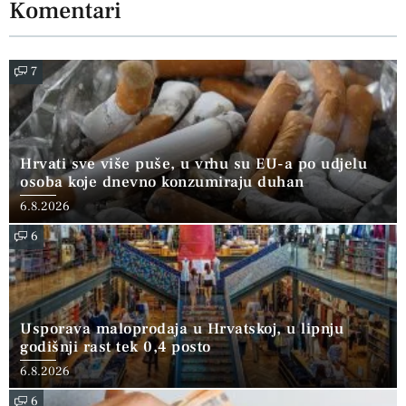
Komentari
7
Hrvati sve više puše, u vrhu su EU-a po udjelu
osoba koje dnevno konzumiraju duhan
6.8.2026
6
Usporava maloprodaja u Hrvatskoj, u lipnju
godišnji rast tek 0,4 posto
6.8.2026
6