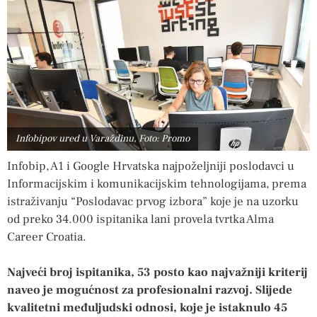
Infobipov ured u Varaždinu, Foto: Promo
Infobip, A1 i Google Hrvatska najpoželjniji poslodavci u
Informacijskim i komunikacijskim tehnologijama, prema
istraživanju “Poslodavac prvog izbora” koje je na uzorku
od preko 34.000 ispitanika lani provela tvrtka Alma
Career Croatia.
Najveći broj ispitanika, 53 posto kao najvažniji kriterij
naveo je mogućnost za profesionalni razvoj. Slijede
kvalitetni međuljudski odnosi, koje je istaknulo 45