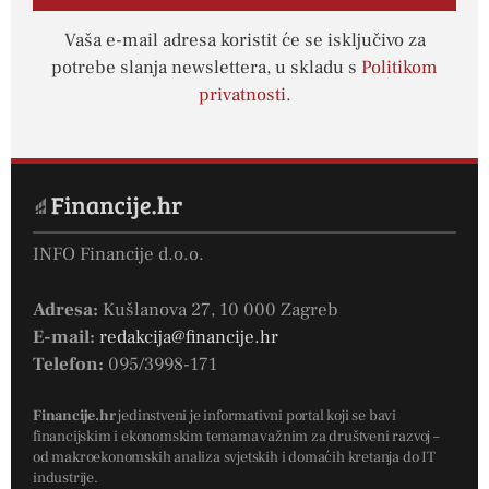
Vaša e-mail adresa koristit će se isključivo za
potrebe slanja newslettera, u skladu s
Politikom
privatnosti
.
INFO Financije d.o.o.
Adresa:
Kušlanova 27, 10 000 Zagreb
E-mail:
redakcija@financije.hr
Telefon:
095/3998-171
Financije.hr
jedinstveni je informativni portal koji se bavi
financijskim i ekonomskim temama važnim za društveni razvoj –
od makroekonomskih analiza svjetskih i domaćih kretanja do IT
industrije.