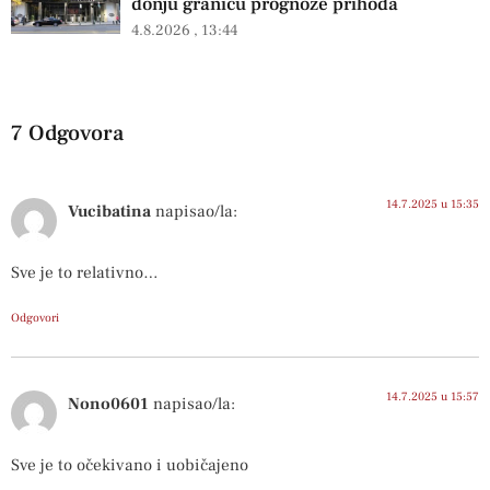
donju granicu prognoze prihoda
4.8.2026
13:44
7 Odgovora
14.7.2025 u 15:35
Vucibatina
napisao/la:
Sve je to relativno…
Odgovori
14.7.2025 u 15:57
Nono0601
napisao/la:
Sve je to očekivano i uobičajeno