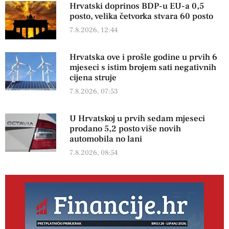
Hrvatski doprinos BDP-u EU-a 0,5
posto, velika četvorka stvara 60 posto
7.8.2026, 12:44
Hrvatska ove i prošle godine u prvih 6
mjeseci s istim brojem sati negativnih
cijena struje
7.8.2026, 07:53
U Hrvatskoj u prvih sedam mjeseci
prodano 5,2 posto više novih
automobila no lani
7.8.2026, 08:54