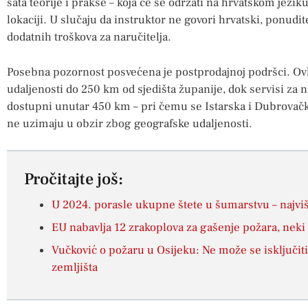
sata teorije i prakse – koja će se održati na hrvatskom jeziku
lokaciji. U slučaju da instruktor ne govori hrvatski, ponudit
dodatnih troškova za naručitelja.
Posebna pozornost posvećena je postprodajnoj podršci. Ovla
udaljenosti do 250 km od sjedišta županije, dok servisi za
dostupni unutar 450 km – pri čemu se Istarska i Dubrovač
ne uzimaju u obzir zbog geografske udaljenosti.
Pročitajte još:
U 2024. porasle ukupne štete u šumarstvu – najvi
EU nabavlja 12 zrakoplova za gašenje požara, neki 
Vučković o požaru u Osijeku: Ne može se isključiti
zemljišta