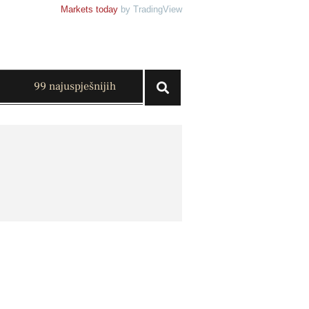
Markets today
by TradingView
99 najuspješnijih