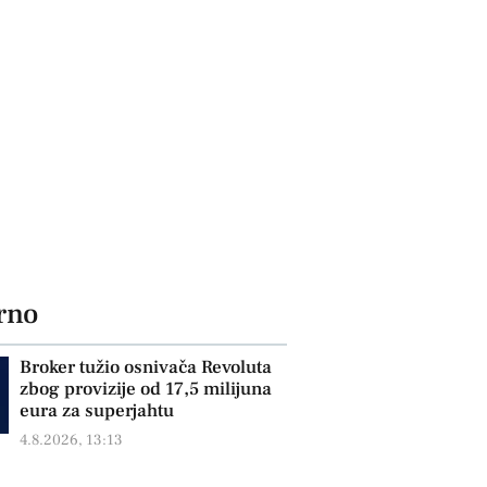
rno
Broker tužio osnivača Revoluta
zbog provizije od 17,5 milijuna
eura za superjahtu
4.8.2026, 13:13