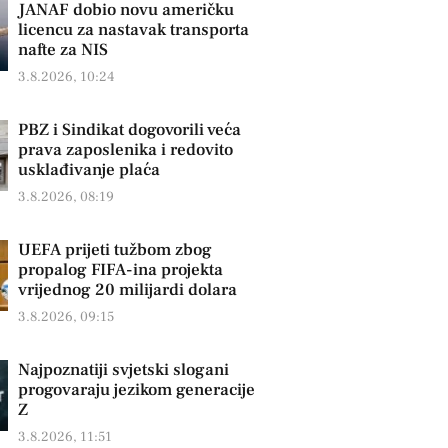
JANAF dobio novu američku
licencu za nastavak transporta
nafte za NIS
3.8.2026, 10:24
PBZ i Sindikat dogovorili veća
prava zaposlenika i redovito
usklađivanje plaća
3.8.2026, 08:19
UEFA prijeti tužbom zbog
propalog FIFA-ina projekta
vrijednog 20 milijardi dolara
3.8.2026, 09:15
Najpoznatiji svjetski slogani
progovaraju jezikom generacije
Z
3.8.2026, 11:51