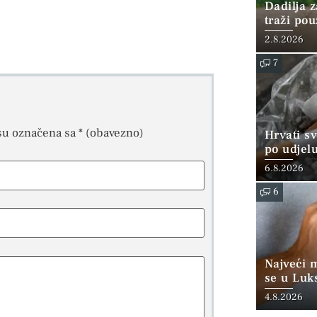
Dadilja z
traži po
2.8.2026
7
su označena sa
* (obavezno)
Hrvati s
po udjel
konzumi
6.8.2026
6
Najveći 
se u Luk
“srednjoj
4.8.2026