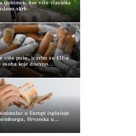
a ljubimce: Sve više vlasnika
uzdanu skrb
ve više puše, u vrhu su EU-a
u osoba koje dnevno
raju duhan
minimalac u Europi isplaćuje
semburgu, Hrvatska u
 skupini”