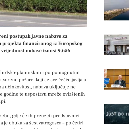
reni postupak javne nabave za
 projekta financiranog iz Europskog
 vrijednost nabave iznosi 9,656
 na brdsko-planinskim i potpomognutim
vorene požare, koji se sve češće javljaju
a učinkovitost, nabava uključuje ne
ije godine te uspostavu mreže ovlaštenih
mpi.
rebu, gdje će ih preuzeti predstavnici
a je obuka za šest vatrogasca – po četiri