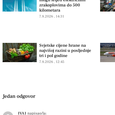
mogli letjeti električnim
zrakoplovima do 500
kilometara
7.8.2026
14:31
Svjetske cijene hrane na
najvišoj razini u posljednje
tri i pol godine
7.8.2026
12:45
Jedan odgovor
IVA1
napisao/la: