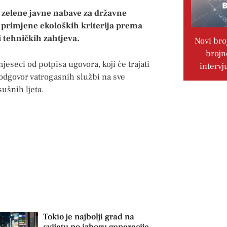
a zelene javne nabave za državne
za primjene ekoloških kriterija prema
i tehničkih zahtjeva.
Novi bro
brojn
eseci od potpisa ugovora, koji će trajati
intervj
 odgovor vatrogasnih službi na sve
sušnih ljeta.
Tokio je najbolji grad na