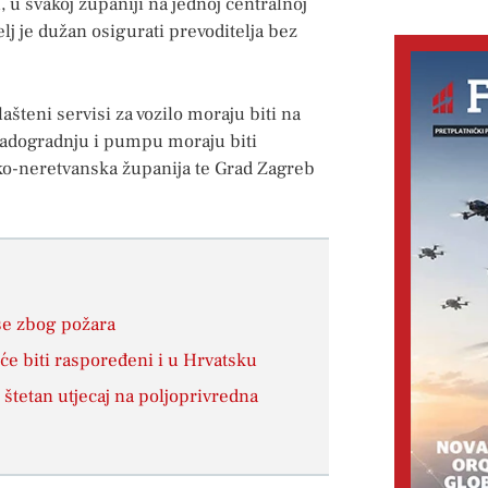
, u svakoj županiji na jednoj centralnoj
elj je dužan osigurati prevoditelja bez
šteni servisi za vozilo moraju biti na
 nadogradnju i pumpu moraju biti
ko-neretvanska županija te Grad Zagreb
še zbog požara
će biti raspoređeni i u Hrvatsku
 štetan utjecaj na poljoprivredna