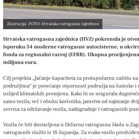
Ilustracija. FOTO: Hrvatska vatrogasna zajednica
Hrvatska vatrogasna zajednica (HVZ) pokrenula je otvo
isporuku 34 moderne vatrogasne autocisterne, u okviru
fonda za regionalni razvoj (EFRR). Ukupna procijenjena
milijuna eura.
Cilj projekta „Jačanje kapaciteta za protupožarnu zaštitu
područjima“ je povećanje otpornosti područja na šumske i ot
uslijed klimatskih promjena. Kako bi se osigurala dugoročn
samo vozila, već i obuku korisnika, jamstvo od najmanje dv
servisa za održavanje vozila, nadogradnje i vatrogasnih pu
Vozila će biti dostavljena u Državnu vatrogasnu školu u Zag
vatrogasnih službi iz 18 županija. Za svako vozilo predviđen