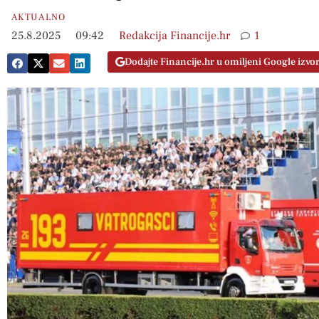
AKTUALNO
25.8.2025
09:42
Redakcija Financije.hr
1
Dodajte Financije.hr u omiljeni Google izvo