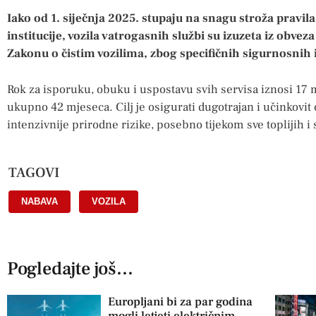
Iako od 1. siječnja 2025. stupaju na snagu stroža pravil
institucije, vozila vatrogasnih službi su izuzeta iz obve
Zakonu o čistim vozilima, zbog specifičnih sigurnosnih 
Rok za isporuku, obuku i uspostavu svih servisa iznosi 17 mj
ukupno 42 mjeseca. Cilj je osigurati dugotrajan i učinkovit
intenzivnije prirodne rizike, posebno tijekom sve toplijih i 
TAGOVI
NABAVA
,
VOZILA
Pogledajte još...
Europljani bi za par godina