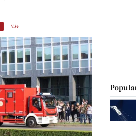
r
Više
Popula