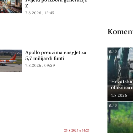
svijetu po izboru generacije
Z
7.8.2026
12:45
Koment
8
Apollo preuzima easyJet za
5,7 milijardi funti
7.8.2026
09:29
Hrvatska
olakšica
1.8.2026
8
25.8.2025 u 14:25