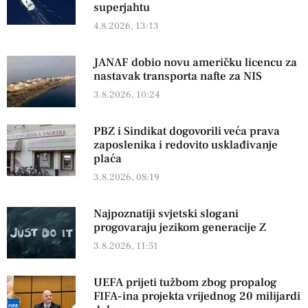
superjahtu
4.8.2026, 13:13
JANAF dobio novu američku licencu za
nastavak transporta nafte za NIS
3.8.2026, 10:24
PBZ i Sindikat dogovorili veća prava
zaposlenika i redovito usklađivanje
plaća
3.8.2026, 08:19
Najpoznatiji svjetski slogani
progovaraju jezikom generacije Z
3.8.2026, 11:51
UEFA prijeti tužbom zbog propalog
FIFA-ina projekta vrijednog 20 milijardi