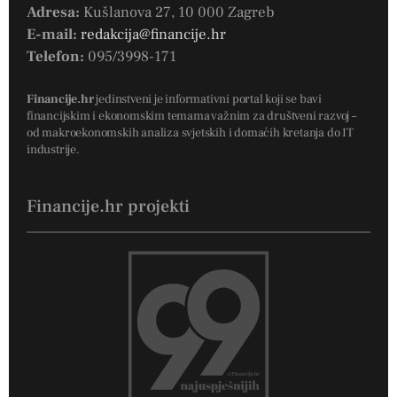
Adresa:
Kušlanova 27, 10 000 Zagreb
E-mail:
redakcija@financije.hr
Telefon:
095/3998-171
Financije.hr
jedinstveni je informativni portal koji se bavi
financijskim i ekonomskim temama važnim za društveni razvoj –
od makroekonomskih analiza svjetskih i domaćih kretanja do IT
industrije.
Financije.hr projekti