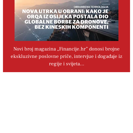
Novi broj magazina „Financije.hr” donosi brojne
ekskluzivne poslovne priče, intervjue i događaje iz
regije i svijeta…