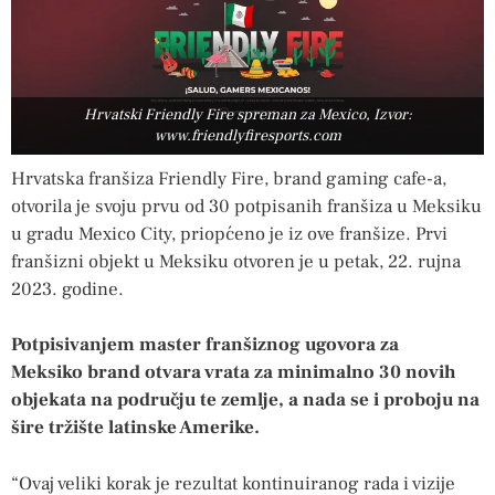
Hrvatski Friendly Fire spreman za Mexico, Izvor:
www.friendlyfiresports.com
Hrvatska franšiza Friendly Fire, brand gaming cafe-a,
otvorila je svoju prvu od 30 potpisanih franšiza u Meksiku
u gradu Mexico City, priopćeno je iz ove franšize. Prvi
franšizni objekt u Meksiku otvoren je u petak, 22. rujna
2023. godine.
Potpisivanjem master franšiznog ugovora za
Meksiko brand otvara vrata za minimalno 30 novih
objekata na području te zemlje, a nada se i proboju na
šire tržište latinske Amerike.
“Ovaj veliki korak je rezultat kontinuiranog rada i vizije