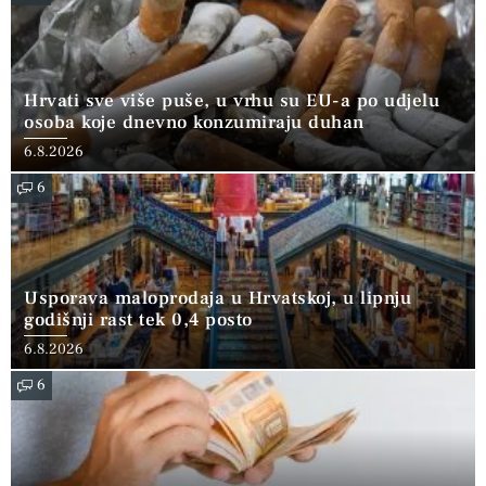
Hrvati sve više puše, u vrhu su EU-a po udjelu
osoba koje dnevno konzumiraju duhan
6.8.2026
6
Usporava maloprodaja u Hrvatskoj, u lipnju
godišnji rast tek 0,4 posto
6.8.2026
6