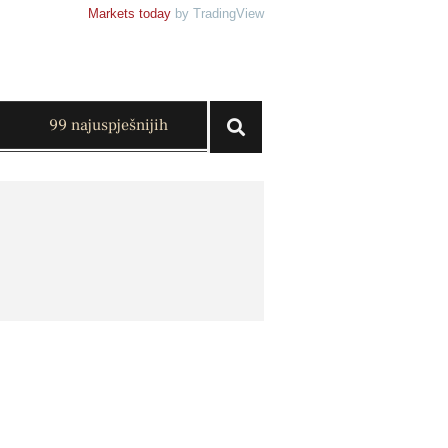
Markets today
by TradingView
99 najuspješnijih