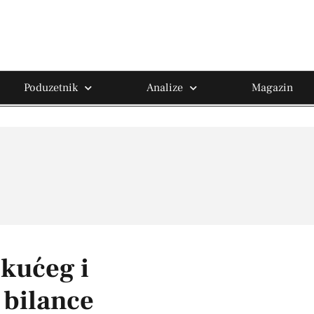
Poduzetnik
Analize
Magazin
ekućeg i
 bilance