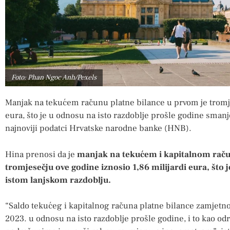
Foto: Phan Ngoc Anh/Pexels
Manjak na tekućem računu platne bilance u prvom je tromje
eura, što je u odnosu na isto razdoblje prošle godine sman
najnoviji podatci Hrvatske narodne banke (HNB).
Hina prenosi da je
manjak na tekućem i kapitalnom raču
tromjesečju ove godine iznosio 1,86 milijardi eura, što
istom lanjskom razdoblju.
“Saldo tekućeg i kapitalnog računa platne bilance zamjetn
2023. u odnosu na isto razdoblje prošle godine, i to kao od