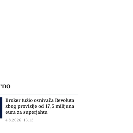
rno
Broker tužio osnivača Revoluta
zbog provizije od 17,5 milijuna
eura za superjahtu
4.8.2026, 13:13