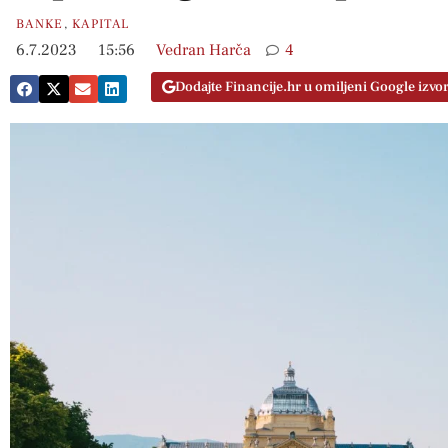
BANKE
,
KAPITAL
6.7.2023
15:56
Vedran Harča
4
Dodajte Financije.hr u omiljeni Google izvo