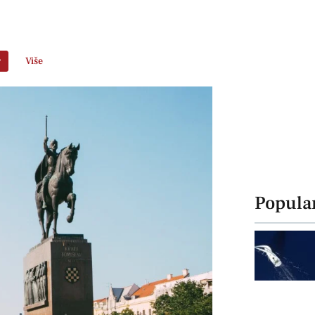
r
Više
Popula