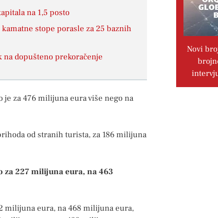
apitala na 1,5 posto
 kamatne stope porasle za 25 baznih
Novi bro
k na dopušteno prekoračenje
brojn
intervj
o je za 476 milijuna eura više nego na
rihoda od stranih turista, za 186 milijuna
o za 227 milijuna eura, na 463
milijuna eura, na 468 milijuna eura,