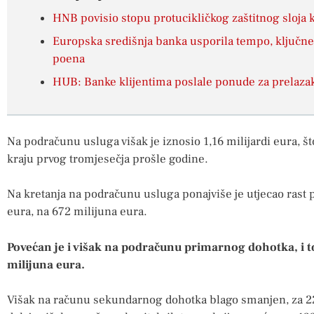
HNB povisio stopu protucikličkog zaštitnog sloja k
Europska središnja banka usporila tempo, ključne
poena
HUB: Banke klijentima poslale ponude za prelaza
Na podračunu usluga višak je iznosio 1,16 milijardi eura, št
kraju prvog tromjesečja prošle godine.
Na kretanja na podračunu usluga ponajviše je utjecao rast p
eura, na 672 milijuna eura.
Povećan je i višak na podračunu primarnog dohotka, i t
milijuna eura.
Višak na računu sekundarnog dohotka blago smanjen, za 22 