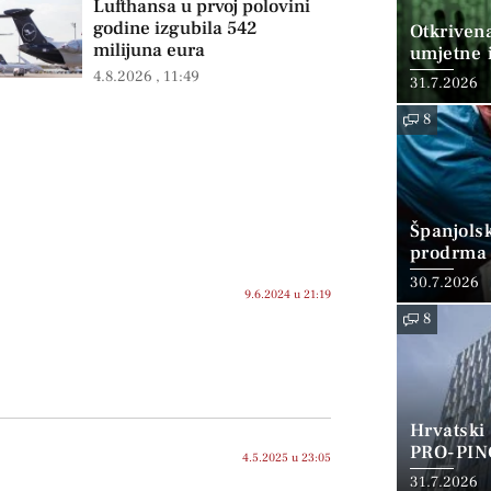
Lufthansa u prvoj polovini
godine izgubila 542
Otkriven
milijuna eura
umjetne i
4.8.2026
11:49
31.7.2026
8
Španjols
prodrma 
30.7.2026
9.6.2024 u 21:19
8
Hrvatski
PRO-PIN
4.5.2025 u 23:05
31.7.2026