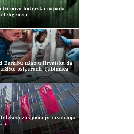
a tri nova hakerska napada
nteligencije
ki Barkibu ušao u Hrvatsku da
tržište osiguranja ljubimaca
 Telekom zaključio preuzimanje
G-a