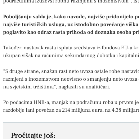
podračunima izuzevši robnu razmjenu s inozemstvom”, istič
Poboljšanju salda je, kako navode, najviše pridonijelo p
najviše turističkih usluga, uz istodobno povećanje viš
poglavito kao odraz rasta prihoda od doznaka osoba p
Također, nastavak rasta isplata sredstava iz fondova EU-a k
ukupan višak na računima sekundarnog dohotka i kapitalnih
“S druge strane, snažan rast neto uvoza ostale robe nastavi
razmjeni s inozemstvom neovisno o smanjenju neto uvoza 
na svjetskim tržištima”, naglasili su analitičari.
Po podacima HNB-a, manjak na podračunu roba u prvom je 
razdoblje lani povećan za 214 milijuna eura, na 4,38 milijar
Pročitajte još: