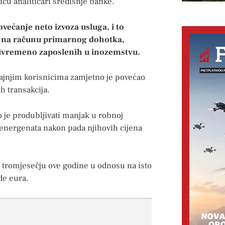
u analitičari središnje banke.
ovećanje neto izvoza usluga, i to
ka na računu primarnog dohotka,
rivremeno zaposlenih u inozemstvu.
rajnjim korisnicima zamjetno je povećao
 transakcija.
o je produbljivati manjak u robnoj
energenata nakon pada njihovih cijena
tromjesečju ove godine u odnosu na isto
de eura.