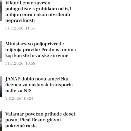
Viktor Lenac završio
polugodište s gubitkom od 6,1
milijun eura nakon utvrđenih
nepravilnosti
31.7.2026, 11:55
Ministarstvo poljoprivrede
mijenja pravila: Prednost onima
koji koriste hrvatske sirovine
31.7.2026, 10:58
JANAF dobio novu američku
licencu za nastavak transporta
nafte za NIS
3.8.2026, 10:24
Valamar povećao prihode deset
posto, Pical Resort glavni
pokretač rasta