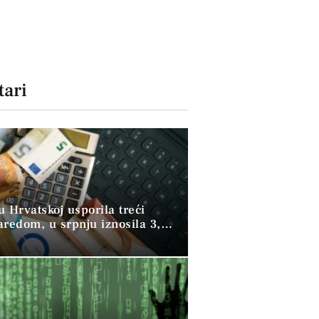
ari
 u Hrvatskoj usporila treći
aredom, u srpnju iznosila 3,9