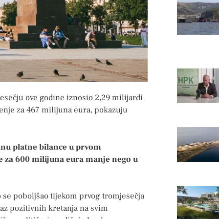
sečju ove godine iznosio 2,29 milijardi
jenje za 467 milijuna eura, pokazuju
nu platne bilance u prvom
 je za 600 milijuna eura manje nego u
o se poboljšao tijekom prvog tromjesečja
raz pozitivnih kretanja na svim