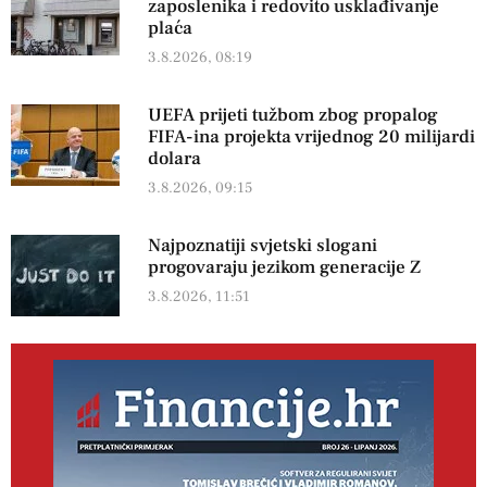
zaposlenika i redovito usklađivanje
plaća
3.8.2026, 08:19
UEFA prijeti tužbom zbog propalog
FIFA-ina projekta vrijednog 20 milijardi
dolara
3.8.2026, 09:15
Najpoznatiji svjetski slogani
progovaraju jezikom generacije Z
3.8.2026, 11:51