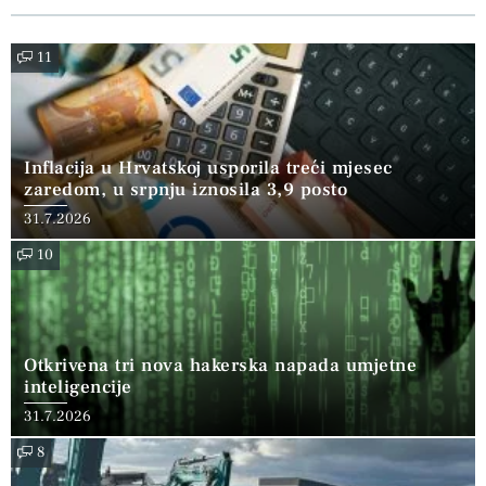
11
Inflacija u Hrvatskoj usporila treći mjesec
zaredom, u srpnju iznosila 3,9 posto
31.7.2026
10
Otkrivena tri nova hakerska napada umjetne
inteligencije
31.7.2026
8