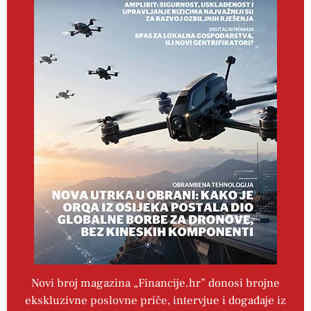
Novi broj magazina „Financije.hr” donosi brojne
ekskluzivne poslovne priče, intervjue i događaje iz