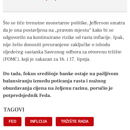
Što se tiče trenutne monetarne politike, Jefferson smatra
da je ona postavljena na „pravom mjestu“ kako bi se
odgovorilo na kontinuirane rizike od rasta inflacije. Ipak,
nije želio donositi preuranjene zaključke o ishodu
sljedećeg sastanka Saveznog odbora za otvoreno tržište
(FOMC), koji je zakazan za 16. i 17. lipnja.
Do tada, fokus središnje banke ostaje na pažljivom
balansiranju između poticanja rasta i nužnog
obuzdavanja cijena na željenu razinu, poručio je
potpredsjednik Feda.
TAGOVI
FED
,
INFLCIJA
,
TRŽIŠTE RADA