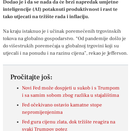
Dodao je i da se nada da će brzi napredak umjetne
inteligencije (AI) potaknuti produktivnost i rast te
tako utjecati na tržište rada i inflaciju.
Na kraju istaknuo je i učinak poremećenih trgovinskih
tokova na globalno gospodarstvo. “Od pandemije došlo je
do višestrukih poremećaja u globalnoj trgovini koji su
utjecali i na ponudu i na razinu cijena”, rekao je Jefferson.
Pročitajte još:
Novi Fed može dospjeti u sukob i s Trumpom
i sa samim sobom zbog razlika u stajalištima
Fed očekivano ostavio kamatne stope
nepromijenjenima
Fed gura cijenu zlata, dok tržište reagira na
svaki Trumpov potez