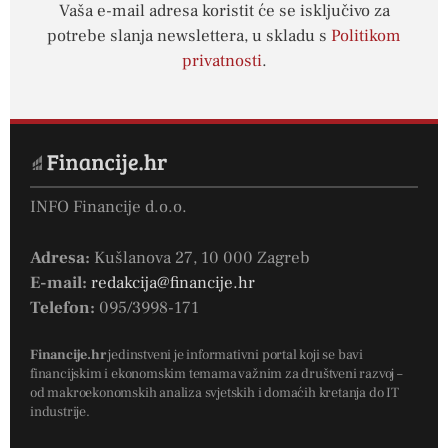
Vaša e-mail adresa koristit će se isključivo za
potrebe slanja newslettera, u skladu s
Politikom
privatnosti
.
INFO Financije d.o.o.
Adresa:
Kušlanova 27, 10 000 Zagreb
E-mail:
redakcija@financije.hr
Telefon:
095/3998-171
Financije.hr
jedinstveni je informativni portal koji se bavi
financijskim i ekonomskim temama važnim za društveni razvoj –
od makroekonomskih analiza svjetskih i domaćih kretanja do IT
industrije.