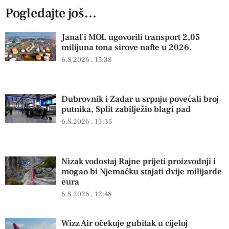
Pogledajte još...
Janaf i MOL ugovorili transport 2,05
milijuna tona sirove nafte u 2026.
6.8.2026
15:38
Dubrovnik i Zadar u srpnju povećali broj
putnika, Split zabilježio blagi pad
6.8.2026
13:35
Nizak vodostaj Rajne prijeti proizvodnji i
mogao bi Njemačku stajati dvije milijarde
eura
6.8.2026
12:48
Wizz Air očekuje gubitak u cijeloj