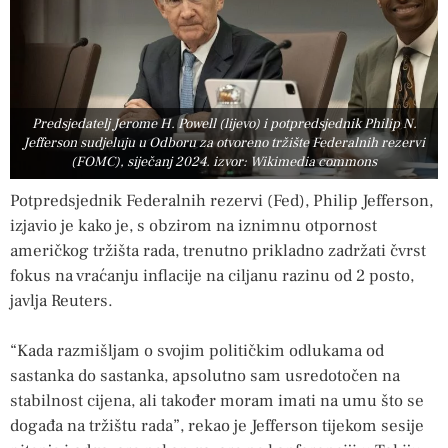
Predsjedatelj Jerome H. Powell (lijevo) i potpredsjednik Philip N.
Jefferson sudjeluju u Odboru za otvoreno tržište Federalnih rezervi
(FOMC), siječanj 2024. izvor: Wikimedia commons
Potpredsjednik Federalnih rezervi (Fed), Philip Jefferson,
izjavio je kako je, s obzirom na iznimnu otpornost
američkog tržišta rada, trenutno prikladno zadržati čvrst
fokus na vraćanju inflacije na ciljanu razinu od 2 posto,
javlja Reuters.
“Kada razmišljam o svojim političkim odlukama od
sastanka do sastanka, apsolutno sam usredotočen na
stabilnost cijena, ali također moram imati na umu što se
događa na tržištu rada”, rekao je Jefferson tijekom sesije