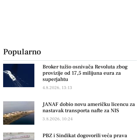
Popularno
Broker tužio osnivača Revoluta zbog
provizije od 17,5 milijuna eura za
superjahtu
4.8.2026, 13:13
JANAF dobio novu američku licencu za
nastavak transporta nafte za NIS
3.8.2026, 10:24
PBZ i Sindikat dogovorili veća prava