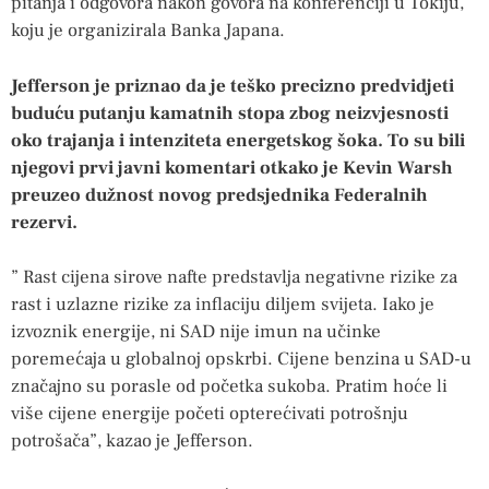
pitanja i odgovora nakon govora na konferenciji u Tokiju,
koju je organizirala Banka Japana.
Jefferson je priznao da je teško precizno predvidjeti
buduću putanju kamatnih stopa zbog neizvjesnosti
oko trajanja i intenziteta energetskog šoka. To su bili
njegovi prvi javni komentari otkako je Kevin Warsh
preuzeo dužnost novog predsjednika Federalnih
rezervi.
” Rast cijena sirove nafte predstavlja negativne rizike za
rast i uzlazne rizike za inflaciju diljem svijeta. Iako je
izvoznik energije, ni SAD nije imun na učinke
poremećaja u globalnoj opskrbi. Cijene benzina u SAD-u
značajno su porasle od početka sukoba. Pratim hoće li
više cijene energije početi opterećivati ​​potrošnju
potrošača”, kazao je Jefferson.