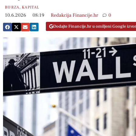
BURZA
,
KAPITAL
10.6.2026
08:19
Redakcija Financije.hr
0
Dodajte Financije.hr u omiljeni Google izvo