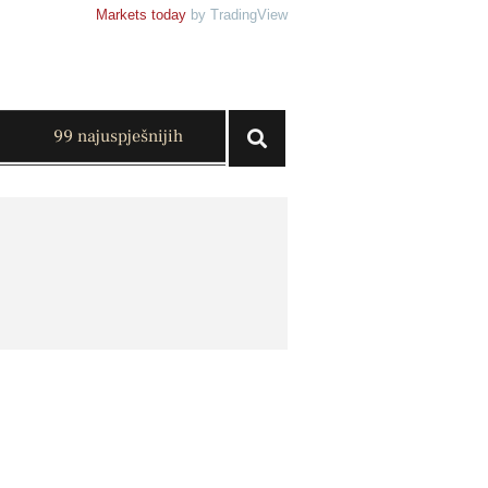
Markets today
by TradingView
99 najuspješnijih