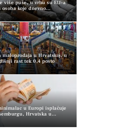
ve više puše, u vrhu su EU-a
u osoba koje dnevno
raju duhan
 maloprodaja u Hrvatskoj, u
dišnji rast tek 0,4 posto
minimalac u Europi isplaćuje
semburgu, Hrvatska u
 skupini”