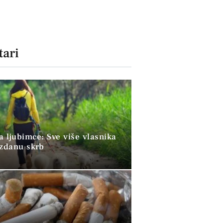
ari
a ljubimce: Sve više vlasnika
uzdanu skrb