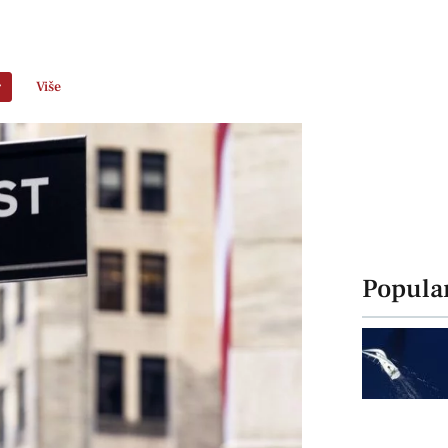
r
Više
Popula