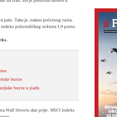
e na Iran, što je ponovno dovelo u
ca pale. Tako je, nakon početnog rasta,
indeks poluvodičkog sektora 1,9 posto.
eks.
zama
jetske burze
azijske burze u padu
 na Wall Streetu dan prije. MSCI indeks
posto.