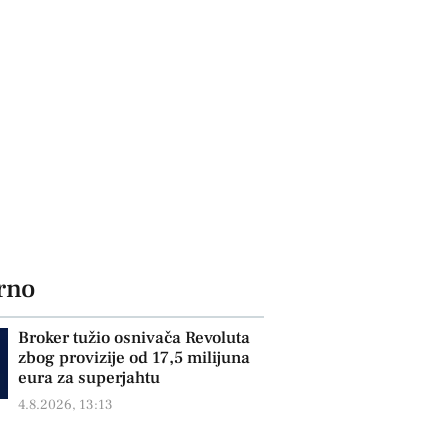
rno
Broker tužio osnivača Revoluta
zbog provizije od 17,5 milijuna
eura za superjahtu
4.8.2026, 13:13