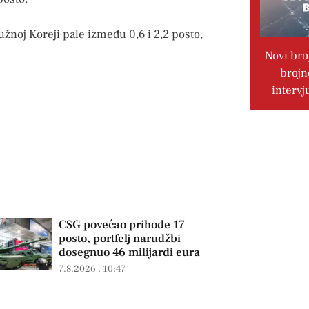
žnoj Koreji pale između 0,6 i 2,2 posto,
Novi bro
brojn
intervj
CSG povećao prihode 17
posto, portfelj narudžbi
dosegnuo 46 milijardi eura
7.8.2026
10:47