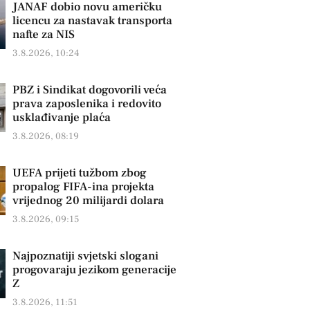
JANAF dobio novu američku
licencu za nastavak transporta
nafte za NIS
3.8.2026, 10:24
PBZ i Sindikat dogovorili veća
prava zaposlenika i redovito
usklađivanje plaća
3.8.2026, 08:19
UEFA prijeti tužbom zbog
propalog FIFA-ina projekta
vrijednog 20 milijardi dolara
3.8.2026, 09:15
Najpoznatiji svjetski slogani
progovaraju jezikom generacije
Z
3.8.2026, 11:51