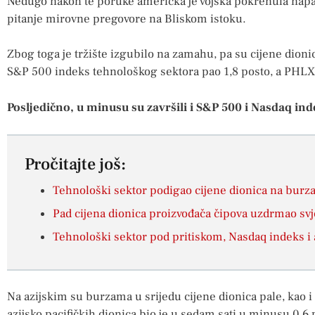
Nedugo nakon te poruke američka je vojska pokrenula napad
pitanje mirovne pregovore na Bliskom istoku.
Zbog toga je tržište izgubilo na zamahu, pa su cijene dioni
S&P 500 indeks tehnološkog sektora pao 1,8 posto, a PHLX 
Posljedično, u minusu su završili i S&P 500 i Nasdaq ind
Pročitajte još:
Tehnološki sektor podigao cijene dionica na bur
Pad cijena dionica proizvođača čipova uzdrmao sv
Tehnološki sektor pod pritiskom, Nasdaq indeks i 
Na azijskim su burzama u srijedu cijene dionica pale, kao i
azijsko pacifičkih dionica bio je u sedam sati u minusu 0,6 