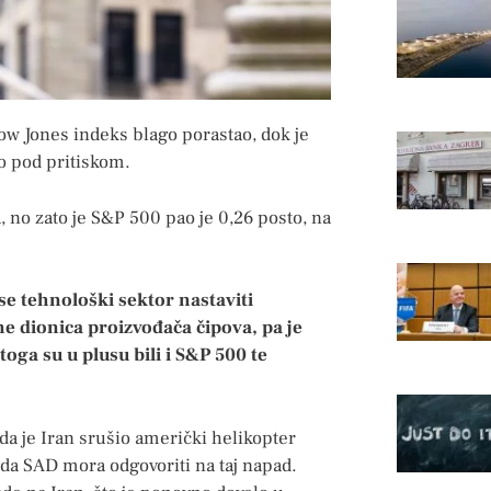
ow Jones indeks blago porastao, dok je
o pod pritiskom.
 no zato je S&P 500 pao je 0,26 posto, na
se tehnološki sektor nastaviti
ne dionica proizvođača čipova, pa je
oga su u plusu bili i S&P 500 te
a je Iran srušio američki helikopter
da SAD mora odgovoriti na taj napad.