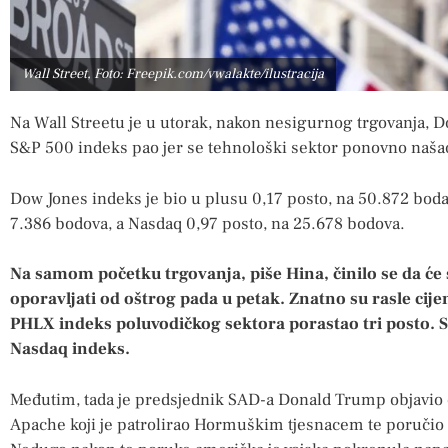
Wall Street, Foto: Freepik.com/vwalakte/ilustracija
Na Wall Streetu je u utorak, nakon nesigurnog trgovanja, D
S&P 500 indeks pao jer se tehnološki sektor ponovno naša
Dow Jones indeks je bio u plusu 0,17 posto, na 50.872 boda,
7.386 bodova, a Nasdaq 0,97 posto, na 25.678 bodova.
Na samom početku trgovanja, piše Hina, činilo se da će 
oporavljati od oštrog pada u petak. Znatno su rasle cije
PHLX indeks poluvodičkog sektora porastao tri posto. St
Nasdaq indeks.
Međutim, tada je predsjednik SAD-a Donald Trump objavio d
Apache koji je patrolirao Hormuškim tjesnacem te poručio 