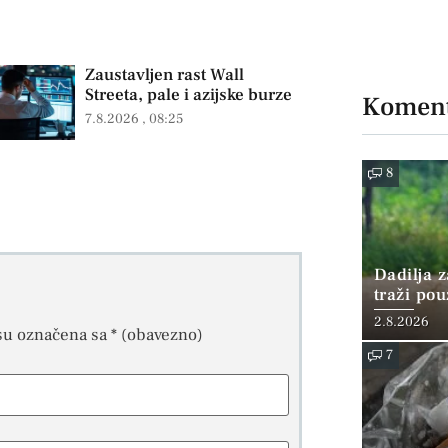
Zaustavljen rast Wall
Streeta, pale i azijske burze
Koment
7.8.2026
08:25
8
Dadilja z
traži po
2.8.2026
su označena sa
* (obavezno)
7