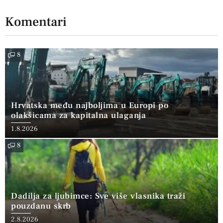
Komentari
8
Hrvatska među najboljima u Europi po
olakšicama za kapitalna ulaganja
1.8.2026
8
Dadilja za ljubimce: Sve više vlasnika traži
pouzdanu skrb
2.8.2026