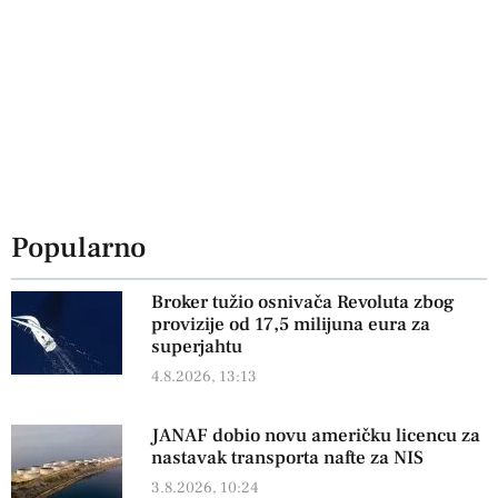
Popularno
Broker tužio osnivača Revoluta zbog
provizije od 17,5 milijuna eura za
superjahtu
4.8.2026, 13:13
JANAF dobio novu američku licencu za
nastavak transporta nafte za NIS
3.8.2026, 10:24