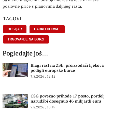
da među ulagačima postoji interes za veće hrvatske
poslovne priče s planovima daljnjeg rasta.
TAGOVI
BOSQAR
,
DARKO HORVAT
,
TRGOVANJE NA BURZI
Pogledajte još...
Blagi rast na ZSE, proizvođači lijekova
podigli europske burze
7.8.2026
12:12
CSG povećao prihode 17 posto, portfelj
narudžbi dosegnuo 46 milijardi eura
7.8.2026
10:47