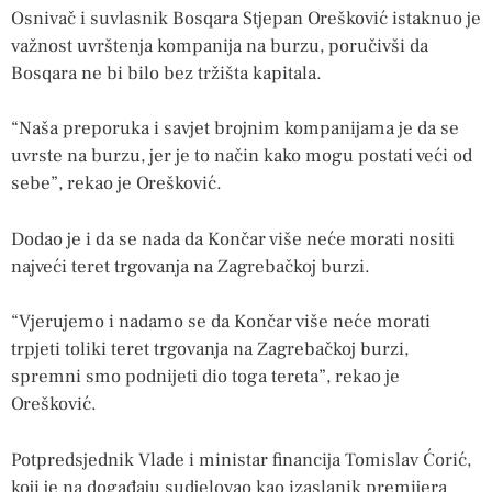
Osnivač i suvlasnik Bosqara Stjepan Orešković istaknuo je
važnost uvrštenja kompanija na burzu, poručivši da
Bosqara ne bi bilo bez tržišta kapitala.
“Naša preporuka i savjet brojnim kompanijama je da se
uvrste na burzu, jer je to način kako mogu postati veći od
sebe”, rekao je Orešković.
Dodao je i da se nada da Končar više neće morati nositi
najveći teret trgovanja na Zagrebačkoj burzi.
“Vjerujemo i nadamo se da Končar više neće morati
trpjeti toliki teret trgovanja na Zagrebačkoj burzi,
spremni smo podnijeti dio toga tereta”, rekao je
Orešković.
Potpredsjednik Vlade i ministar financija Tomislav Ćorić,
koji je na događaju sudjelovao kao izaslanik premijera