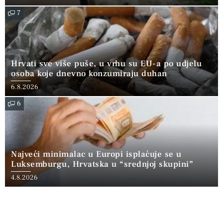
7
Hrvati sve više puše, u vrhu su EU-a po udjelu
osoba koje dnevno konzumiraju duhan
6.8.2026
6
Najveći minimalac u Europi isplaćuje se u
Luksemburgu, Hrvatska u “srednjoj skupini”
4.8.2026