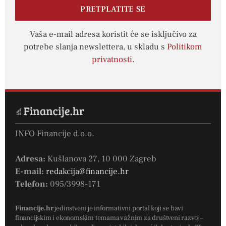
PRETPLATITE SE
Vaša e-mail adresa koristit će se isključivo za
potrebe slanja newslettera, u skladu s
Politikom
privatnosti
.
INFO Financije d.o.o.
Adresa:
Kušlanova 27, 10 000 Zagreb
E-mail:
redakcija@financije.hr
Telefon:
095/3998-171
Financije.hr
jedinstveni je informativni portal koji se bavi
financijskim i ekonomskim temama važnim za društveni razvoj –