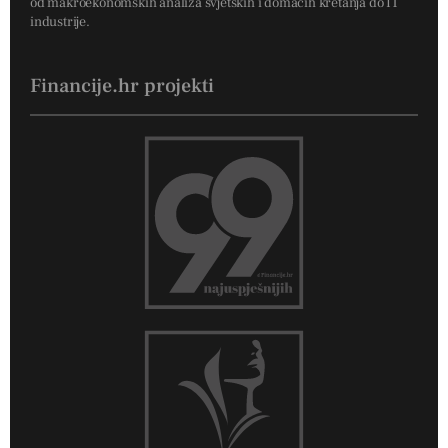
od makroekonomskih analiza svjetskih i domaćih kretanja do IT
industrije.
Financije.hr projekti