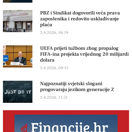
PBZ i Sindikat dogovorili veća prava
zaposlenika i redovito usklađivanje
plaća
3.8.2026, 08:19
UEFA prijeti tužbom zbog propalog
FIFA-ina projekta vrijednog 20 milijardi
dolara
3.8.2026, 09:15
Najpoznatiji svjetski slogani
progovaraju jezikom generacije Z
3.8.2026, 11:51