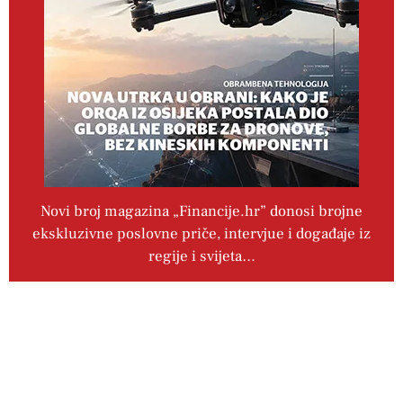
Novi broj magazina „Financije.hr” donosi brojne
ekskluzivne poslovne priče, intervjue i događaje iz
regije i svijeta…