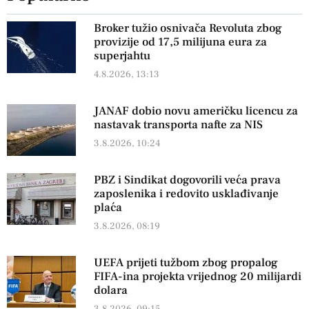
Broker tužio osnivača Revoluta zbog
provizije od 17,5 milijuna eura za
superjahtu
4.8.2026, 13:13
JANAF dobio novu američku licencu za
nastavak transporta nafte za NIS
3.8.2026, 10:24
PBZ i Sindikat dogovorili veća prava
zaposlenika i redovito usklađivanje
plaća
3.8.2026, 08:19
UEFA prijeti tužbom zbog propalog
FIFA-ina projekta vrijednog 20 milijardi
dolara