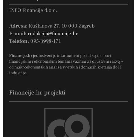
INFO Financije d.o.o.
Adresa:
Kušlanova 27, 10 000 Zagreb
E-mail:
redakcija@financije.hr
Telefon:
095/3998-171
Financije.hr
jedinstveni je informativni portal koji se bavi
financijskim i ekonomskim temama važnim za društveni razvoj –
od makroekonomskih analiza svjetskih i domaćih kretanja do IT
industrije.
Financije.hr projekti