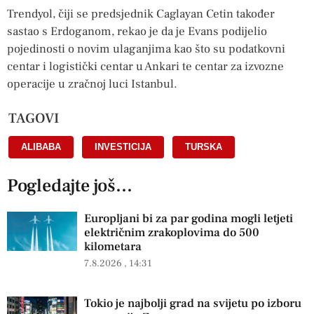
Trendyol, čiji se predsjednik Caglayan Cetin također
sastao s Erdoganom, rekao je da je Evans podijelio
pojedinosti o novim ulaganjima kao što su podatkovni
centar i logistički centar u Ankari te centar za izvozne
operacije u zračnoj luci Istanbul.
TAGOVI
ALIBABA
,
INVESTICIJA
,
TURSKA
Pogledajte još...
Europljani bi za par godina mogli letjeti
električnim zrakoplovima do 500
kilometara
7.8.2026
14:31
Tokio je najbolji grad na svijetu po izboru