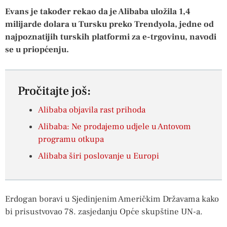
Evans je također rekao da je Alibaba uložila 1,4
milijarde dolara u Tursku preko Trendyola, jedne od
najpoznatijih turskih platformi za e-trgovinu, navodi
se u priopćenju.
Pročitajte još:
Alibaba objavila rast prihoda
Alibaba: Ne prodajemo udjele u Antovom
programu otkupa
Alibaba širi poslovanje u Europi
Erdogan boravi u Sjedinjenim Američkim Državama kako
bi prisustvovao 78. zasjedanju Opće skupštine UN-a.