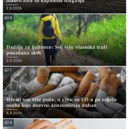
olakšicama za kapitalna ulaganja
1.8.2026
8
Dadilja za ljubimce: Sve više vlasnika traži
pouzdanu skrb
2.8.2026
7
Hrvati sve više puše, u vrhu su EU-a po udjelu
osoba koje dnevno konzumiraju duhan
6.8.2026
6