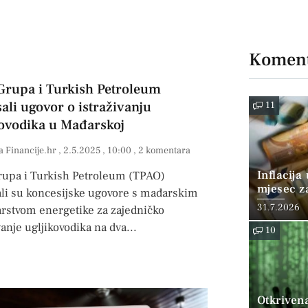
Koment
rupa i Turkish Petroleum
ali ugovor o istraživanju
11
kovodika u Mađarskoj
a Financije.hr
2.5.2025
10:00
2 komentara
Inflacija
upa i Turkish Petroleum (TPAO)
mjesec z
ali su koncesijske ugovore s mađarskim
posto
31.7.2026
arstvom energetike za zajedničko
vanje ugljikovodika na dva
10
Otkriven