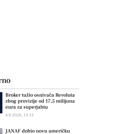
rno
Broker tužio osnivača Revoluta
zbog provizije od 17,5 milijuna
eura za superjahtu
4.8.2026, 13:13
JANAF dobio novu američku