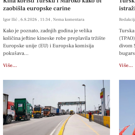
Kina koristi Tursku i Maroko kako bi
Tursk
zaobišla europske carine
istra
Igor Ilić
6.8.2026
11:34
Nema komentara
Redakcij
Kako je poznato, zadnjih godina je velika
Turska 
količina jeftine kineske robe preplavila tržište
(TPAO)
Europske unije (EU) i Europska komisija
divom S
pokušava
bugar
Više…
Više…