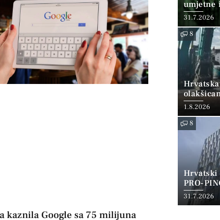
umjetne i
31.7.2026
8
Hrvatska
olakšica
1.8.2026
8
Hrvatski
PRO-PIN
31.7.2026
a kaznila Google sa 75 milijuna