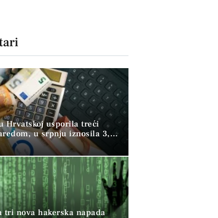
ari
 u Hrvatskoj usporila treći
aredom, u srpnju iznosila 3,9
a tri nova hakerska napada