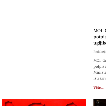
MOL G
potpis
uglji
Redakcij
MOL Gr
potpis
Minist
istraži
Više…