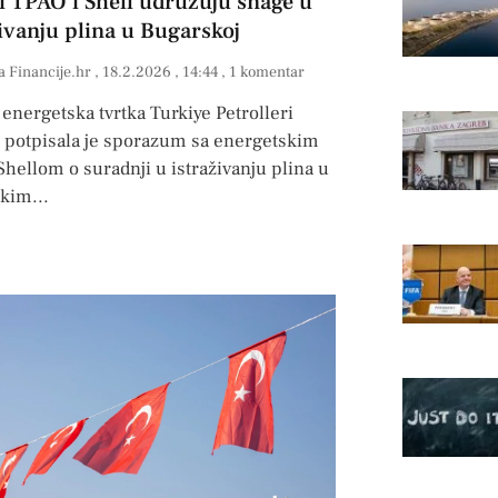
i TPAO i Shell udružuju snage u
živanju plina u Bugarskoj
a Financije.hr
18.2.2026
14:44
1 komentar
energetska tvrtka ⁠Turkiye Petrolleri
 potpisala je sporazum sa energetskim
hellom o suradnji u istraživanju plina u
skim