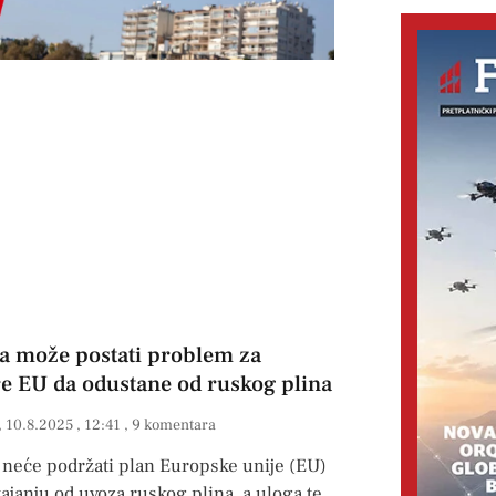
a može postati problem za
e EU da odustane od ruskog plina
10.8.2025
12:41
9 komentara
 neće podržati plan Europske unije (EU)
ajanju od uvoza ruskog plina, a uloga te