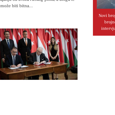
može biti bitna
Novi bro
brojn
intervj