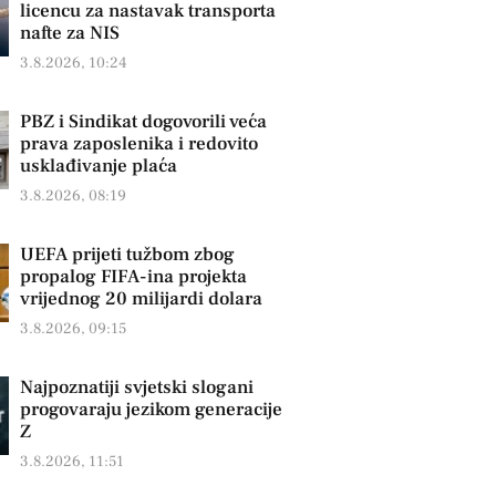
licencu za nastavak transporta
nafte za NIS
3.8.2026, 10:24
PBZ i Sindikat dogovorili veća
prava zaposlenika i redovito
usklađivanje plaća
3.8.2026, 08:19
UEFA prijeti tužbom zbog
propalog FIFA-ina projekta
vrijednog 20 milijardi dolara
3.8.2026, 09:15
Najpoznatiji svjetski slogani
progovaraju jezikom generacije
Z
3.8.2026, 11:51