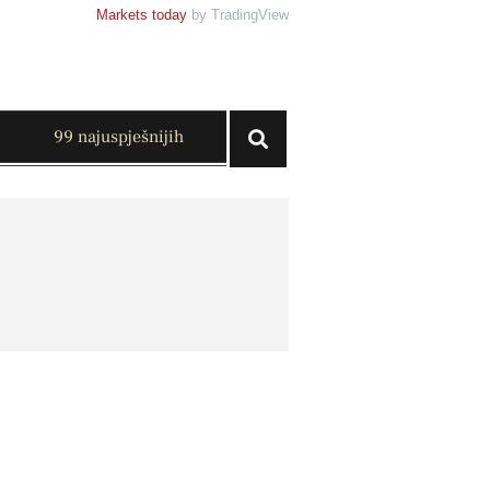
Markets today
by TradingView
99 najuspješnijih