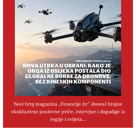
Novi broj magazina „Financije.hr” donosi brojne
ekskluzivne poslovne priče, intervjue i događaje iz
regije i svijeta…