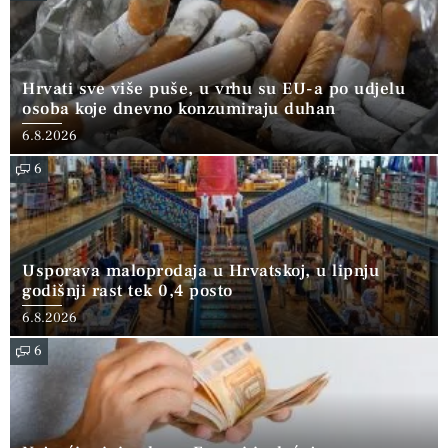
Hrvati sve više puše, u vrhu su EU-a po udjelu
osoba koje dnevno konzumiraju duhan
6.8.2026
6
Usporava maloprodaja u Hrvatskoj, u lipnju
godišnji rast tek 0,4 posto
6.8.2026
6