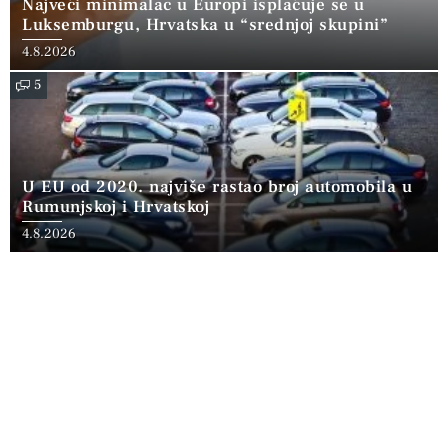
Najveći minimalac u Europi isplaćuje se u
Luksemburgu, Hrvatska u “srednjoj skupini”
4.8.2026
5
U EU od 2020. najviše rastao broj automobila u
Rumunjskoj i Hrvatskoj
4.8.2026