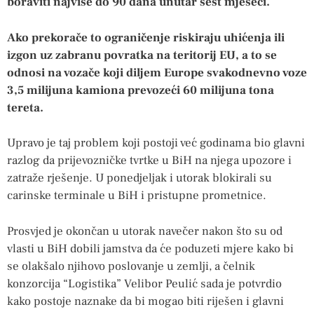
boraviti najviše do 90 dana unutar šest mjeseci.
Ako prekorače to ograničenje riskiraju uhićenja ili
izgon uz zabranu povratka na teritorij EU, a to se
odnosi na vozače koji diljem Europe svakodnevno voze
3,5 milijuna kamiona prevozeći 60 milijuna tona
tereta.
Upravo je taj problem koji postoji već godinama bio glavni
razlog da prijevozničke tvrtke u BiH na njega upozore i
zatraže rješenje. U ponedjeljak i utorak blokirali su
carinske terminale u BiH i pristupne prometnice.
Prosvjed je okončan u utorak navečer nakon što su od
vlasti u BiH dobili jamstva da će poduzeti mjere kako bi
se olakšalo njihovo poslovanje u zemlji, a čelnik
konzorcija “Logistika” Velibor Peulić sada je potvrdio
kako postoje naznake da bi mogao biti riješen i glavni