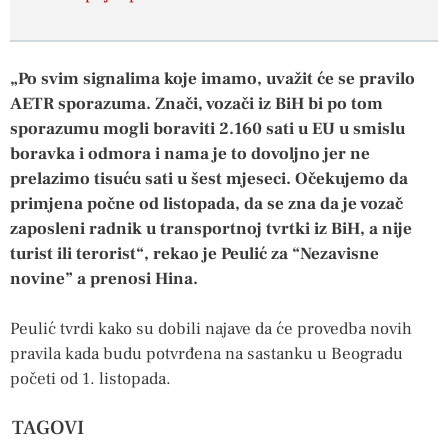
„Po svim signalima koje imamo, uvažit će se pravilo
AETR sporazuma. Znači, vozači iz BiH bi po tom
sporazumu mogli boraviti 2.160 sati u EU u smislu
boravka i odmora i nama je to dovoljno jer ne
prelazimo tisuću sati u šest mjeseci. Očekujemo da
primjena počne od listopada, da se zna da je vozač
zaposleni radnik u transportnoj tvrtki iz BiH, a nije
turist ili terorist“, rekao je Peulić za “Nezavisne
novine” a prenosi Hina.
Peulić tvrdi kako su dobili najave da će provedba novih
pravila kada budu potvrđena na sastanku u Beogradu
početi od 1. listopada.
TAGOVI