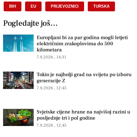
BIH
,
EU
,
PRIJEVOZNICI
,
TURSKA
Pogledajte još...
Europljani bi za par godina mogli letjeti
električnim zrakoplovima do 500
kilometara
7.8.2026
14:31
Tokio je najbolji grad na svijetu po izboru
generacije Z
7.8.2026
12:45
Svjetske cijene hrane na najvišoj razini u
posljednje tri i pol godine
7.8.2026
12:45