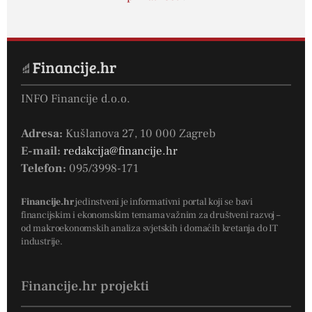
INFO Financije d.o.o.
Adresa:
Kušlanova 27, 10 000 Zagreb
E-mail:
redakcija@financije.hr
Telefon:
095/3998-171
Financije.hr
jedinstveni je informativni portal koji se bavi
financijskim i ekonomskim temama važnim za društveni razvoj –
od makroekonomskih analiza svjetskih i domaćih kretanja do IT
industrije.
Financije.hr projekti