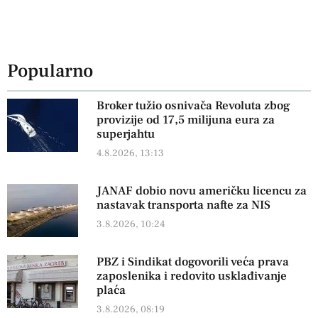
Popularno
Broker tužio osnivača Revoluta zbog
provizije od 17,5 milijuna eura za
superjahtu
4.8.2026, 13:13
JANAF dobio novu američku licencu za
nastavak transporta nafte za NIS
3.8.2026, 10:24
PBZ i Sindikat dogovorili veća prava
zaposlenika i redovito usklađivanje
plaća
3.8.2026, 08:19