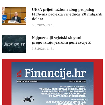
UEFA prijeti tužbom zbog propalog
FIFA-ina projekta vrijednog 20 milijardi
dolara
3.8.2026, 09:15
Najpoznatiji svjetski slogani
progovaraju jezikom generacije Z
3.8.2026, 11:51