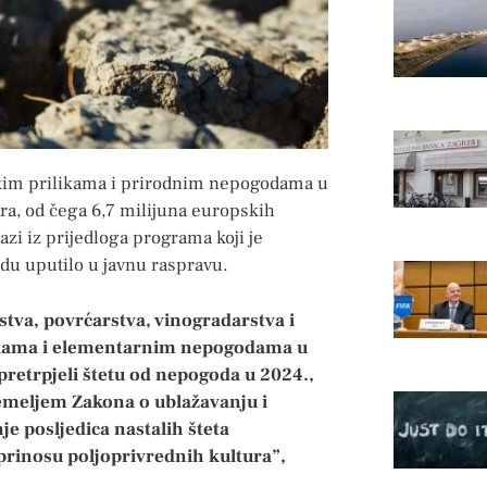
kim prilikama i prirodnim nepogodama u
ora, od čega 6,7 milijuna europskih
azi iz prijedloga programa koji je
edu uputilo u javnu raspravu.
stva, povrćarstva, vinogradarstva i
ikama i elementarnim nepogodama u
retrpjeli štetu od nepogoda u 2024.,
emeljem Zakona o ublažavanju i
e posljedica nastalih šteta
 prinosu poljoprivrednih kultura”,