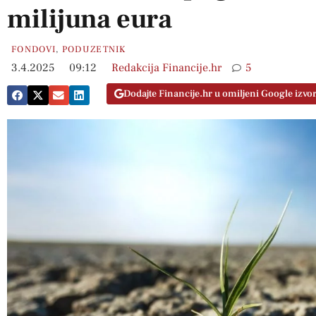
milijuna eura
FONDOVI
,
PODUZETNIK
3.4.2025
09:12
Redakcija Financije.hr
5
Dodajte Financije.hr u omiljeni Google izvo