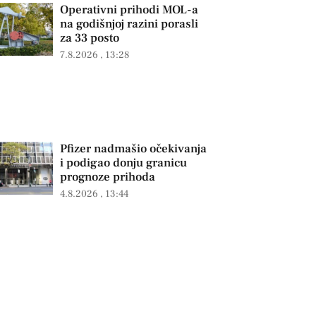
Operativni prihodi MOL-a
na godišnjoj razini porasli
za 33 posto
7.8.2026
13:28
Pfizer nadmašio očekivanja
i podigao donju granicu
prognoze prihoda
4.8.2026
13:44