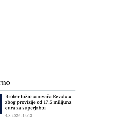
rno
Broker tužio osnivača Revoluta
zbog provizije od 17,5 milijuna
eura za superjahtu
4.8.2026, 13:13