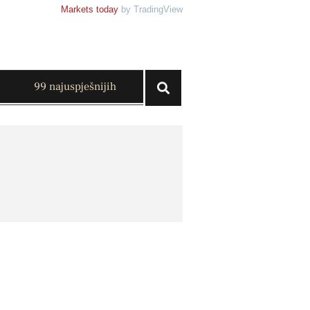
Markets today
by TradingView
99 najuspješnijih