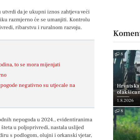
 utvrdi da je ukupni iznos zahtjeva veći
iku razmjerno će se umanjiti. Kontrolu
vredi, ribarstvu i ruralnom razvoju.
Koment
8
odina, to se mora mijenjati
rno
pogode negativno su utjecale na
Hrvatska
olakšica
1.8.2026
8
odnih nepogoda u 2024., evidentiranima
teta u poljoprivredi, nastala uslijed
iru s podlogom, olujni i orkanski vjetar,