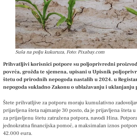
Suša na polju kukuruza, Foto: Pixabay.com
Prihvatljivi korisnici potpore su poljoprivredni proizvo
povrća, grožđa te sjemena, upisani u Upisnik poljoprivre
štetu od prirodnih nepogoda nastalih u 2024. u Registar
nepogoda sukladno Zakonu o ublažavanju i uklanjanju 
Štete prihvatljive za potporu moraju kumulativno zadovoljav
prijavljena šteta najmanje 30 posto, da je prijavljena šteta u
za prijavljenu štetu zatražena potpora, navodi Hina. Potpor
jednokratna financijska pomoć, a maksimalan iznos potpore
42.000 eura.