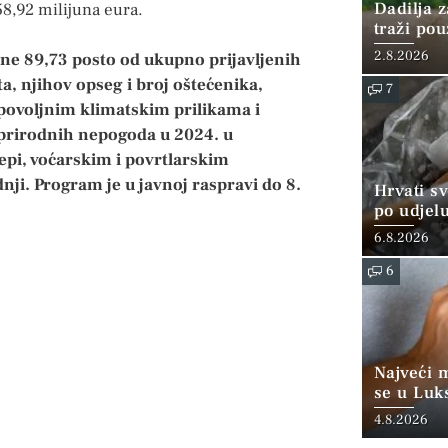
Dadilja z
58,92 milijuna eura.
traži po
2.8.2026
ine 89,73 posto od ukupno prijavljenih
ta, njihov opseg i broj oštećenika,
7
povoljnim klimatskim prilikama i
prirodnih nepogoda u 2024. u
repi, voćarskim i povrtlarskim
nji. Program je u javnoj raspravi do 8.
Hrvati s
po udjel
konzumi
6.8.2026
6
Najveći 
se u Luk
“srednjoj
4.8.2026