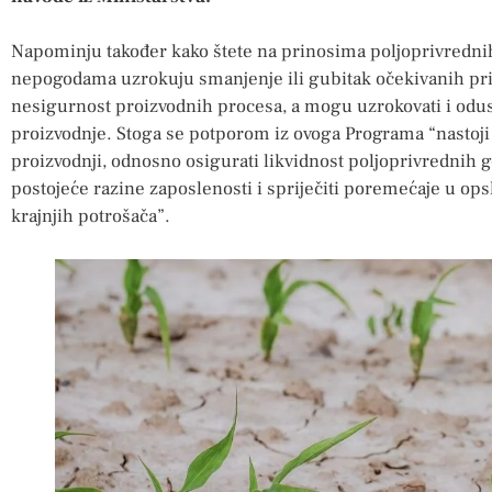
Napominju također kako štete na prinosima poljoprivredn
nepogodama uzrokuju smanjenje ili gubitak očekivanih pri
nesigurnost proizvodnih procesa, a mogu uzrokovati i odus
proizvodnje. Stoga se potporom iz ovoga Programa “nastoji 
proizvodnji, odnosno osigurati likvidnost poljoprivrednih
postojeće razine zaposlenosti i spriječiti poremećaje u ops
krajnjih potrošača”.