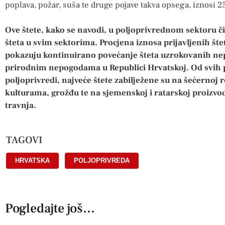
poplava, požar, suša te druge pojave takva opsega, iznosi 2
Ove štete, kako se navodi, u poljoprivrednom sektoru č
šteta u svim sektorima. Procjena iznosa prijavljenih šte
pokazuju kontinuirano povećanje šteta uzrokovanih ne
prirodnim nepogodama u Republici Hrvatskoj. Od svih 
poljoprivredi, najveće štete zabilježene su na šećernoj 
kulturama, grožđu te na sjemenskoj i ratarskoj proizvod
travnja.
TAGOVI
HRVATSKA
,
POLJOPRIVREDA
Pogledajte još...