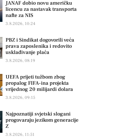
JANAF dobio novu američku
licencu za nastavak transporta
nafte za NIS
3.8.2026, 10:24
PBZ i Sindikat dogovorili veća
prava zaposlenika i redovito
usklađivanje plaća
3.8.2026, 08:19
UEFA prijeti tužbom zbog
propalog FIFA-ina projekta
vrijednog 20 milijardi dolara
3.8.2026, 09:15
Najpoznatiji svjetski slogani
progovaraju jezikom generacije
Z
3.8.2026, 11:51