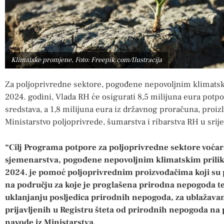
Klimatske promjene, Foto: Freepik.com/Ilustracija
Za poljoprivredne sektore, pogođene nepovoljnim klimats
2024. godini, Vlada RH će osigurati 8,5 milijuna eura potp
sredstava, a 1,8 milijuna eura iz državnog proračuna, proizl
Ministarstvo poljoprivrede, šumarstva i ribarstva RH u srij
“Cilj Programa potpore za poljoprivredne sektore voćar
sjemenarstva, pogođene nepovoljnim klimatskim pril
2024. je pomoć poljoprivrednim proizvođačima koji su p
na području za koje je proglašena prirodna nepogoda t
uklanjanju posljedica prirodnih nepogoda, za ublažavanj
prijavljenih u Registru šteta od prirodnih nepogoda na
navode iz Ministarstva.