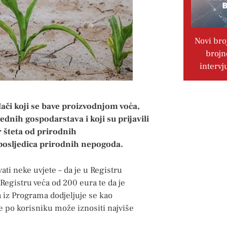
Novi bro
brojn
intervj
đači koji se bave proizvodnjom voća,
dnih gospodarstava i koji su prijavili
 šteta od prirodnih
posljedica prirodnih nepogoda.
ati neke uvjete – da je u Registru
 Registru veća od 200 eura te da je
a iz Programa dodjeljuje se kao
 po korisniku može iznositi najviše