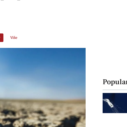
r
Više
Popula