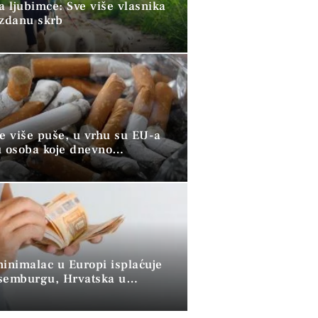
a ljubimce: Sve više vlasnika
uzdanu skrb
ve više puše, u vrhu su EU-a
u osoba koje dnevno
raju duhan
minimalac u Europi isplaćuje
semburgu, Hrvatska u
 skupini”