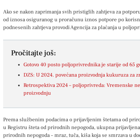
Ako se nakon zaprimanja svih pristiglih zahtjeva za potporu
od iznosa osiguranog u proračunu iznos potpore po korisn
podnesenih zahtjeva provodi Agencija za plaćanja u poljopri
Pročitajte još:
Gotovo 40 posto poljoprivrednika je starije od 65 g
DZS: U 2024. povećana proizvodnja kukuruza za z
Retrospektiva 2024 – poljoprivreda: Vremenske ne
proizvodnju
Prema službenim podacima o prijavljenim štetama od prir
u Registru šteta od prirodnih nepogoda, ukupna prijavljena š
prirodnih nepogoda – mraz, tuča, kiša koja se smrzava u dod