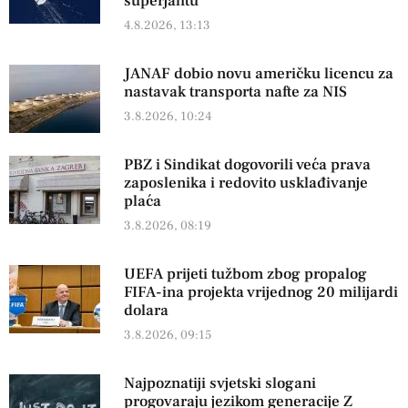
superjahtu
4.8.2026, 13:13
JANAF dobio novu američku licencu za
nastavak transporta nafte za NIS
3.8.2026, 10:24
PBZ i Sindikat dogovorili veća prava
zaposlenika i redovito usklađivanje
plaća
3.8.2026, 08:19
UEFA prijeti tužbom zbog propalog
FIFA-ina projekta vrijednog 20 milijardi
dolara
3.8.2026, 09:15
Najpoznatiji svjetski slogani
progovaraju jezikom generacije Z