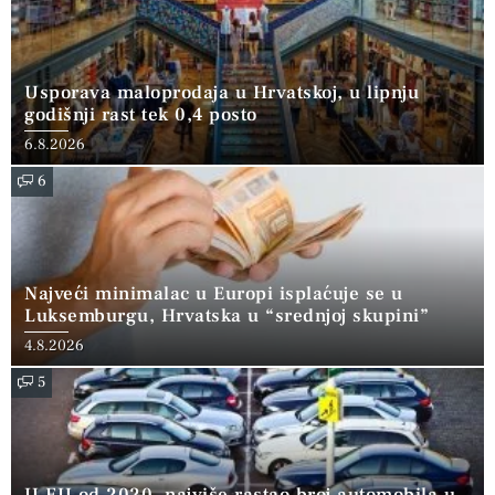
Usporava maloprodaja u Hrvatskoj, u lipnju
godišnji rast tek 0,4 posto
6.8.2026
6
Najveći minimalac u Europi isplaćuje se u
Luksemburgu, Hrvatska u “srednjoj skupini”
4.8.2026
5
U EU od 2020. najviše rastao broj automobila u