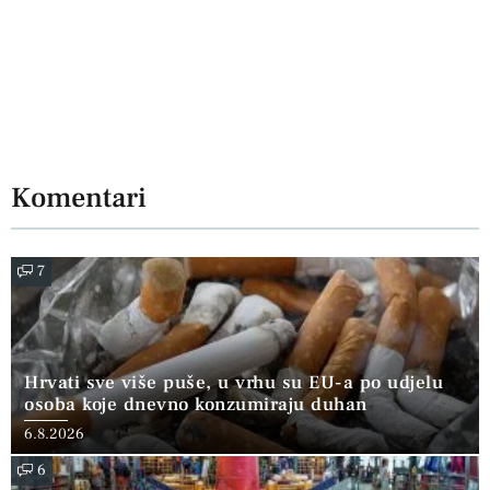
Komentari
7
Hrvati sve više puše, u vrhu su EU-a po udjelu
osoba koje dnevno konzumiraju duhan
6.8.2026
6