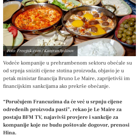
Foto: Freepik.com / KamranAydinov
Vodeće kompanije u prehrambenom sektoru obećale su
od srpnja sniziti cijene stotina proizvoda, objavio je u
petak ministar financija Bruno Le Maire, zaprijetivši im
financijskim sankcijama ako prekrše obećanje.
“Poručujem Francuzima da će već u srpnju cijene
određenih proizvoda pasti”, rekao je Le Maire za
postaju BFM TV, najavivši provjere i sankcije za
kompanije koje ne budu poštovale dogovor, prenosi
Hina.