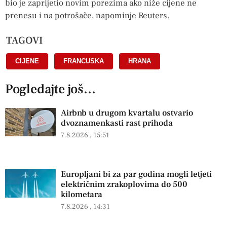
bio je zaprijetio novim porezima ako niže cijene ne
prenesu i na potrošače, napominje Reuters.
TAGOVI
CIJENE
,
FRANCUSKA
,
HRANA
Pogledajte još...
Airbnb u drugom kvartalu ostvario
dvoznamenkasti rast prihoda
7.8.2026
15:51
Europljani bi za par godina mogli letjeti
električnim zrakoplovima do 500
kilometara
7.8.2026
14:31