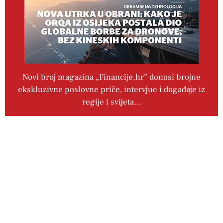
Novi broj magazina „Financije.hr” donosi brojne
ekskluzivne poslovne priče, intervjue i događaje iz
regije i svijeta…