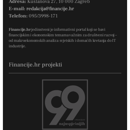
Adresa:
Kušlanova 27, 10 000 Zagreb
E-mail:
redakcija@financije.hr
Telefon:
095/3998-171
Financije.hr
jedinstveni je informativni portal koji se bavi
financijskim i ekonomskim temama važnim za društveni razvoj –
od makroekonomskih analiza svjetskih i domaćih kretanja do IT
industrije.
Financije.hr projekti