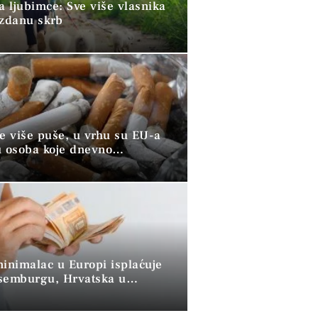
a ljubimce: Sve više vlasnika
uzdanu skrb
ve više puše, u vrhu su EU-a
u osoba koje dnevno
raju duhan
minimalac u Europi isplaćuje
semburgu, Hrvatska u
 skupini”