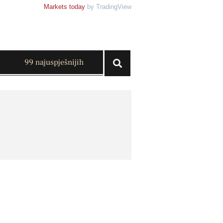
Markets today
by TradingView
99 najuspješnijih