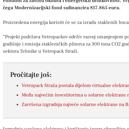
Fondom za zaštitu okoliša i energetsku učinkovitost. Vr
čega Modernizacijski fond sufinancira 817.865 eura.
Proizvedena energija koristit će se za izradu staklenih boca
“Projekt podržava Vetropackov održiv razvoj smanjenjem 
godišnje i emisija stakleničkih plinova za 300 tona CO2 god
sektora Tehnike u Vetropack Straži.
Pročitajte još:
Vetropack Straža postala dijelom virtualne elektr
Među najvećim investitorima u solarne elektrane na
Završena izgradnja najveće solarne elektrane na 
Izgradnja sunčane elektrane i korištenje izvora obnovljive 