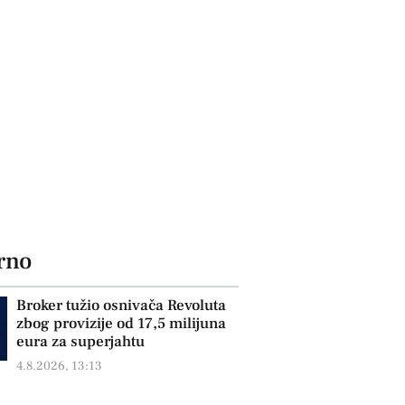
rno
Broker tužio osnivača Revoluta
zbog provizije od 17,5 milijuna
eura za superjahtu
4.8.2026, 13:13