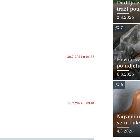
Dadilja z
traži po
2.8.2026
7
30.7.2024 u 06:53
Hrvati s
po udjel
konzumi
6.8.2026
6
30.7.2024 u 09:01
Najveći 
se u Luk
“srednjoj
4.8.2026