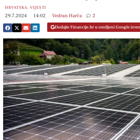
HRVATSKA
,
VIJESTI
29.7.2024
14:02
Vedran Harča
2
Dodajte Financije.hr u omiljeni Google izvo