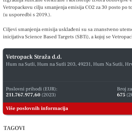
Vetropackovu cilju smanjenja emisija CO2 za 30 posto po t
(u usporedbi s 2019.).
Ciljevi smanjenja emisija usklađeni su sa znanstveno utem
inicijativa Science Based Targets (SBTi), a kojoj se Vetropa
Vetropack Straža d.d.
Hum na Sutli, Hum na Sutli 203, 49231, Hum Na Sutli, Hr
Poslovni prihodi (EUR):
Broj z
211.767.977,60
(2023)
675
(2
Više poslovnih informacija
TAGOVI