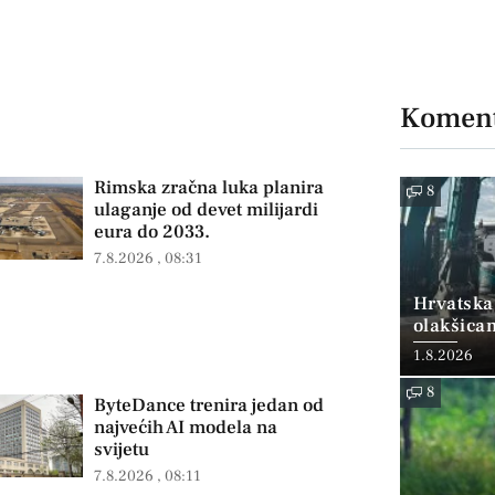
Koment
Rimska zračna luka planira
8
ulaganje od devet milijardi
eura do 2033.
7.8.2026
08:31
Hrvatska
olakšica
1.8.2026
8
ByteDance trenira jedan od
najvećih AI modela na
svijetu
7.8.2026
08:11