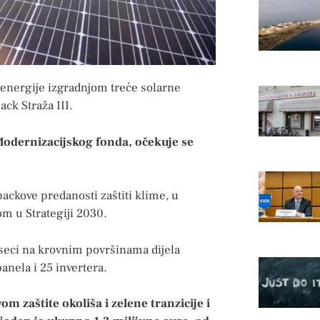
e energije izgradnjom treće solarne
ck Straža III.
odernizacijskog fonda, očekuje se
opackove predanosti zaštiti klime, u
m u Strategiji 2030.
eseci na krovnim površinama dijela
anela i 25 invertera.
m zaštite okoliša i zelene tranzicije i