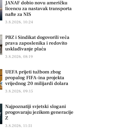
JANAF dobio novu američku
licencu za nastavak transporta
nafte za NIS
3.8.2026, 10:24
PBZ i Sindikat dogovorili veća
prava zaposlenika i redovito
usklađivanje plaća
3.8.2026, 08:19
UEFA prijeti tužbom zbog
propalog FIFA-ina projekta
vrijednog 20 milijardi dolara
3.8.2026, 09:15
Najpoznatiji svjetski slogani
progovaraju jezikom generacije
Z
3.8.2026, 11:51