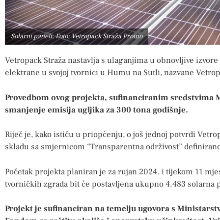
Solarni paneli, Foto: Vetropack Straža Promo
Vetropack Straža nastavlja s ulaganjima u obnovljive izvor
elektrane u svojoj tvornici u Humu na Sutli, nazvane Vetropa
Provedbom ovog projekta, sufinanciranim sredstvima M
smanjenje emisija ugljika za 300 tona godišnje.
Riječ je, kako ističu u priopćenju, o još jednoj potvrdi Vetr
skladu sa smjernicom “Transparentna održivost” definirano
Početak projekta planiran je za rujan 2024. i tijekom 11 mj
tvorničkih zgrada bit će postavljena ukupno 4.483 solarna p
Projekt je sufinanciran na temelju ugovora s Ministarstvo