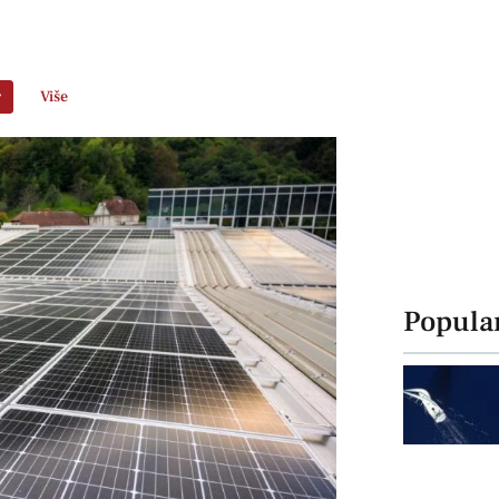
r
Više
Popula