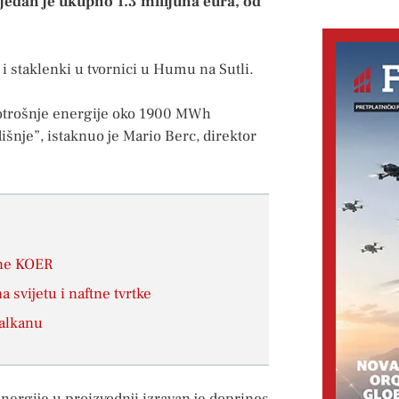
ijedan je ukupno 1.3 milijuna eura, od
 i staklenki u tvornici u Humu na Sutli.
potrošnje energije oko 1900 MWh
išnje”, istaknuo je Mario Berc, direktor
ane KOER
 svijetu i naftne tvrtke
Balkanu
energije u proizvodnji izravan je doprinos