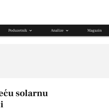
Poduzetnik
Analize
Magazin
reću solarnu
i