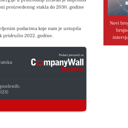
oni proizvedenog stakla do 2030. godine
Novi bro
eljenim podacima koje nam je ustupila
brojn
ck pridružio 2022. godine.
intervj
Podaci preuzeti sa
vatska
aposlenih:
023)