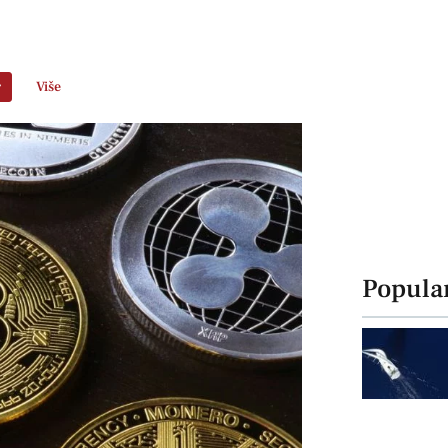
r
Više
Popula