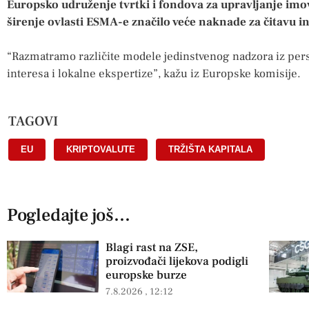
Europsko udruženje tvrtki i fondova za upravljanje im
širenje ovlasti ESMA-e značilo veće naknade za čitavu in
“Razmatramo različite modele jedinstvenog nadzora iz per
interesa i lokalne ekspertize”, kažu iz Europske komisije.
TAGOVI
EU
,
KRIPTOVALUTE
,
TRŽIŠTA KAPITALA
Pogledajte još...
Blagi rast na ZSE,
proizvođači lijekova podigli
europske burze
7.8.2026
12:12