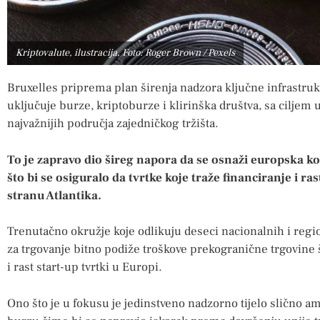
Kriptovalute, ilustracija, Foto: Roger Brown / Pexels
Bruxelles priprema plan širenja nadzora ključne infrastrukt
uključuje burze, kriptoburze i klirinška društva, sa ciljem
najvažnijih područja zajedničkog tržišta.
To je zapravo dio šireg napora da se osnaži europska 
što bi se osiguralo da tvrtke koje traže financiranje i r
stranu Atlantika.
Trenutačno okružje koje odlikuju deseci nacionalnih i region
za trgovanje bitno podiže troškove prekogranične trgovine š
i rast start-up tvrtki u Europi.
Ono što je u fokusu je jedinstveno nadzorno tijelo slično am