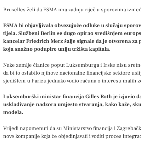
Bruxelles želi da ESMA ima zadnju riječ u sporovima između
ESMA bi objavljivala obvezujuće odluke u slučaju spor
tijela. Službeni Berlin se dugo opirao središnjem euro
kancelar Friedrich Merz šalje signale da je otvorena z
koja snažno podupire uniju tržišta kapitala.
Neke zemlje članice poput Luksemburga i Irske nisu sretn
da bi to oslabilo njihove nacionalne financijske sektore usl
sjedištem u Parizu jednako vodio računa o interesu malih z
Luksemburški ministar financija Gilles Roth je izjavio d
usklađivanje nadzora umjesto stvaranja, kako kaže, sku
modela.
Vrijedi napomenuti da su Ministarstvo financija i Zagrebačk
nove kompanije koja će objedinjavati i voditi proces integra