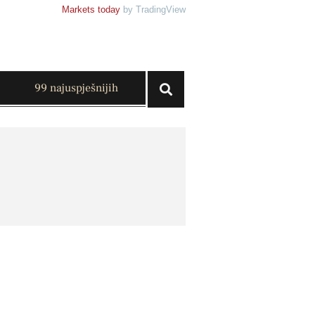
Markets today
by TradingView
99 najuspješnijih