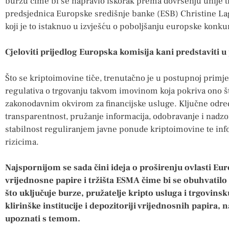
burzu čime bi se napravio iskorak prema dovršenju unije tr
predsjednica Europske središnje banke (ESB) Christine La
koji je to istaknuo u izvješću o poboljšanju europske konku
Cjeloviti prijedlog Europska komisija kani predstaviti u
Što se kriptoimovine tiče, trenutačno je u postupnoj primj
regulativa o trgovanju takvom imovinom koja pokriva ono št
zakonodavnim okvirom za financijske usluge. Ključne odre
transparentnost, pružanje informacija, odobravanje i nadzor 
stabilnost reguliranjem javne ponude kriptoimovine te in
rizicima.
Najspornijom se sada čini ideja o proširenju ovlasti Eu
vrijednosne papire i tržišta ESMA čime bi se obuhvatilo
što uključuje burze, pružatelje kripto usluga i trgovins
klirinške institucije i depozitoriji vrijednosnih papira, 
upoznati s temom.