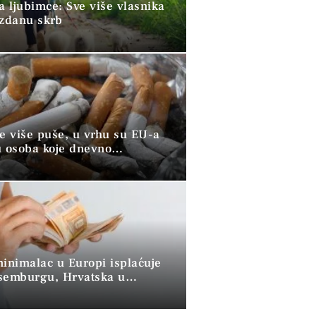
a ljubimce: Sve više vlasnika
uzdanu skrb
ve više puše, u vrhu su EU-a
u osoba koje dnevno
raju duhan
minimalac u Europi isplaćuje
semburgu, Hrvatska u
 skupini”