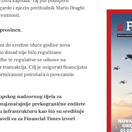
žišta kapitala. Taj put podupiru
garde i njezin prethodnik Mario Draghi
rentnosti.
 prosincu.
eni do sredine iduće godine nova
o dosad nije bilo regulirano
dbe te regulative se odnose na
transakcija. Cilj je osigurati financijsku
formiranost potrošača o povezanim
ropskog nadzornog tijela za
 najznačajnije prekogranične entitete
ku infrastrukturu kao što su središnje
naveli su za Financial Times izvori