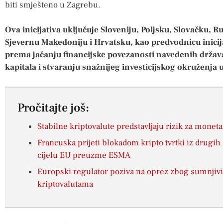
biti smješteno u Zagrebu.
Ova inicijativa uključuje Sloveniju, Poljsku, Slovačku
Sjevernu Makedoniju i Hrvatsku, kao predvodnicu inicija
prema jačanju financijske povezanosti navedenih država,
kapitala i stvaranju snažnijeg investicijskog okruženja 
Pročitajte još:
Stabilne kriptovalute predstavljaju rizik za mone
Francuska prijeti blokadom kripto tvrtki iz drugih 
cijelu EU preuzme ESMA
Europski regulator poziva na oprez zbog sumnjivi
kriptovalutama