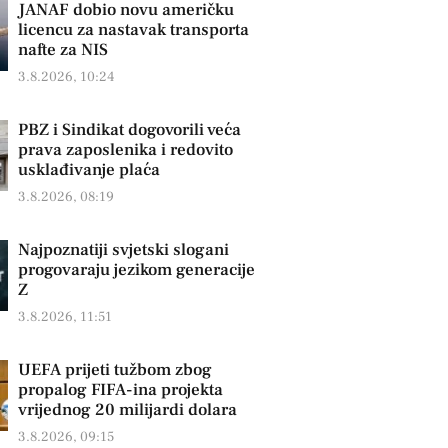
JANAF dobio novu američku
licencu za nastavak transporta
nafte za NIS
3.8.2026, 10:24
PBZ i Sindikat dogovorili veća
prava zaposlenika i redovito
usklađivanje plaća
3.8.2026, 08:19
Najpoznatiji svjetski slogani
progovaraju jezikom generacije
Z
3.8.2026, 11:51
UEFA prijeti tužbom zbog
propalog FIFA-ina projekta
vrijednog 20 milijardi dolara
3.8.2026, 09:15