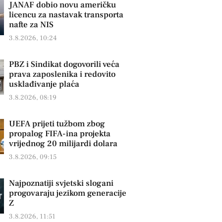
JANAF dobio novu američku
licencu za nastavak transporta
nafte za NIS
3.8.2026, 10:24
PBZ i Sindikat dogovorili veća
prava zaposlenika i redovito
usklađivanje plaća
3.8.2026, 08:19
UEFA prijeti tužbom zbog
propalog FIFA-ina projekta
vrijednog 20 milijardi dolara
3.8.2026, 09:15
Najpoznatiji svjetski slogani
progovaraju jezikom generacije
Z
3.8.2026, 11:51