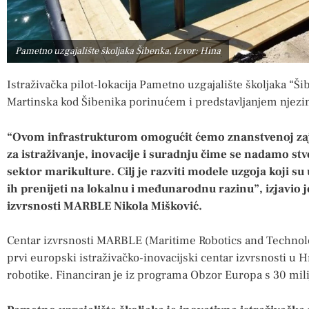
Pametno uzgajalište školjaka Šibenka, Izvor: Hina
Istraživačka pilot-lokacija Pametno uzgajalište školjaka “Ši
Martinska kod Šibenika porinućem i predstavljanjem njezin
“Ovom infrastrukturom omogućit ćemo znanstvenoj zaj
za istraživanje, inovacije i suradnju čime se nadamo stvo
sektor marikulture. Cilj je razviti modele uzgoja koji su uč
ih prenijeti na lokalnu i međunarodnu razinu”, izjavio 
izvrsnosti MARBLE Nikola Mišković.
Centar izvrsnosti MARBLE (Maritime Robotics and Technol
prvi europski istraživačko-inovacijski centar izvrsnosti u
robotike. Financiran je iz programa Obzor Europa s 30 mil