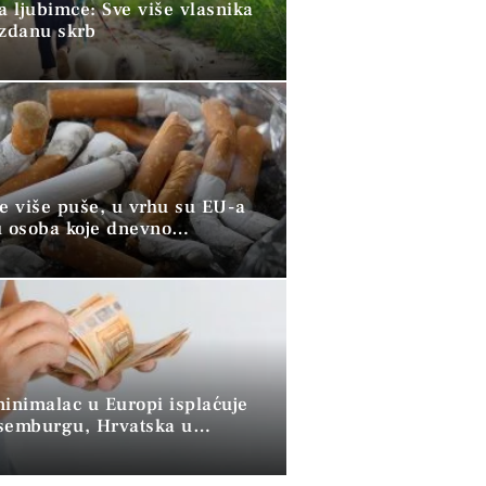
a ljubimce: Sve više vlasnika
uzdanu skrb
ve više puše, u vrhu su EU-a
u osoba koje dnevno
raju duhan
minimalac u Europi isplaćuje
semburgu, Hrvatska u
 skupini”