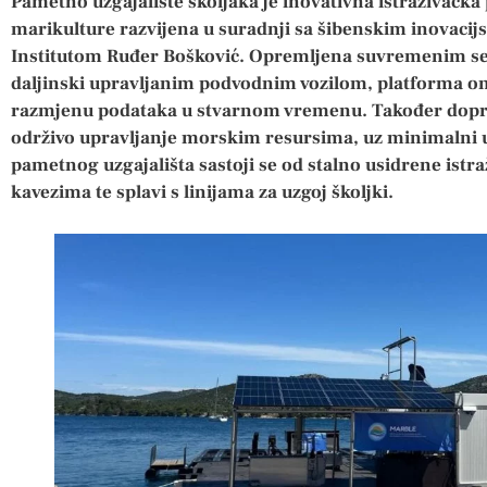
Pametno uzgajalište školjaka je inovativna istraživačka
marikulture razvijena u suradnji sa šibenskim inovacij
Institutom Ruđer Bošković. Opremljena suvremenim s
daljinski upravljanim podvodnim vozilom, platforma o
razmjenu podataka u stvarnom vremenu. Također dopri
održivo upravljanje morskim resursima, uz minimalni ut
pametnog uzgajališta sastoji se od stalno usidrene istr
kavezima te splavi s linijama za uzgoj školjki.