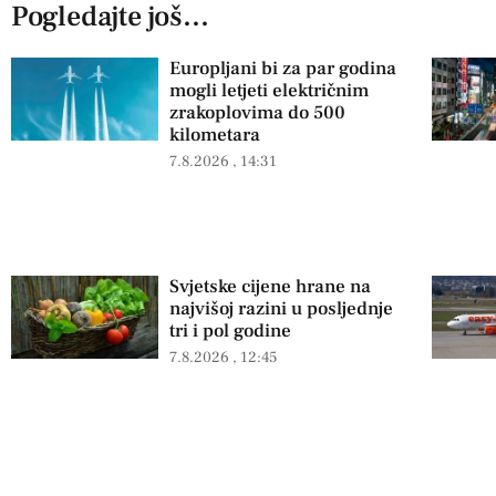
Pogledajte još...
Europljani bi za par godina
mogli letjeti električnim
zrakoplovima do 500
kilometara
7.8.2026
14:31
Svjetske cijene hrane na
najvišoj razini u posljednje
tri i pol godine
7.8.2026
12:45