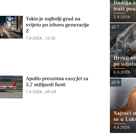
Dadilja z
traži po
2.8.2026
Tokio je najbolji grad na
svijetu po izboru generacije
7
Z
7.8.2026
12:45
Hrvati s
po udjel
konzumi
6.8.2026
Apollo preuzima easyJet za
6
5,7 milijardi funti
7.8.2026
09:29
Najveći 
se u Luk
“srednjoj
4.8.2026