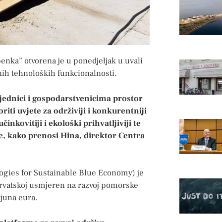
benka” otvorena je u ponedjeljak u uvali
ih tehnoloških funkcionalnosti.
ednici i gospodarstvenicima prostor
riti uvjete za održiviji i konkurentniji
inkovitiji i ekološki prihvatljiviji te
je, kako prenosi Hina, direktor Centra
ogies for Sustainable Blue Economy) je
 Hrvatskoj usmjeren na razvoj pomorske
ijuna eura.