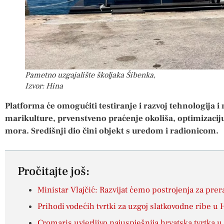
Pametno uzgajalište školjaka Šibenka,
Izvor: Hina
Platforma će omogućiti testiranje i razvoj tehnologija 
marikulture, prvenstveno praćenje okoliša, optimizaciju 
mora. Središnji dio čini objekt s uredom i radionicom.
Pročitajte još:
Ministar Vlajčić: Razvijat ćemo postrojenja za pre
Prihodi vodećih tvrtki za uzgoj slatkovodne ribe u 
Cromaris uvjerljivo najuspješnija hrvatska tvrtka u