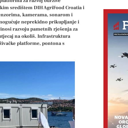
 platforma za razvoj održive
skim središtem DIH AgriFood Croatia i
enzorima, kamerama, sonarom i
mogućuje neprekidno prikupljanje i
nosi razvoju pametnih rješenja za
jecaj na okoliš. Infrastruktura
aživačke platforme, pontona s