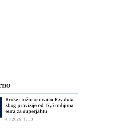
rno
Broker tužio osnivača Revoluta
zbog provizije od 17,5 milijuna
eura za superjahtu
4.8.2026, 13:13