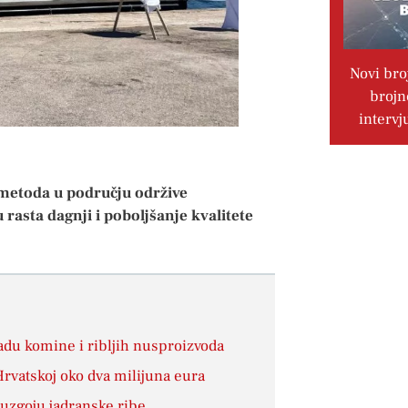
Novi bro
brojn
intervj
i metoda u području održive
rasta dagnji i poboljšanje kvalitete
radu komine i ribljih nusproizvoda
Hrvatskoj oko dva milijuna eura
 uzgoju jadranske ribe