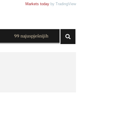
Markets today
by TradingView
99 najuspješnijih