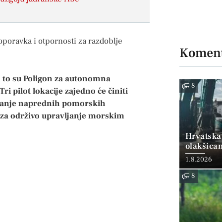
oporavka i otpornosti za razdoblje
Koment
, a to su Poligon za autonomna
8
i pilot lokacije zajedno će činiti
tiranje naprednih pomorskih
 za održivo upravljanje morskim
Hrvatska
olakšica
1.8.2026
8