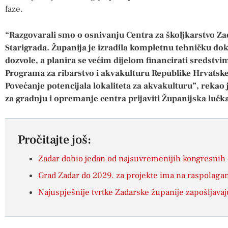
faze.
“Razgovarali smo o osnivanju Centra za školjkarstvo Z
Starigrada. Županija je izradila kompletnu tehničku do
dozvole, a planira se većim dijelom financirati sredstvi
Programa za ribarstvo i akvakulturu Republike Hrvatske 2
Povećanje potencijala lokaliteta za akvakulturu”, rekao 
za gradnju i opremanje centra prijaviti Županijska lučk
Pročitajte još:
Zadar dobio jedan od najsuvremenijih kongresnih c
Grad Zadar do 2029. za projekte ima na raspolagan
Najuspješnije tvrtke Zadarske županije zapošljavaju