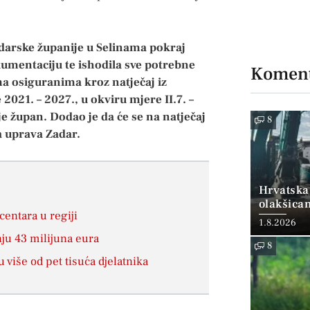
adarske županije u Selinama pokraj
kumentaciju te ishodila sve potrebne
Koment
ma osiguranima kroz natječaj iz
021. – 2027., u okviru mjere II.7. –
je župan. Dodao je da će se na natječaj
8
a uprava Zadar.
Hrvatska
olakšica
entara u regiji
1.8.2026
ju 43 milijuna eura
8
 više od pet tisuća djelatnika