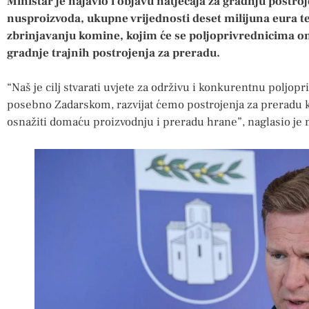
Ministar je najavio i objavu natječaja za gradnju postroj
nusproizvoda, ukupne vrijednosti deset milijuna eura te
zbrinjavanju komine, kojim će se poljoprivrednicima o
gradnje trajnih postrojenja za preradu.
“Naš je cilj stvarati uvjete za održivu i konkurentnu poljop
posebno Zadarskom, razvijat ćemo postrojenja za preradu k
osnažiti domaću proizvodnju i preradu hrane”, naglasio je m