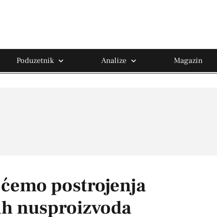
Poduzetnik
Analize
Magazin
t ćemo postrojenja
jih nusproizvoda