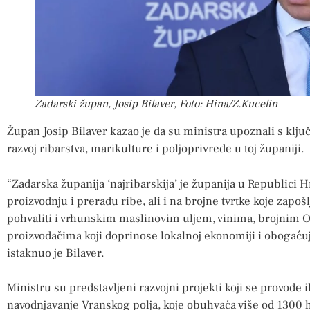
Zadarski župan, Josip Bilaver, Foto: Hina/Z.Kucelin
Župan Josip Bilaver kazao je da su ministra upoznali s klju
razvoj ribarstva, marikulture i poljoprivrede u toj županiji.
“Zadarska županija ‘najribarskija’ je županija u Republici 
proizvodnju i preradu ribe, ali i na brojne tvrtke koje zapoš
pohvaliti i vrhunskim maslinovim uljem, vinima, brojnim 
proizvođačima koji doprinose lokalnoj ekonomiji i obogaću
istaknuo je Bilaver.
Ministru su predstavljeni razvojni projekti koji se provode 
navodnjavanje Vranskog polja, koje obuhvaća više od 1300 he