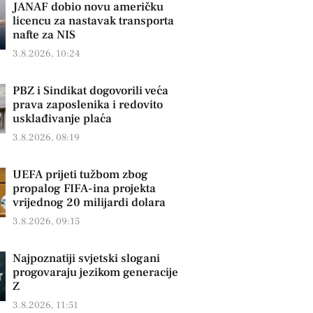
JANAF dobio novu američku
licencu za nastavak transporta
nafte za NIS
3.8.2026, 10:24
PBZ i Sindikat dogovorili veća
prava zaposlenika i redovito
usklađivanje plaća
3.8.2026, 08:19
UEFA prijeti tužbom zbog
propalog FIFA-ina projekta
vrijednog 20 milijardi dolara
3.8.2026, 09:15
Najpoznatiji svjetski slogani
progovaraju jezikom generacije
Z
3.8.2026, 11:51