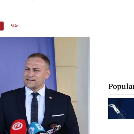
r
Više
Popula