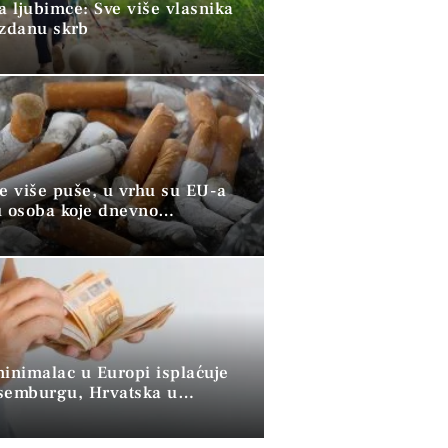
a ljubimce: Sve više vlasnika
uzdanu skrb
ve više puše, u vrhu su EU-a
u osoba koje dnevno
raju duhan
minimalac u Europi isplaćuje
semburgu, Hrvatska u
 skupini”