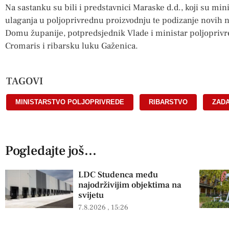
Na sastanku su bili i predstavnici Maraske d.d., koji su min
ulaganja u poljoprivrednu proizvodnju te podizanje novih 
Domu županije, potpredsjednik Vlade i ministar poljoprivred
Cromaris i ribarsku luku Gaženica.
TAGOVI
MINISTARSTVO POLJOPRIVREDE
,
RIBARSTVO
,
ZAD
Pogledajte još...
LDC Studenca među
najodrživijim objektima na
svijetu
7.8.2026
15:26