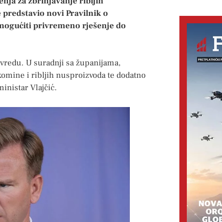
enja za zbrinjavanje ribljih
 predstavio novi Pravilnik o
mogućiti privremeno rješenje do
rivredu. U suradnji sa županijama,
omine i ribljih nusproizvoda te dodatno
inistar Vlajčić.