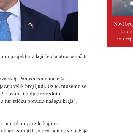
Novi bro
brojn
intervj
čnim projektima koji će dodatno osnažiti
Hrvatskoj. Ponosni smo na našu
ljavaju velik broj ljudi. Uz to, možemo se
OPG-ovima i poljoprivrednim
ju turističku ponudu našega kraja”,
ili su u planu, među kojim i
ktara zemljišta, a provodit će se u dvije