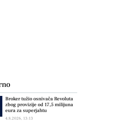
rno
Broker tužio osnivača Revoluta
zbog provizije od 17,5 milijuna
eura za superjahtu
4.8.2026, 13:13