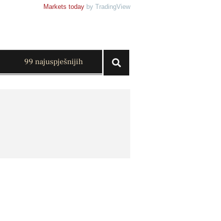
Markets today
by TradingView
99 najuspješnijih