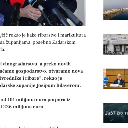
čić rekao je kako ribarstvo i marikultura
nji sa županijama, posebno Zadarskom
da.
 i vinogradarstvu, a preko novih
 jačamo gospodarstvo, otvaramo nova
ivrednike i ribare”, rekao je
adarske županije Josipom Bilaverom.
 od 101 milijuna eura potpora iz
d 226 milijuna eura