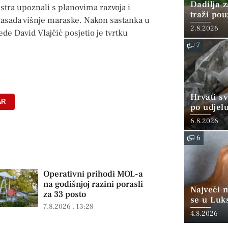
Dadilja z
istra upoznali s planovima razvoja i
traži po
nasada višnje maraske. Nakon sastanka u
2.8.2026
e David Vlajčić posjetio je tvrtku
7
Hrvati s
AR
po udjel
konzumi
6.8.2026
6
Operativni prihodi MOL-a
na godišnjoj razini porasli
Najveći 
za 33 posto
se u Luk
7.8.2026
13:28
“srednjoj
4.8.2026