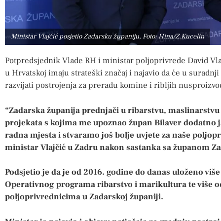
Ministar Vlajčić posjetio Zadarsku županiju, Foto: Hina/Z.Kucelin
Potpredsjednik Vlade RH i ministar poljoprivrede David Vlaj
u Hrvatskoj imaju strateški značaj i najavio da će u surad
razvijati postrojenja za preradu komine i ribljih nusproizvo
“Zadarska županija prednjači u ribarstvu, maslinarstvu
projekata s kojima me upoznao župan Bilaver dodatno
radna mjesta i stvaramo još bolje uvjete za naše poljopr
ministar Vlajčić u Zadru nakon sastanka sa županom Z
Podsjetio je da je od 2016. godine do danas uloženo više
Operativnog programa ribarstvo i marikultura te više o
poljoprivrednicima u Zadarskoj županiji.