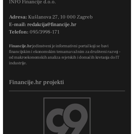
INFO Financije d.o.o.
Adresa:
Kušlanova 27, 10 000 Zagreb
E-mail:
redakcija@financije.hr
Telefon:
095/3998-171
Financije.hr
jedinstveni je informativni portal koji se bavi
financijskim i ekonomskim temama važnim za društveni razvoj –
od makroekonomskih analiza svjetskih i domaćih kretanja do IT
industrije.
Financije.hr projekti