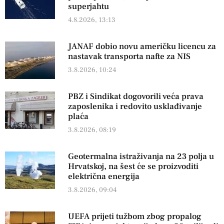
superjahtu
4.8.2026, 13:13
JANAF dobio novu američku licencu za
nastavak transporta nafte za NIS
3.8.2026, 10:24
PBZ i Sindikat dogovorili veća prava
zaposlenika i redovito usklađivanje
plaća
3.8.2026, 08:19
Geotermalna istraživanja na 23 polja u
Hrvatskoj, na šest će se proizvoditi
električna energija
3.8.2026, 09:04
UEFA prijeti tužbom zbog propalog