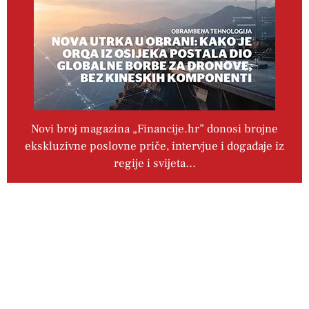
Novi broj magazina „Financije.hr” donosi brojne
ekskluzivne poslovne priče, intervjue i događaje iz
regije i svijeta…