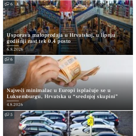
6
Usporava maloprodaja u Hrvatskoj, u lipnju
godišnji rast tek 0,4 posto
6.8.2026
6
Najveći minimalac u Europi isplaćuje se u
Luksemburgu, Hrvatska u “srednjoj skupini”
4.8.2026
5