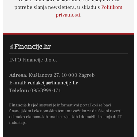
potrebe slanja newslettera, u skladu s
Politikom
privatnosti
.
INFO Financije d.o.o.
Adresa:
Kušlanova 27, 10 000 Zagreb
E-mail:
redakcija@financije.hr
Telefon:
095/3998-171
Financije.hr
jedinstveni je informativni portal koji se bavi
financijskim i ekonomskim temama važnim za društveni razvoj –
od makroekonomskih analiza svjetskih i domaćih kretanja do IT
industrije.