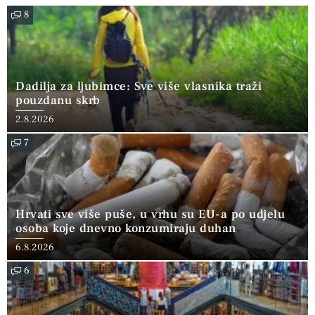
8
Dadilja za ljubimce: Sve više vlasnika traži
pouzdanu skrb
2.8.2026
7
Hrvati sve više puše, u vrhu su EU-a po udjelu
osoba koje dnevno konzumiraju duhan
6.8.2026
6