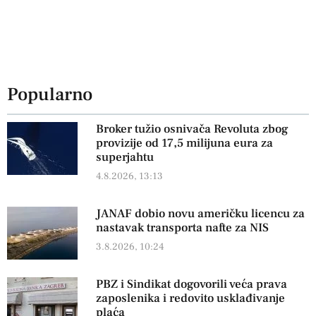
Popularno
Broker tužio osnivača Revoluta zbog
provizije od 17,5 milijuna eura za
superjahtu
4.8.2026, 13:13
JANAF dobio novu američku licencu za
nastavak transporta nafte za NIS
3.8.2026, 10:24
PBZ i Sindikat dogovorili veća prava
zaposlenika i redovito usklađivanje
plaća