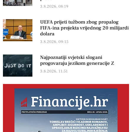
3.8.2026, 08:19
UEFA prijeti tužbom zbog propalog
FIFA-ina projekta vrijednog 20 milijardi
dolara
3.8.2026, 09:15
Najpoznatiji svjetski slogani
progovaraju jezikom generacije Z
3.8.2026, 11:51