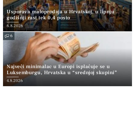
Usporava maloprodaja u Hrvatskoj, u lipnju
godišnji rast tek 0,4 posto
6.8.2026
6
Najveći minimalac u Europi isplaćuje se u
Luksemburgu, Hrvatska u “srednjoj skupini”
4.8.2026