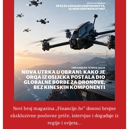
Novi broj magazina „Financije.hr” donosi brojne
ekskluzivne poslovne priče, intervjue i događaje iz
regije i svijeta…