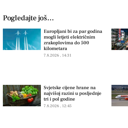
Pogledajte još...
Europljani bi za par godina
mogli letjeti električnim
zrakoplovima do 500
kilometara
7.8.2026
14:31
Svjetske cijene hrane na
najvišoj razini u posljednje
tri i pol godine
7.8.2026
12:45