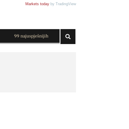
Markets today
by TradingView
99 najuspješnijih