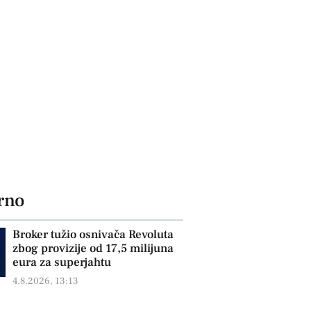
rno
Broker tužio osnivača Revoluta
zbog provizije od 17,5 milijuna
eura za superjahtu
4.8.2026, 13:13