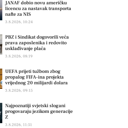
JANAF dobio novu američku
licencu za nastavak transporta
nafte za NIS
3.8.2026, 10:24
PBZ i Sindikat dogovorili veća
prava zaposlenika i redovito
usklađivanje plaća
3.8.2026, 08:19
UEFA prijeti tužbom zbog
propalog FIFA-ina projekta
vrijednog 20 milijardi dolara
3.8.2026, 09:15
Najpoznatiji svjetski slogani
progovaraju jezikom generacije
Z
3.8.2026, 11:51