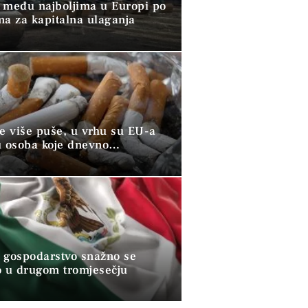
 među najboljima u Europi po
ma za kapitalna ulaganja
ve više puše, u vrhu su EU-a
u osoba koje dnevno
raju duhan
 gospodarstvo snažno se
o u drugom tromjesečju