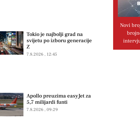
Novi bro
brojn
Tokio je najbolji grad na
svijetu po izboru generacije
intervj
Z
7.8.2026
12:45
Apollo preuzima easyJet za
5,7 milijardi funti
7.8.2026
09:29