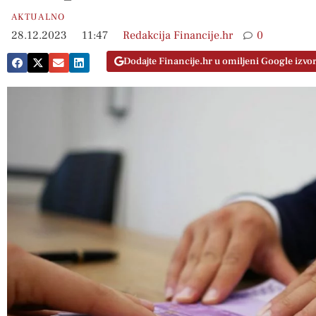
AKTUALNO
28.12.2023
11:47
Redakcija Financije.hr
0
Dodajte Financije.hr u omiljeni Google izvo