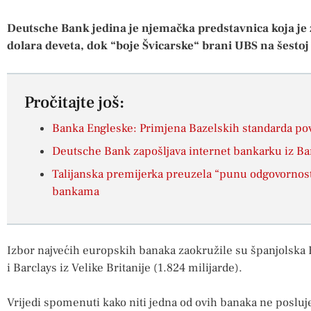
Deutsche Bank jedina je njemačka predstavnica koja je z
dolara deveta, dok “boje Švicarske“ brani UBS na šestoj 
Pročitajte još:
Banka Engleske: Primjena Bazelskih standarda pov
Deutsche Bank zapošljava internet bankarku iz Ba
Talijanska premijerka preuzela “punu odgovornost
bankama
Izbor najvećih europskih banaka zaokružile su španjolska 
i Barclays iz Velike Britanije (1.824 milijarde).
Vrijedi spomenuti kako niti jedna od ovih banaka ne posluj