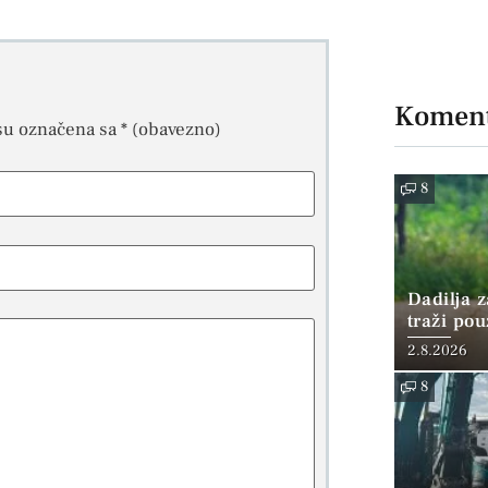
Koment
su označena sa
* (obavezno)
8
Dadilja z
traži po
2.8.2026
8