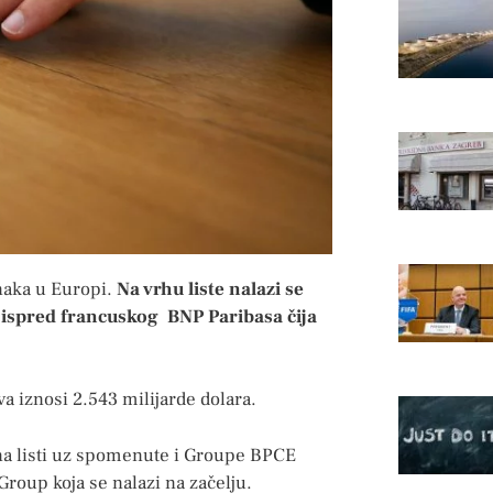
anaka u Europi.
Na vrhu liste nalazi se
, ispred francuskog BNP Paribasa čija
va iznosi 2.543 milijarde dolara.
 na listi uz spomenute i Groupe BPCE
roup koja se nalazi na začelju.