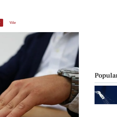
r
Više
Popula