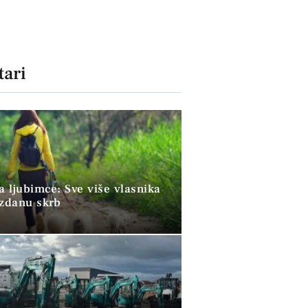
ari
a ljubimce: Sve više vlasnika
uzdanu skrb