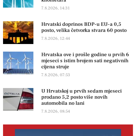
kilometara
7.8.2026, 14:31
Hrvatski doprinos BDP-u EU-a 0,5
posto, velika četvorka stvara 60 posto
7.8.2026, 12:44
Hrvatska ove i prošle godine u prvih 6
mjeseci s istim brojem sati negativnih
cijena struje
7.8.2026, 07:53
U Hrvatskoj u prvih sedam mjeseci
prodano 5,2 posto više novih
automobila no lani
7.8.2026, 08:54