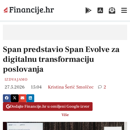
Span predstavio Span Evolve za
digitalnu transformaciju
poslovanja
IZDVAJAMO
27.5.2026
15:04
Kristina Šerić Smolčec
2
Dodajte Financije.hr u omiljeni Google izvor
Više