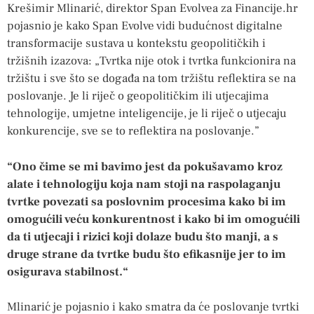
Krešimir Mlinarić, direktor Span Evolvea za Financije.hr
pojasnio je kako Span Evolve vidi budućnost digitalne
transformacije sustava u kontekstu geopolitičkih i
tržišnih izazova: „Tvrtka nije otok i tvrtka funkcionira na
tržištu i sve što se događa na tom tržištu reflektira se na
poslovanje. Je li riječ o geopolitičkim ili utjecajima
tehnologije, umjetne inteligencije, je li riječ o utjecaju
konkurencije, sve se to reflektira na poslovanje.”
“Ono čime se mi bavimo jest da pokušavamo kroz
alate i tehnologiju koja nam stoji na raspolaganju
tvrtke povezati sa poslovnim procesima kako bi im
omogućili veću konkurentnost i kako bi im omogućili
da ti utjecaji i rizici koji dolaze budu što manji, a s
druge strane da tvrtke budu što efikasnije jer to im
osigurava stabilnost.“
Mlinarić je pojasnio i kako smatra da će poslovanje tvrtki