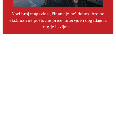
Novi broj magazina „Financije.hr” donosi brojne
ekskluzivne poslovne priče, intervjue i događaje iz
regije i svijeta…