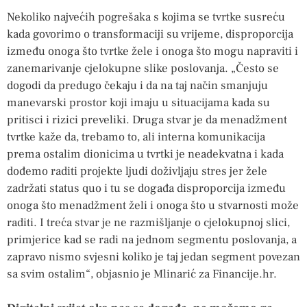
Nekoliko najvećih pogrešaka s kojima se tvrtke susreću
kada govorimo o transformaciji su vrijeme, disproporcija
između onoga što tvrtke žele i onoga što mogu napraviti i
zanemarivanje cjelokupne slike poslovanja. „Često se
dogodi da predugo čekaju i da na taj način smanjuju
manevarski prostor koji imaju u situacijama kada su
pritisci i rizici preveliki. Druga stvar je da menadžment
tvrtke kaže da, trebamo to, ali interna komunikacija
prema ostalim dionicima u tvrtki je neadekvatna i kada
dođemo raditi projekte ljudi doživljaju stres jer žele
zadržati status quo i tu se događa disproporcija između
onoga što menadžment želi i onoga što u stvarnosti može
raditi. I treća stvar je ne razmišljanje o cjelokupnoj slici,
primjerice kad se radi na jednom segmentu poslovanja, a
zapravo nismo svjesni koliko je taj jedan segment povezan
sa svim ostalim“, objasnio je Mlinarić za Financije.hr.