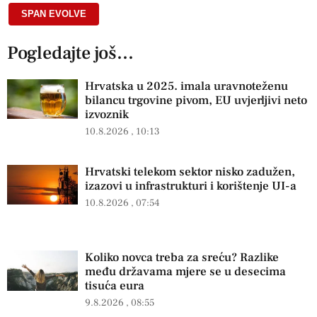
SPAN EVOLVE
Pogledajte još...
Hrvatska u 2025. imala uravnoteženu
bilancu trgovine pivom, EU uvjerljivi neto
izvoznik
10.8.2026
10:13
Hrvatski telekom sektor nisko zadužen,
izazovi u infrastrukturi i korištenje UI-a
10.8.2026
07:54
Koliko novca treba za sreću? Razlike
među državama mjere se u desecima
tisuća eura
9.8.2026
08:55