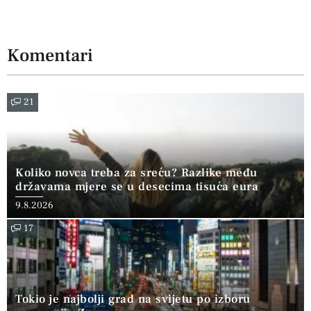
Komentari
21
Koliko novca treba za sreću? Razlike među
državama mjere se u desecima tisuća eura
9.8.2026
17
Tokio je najbolji grad na svijetu po izboru