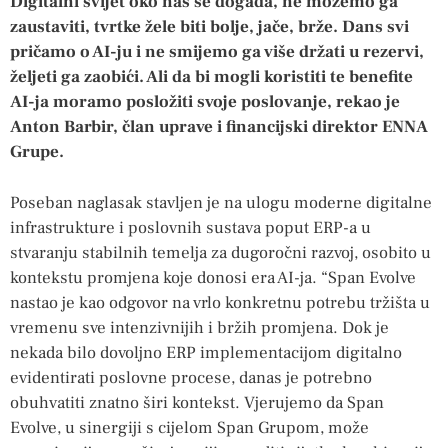
Digitalni svijet oko nas se događa, ne možemo ga
zaustaviti, tvrtke žele biti bolje, jače, brže. Dans svi
pričamo o AI-ju i ne smijemo ga više držati u rezervi,
željeti ga zaobići. Ali da bi mogli koristiti te benefite
AI-ja moramo posložiti svoje poslovanje, rekao je
Anton Barbir, član uprave i financijski direktor ENNA
Grupe.
Poseban naglasak stavljen je na ulogu moderne digitalne
infrastrukture i poslovnih sustava poput ERP-a u
stvaranju stabilnih temelja za dugoročni razvoj, osobito u
kontekstu promjena koje donosi era AI-ja. “Span Evolve
nastao je kao odgovor na vrlo konkretnu potrebu tržišta u
vremenu sve intenzivnijih i bržih promjena. Dok je
nekada bilo dovoljno ERP implementacijom digitalno
evidentirati poslovne procese, danas je potrebno
obuhvatiti znatno širi kontekst. Vjerujemo da Span
Evolve, u sinergiji s cijelom Span Grupom, može