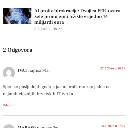
AI protiv birokracije: Dvojica FER-ovaca
žele promijeniti tržište vrijedno 14
milijardi eura
8.8.2026
08:25
2 Odgovora
27.5.2026 u 20:59
IVA1
napisao/la:
Span se posljednjih godina jasno profilirao kao jedna od
najambicioznijih hrvatskih IT tvrtka
Odgovori
28.5.2026 u 07:19
MARA89
napisao/la: