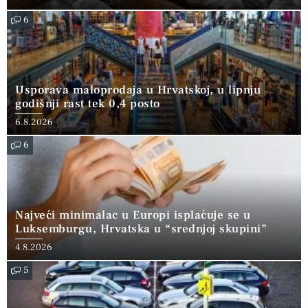
6
Usporava maloprodaja u Hrvatskoj, u lipnju
godišnji rast tek 0,4 posto
6.8.2026
6
Najveći minimalac u Europi isplaćuje se u
Luksemburgu, Hrvatska u “srednjoj skupini”
4.8.2026
5