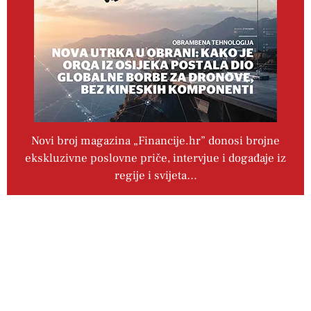
Novi broj magazina „Financije.hr” donosi brojne
ekskluzivne poslovne priče, intervjue i događaje iz
regije i svijeta…