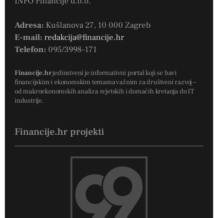
INFO Financije d.o.o.
Adresa:
Kušlanova 27, 10 000 Zagreb
E-mail:
redakcija@financije.hr
Telefon:
095/3998-171
Financije.hr
jedinstveni je informativni portal koji se bavi
financijskim i ekonomskim temama važnim za društveni razvoj –
od makroekonomskih analiza svjetskih i domaćih kretanja do IT
industrije.
Financije.hr projekti