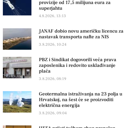
provizije od 17,5 milijuna eura za
superjahtu
4.8.2026, 13:13
JANAF dobio novu američku licencu za
nastavak transporta nafte za NIS
3.8.2026, 10:24
PBZ i Sindikat dogovorili veća prava
zaposlenika i redovito usklađivanje
plaća
3.8.2026, 08:19
Geotermalna istraživanja na 23 polja u
Hrvatskoj, na šest će se proizvoditi
električna energija
3.8.2026, 09:04