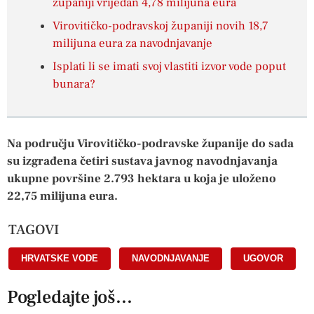
županiji vrijedan 4,78 milijuna eura
Virovitičko-podravskoj županiji novih 18,7
milijuna eura za navodnjavanje
Isplati li se imati svoj vlastiti izvor vode poput
bunara?
Na području Virovitičko-podravske županije do sada
su izgrađena četiri sustava javnog navodnjavanja
ukupne površine 2.793 hektara u koja je uloženo
22,75 milijuna eura.
TAGOVI
HRVATSKE VODE
,
NAVODNJAVANJE
,
UGOVOR
Pogledajte još...