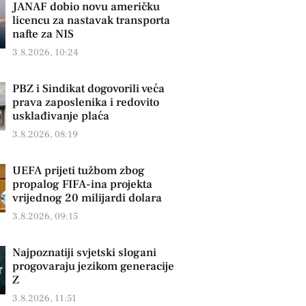
JANAF dobio novu američku
licencu za nastavak transporta
nafte za NIS
3.8.2026, 10:24
PBZ i Sindikat dogovorili veća
prava zaposlenika i redovito
usklađivanje plaća
3.8.2026, 08:19
UEFA prijeti tužbom zbog
propalog FIFA-ina projekta
vrijednog 20 milijardi dolara
3.8.2026, 09:15
Najpoznatiji svjetski slogani
progovaraju jezikom generacije
Z
3.8.2026, 11:51