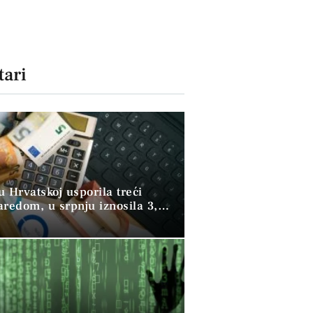
ari
 u Hrvatskoj usporila treći
aredom, u srpnju iznosila 3,9