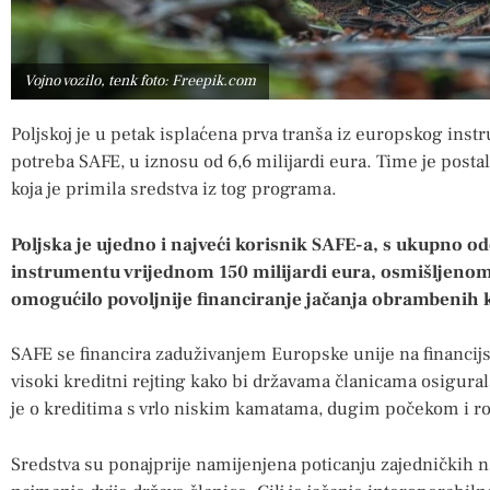
Vojno vozilo, tenk foto: Freepik.com
Poljskoj je u petak isplaćena prva tranša iz europskog ins
potreba SAFE, u iznosu od 6,6 milijardi eura. Time je posta
koja je primila sredstva iz tog programa.
Poljska je ujedno i najveći korisnik SAFE-a, s ukupno odo
instrumentu vrijednom 150 milijardi eura, osmišljeno
omogućilo povoljnije financiranje jačanja obrambenih k
SAFE se financira zaduživanjem Europske unije na financijs
visoki kreditni rejting kako bi državama članicama osigura
je o kreditima s vrlo niskim kamatama, dugim počekom i ro
Sredstva su ponajprije namijenjena poticanju zajednički