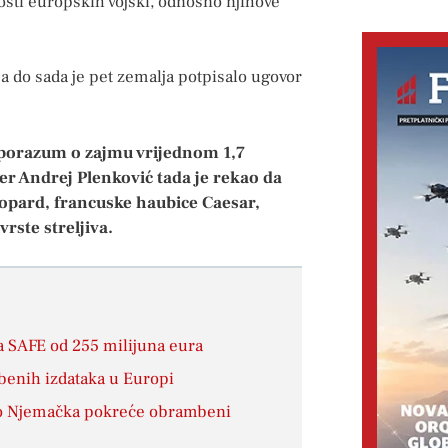
nosti europskih vojski, odnosno njihove
, a do sada je pet zemalja potpisalo ugovor
sporazum o zajmu vrijednom 1,7
er Andrej Plenković tada je rekao da
eopard, francuske haubice Caesar,
vrste streljiva.
 SAFE od 255 milijuna eura
mbenih izdataka u Europi
ako Njemačka pokreće obrambeni