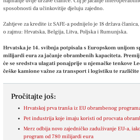
najmanje dvije države članice. Cilj je jačanje interoperabil
sposobnosti da učinkovitije djeluju zajedno.
Zahtjeve za kredite iz SAFE-a podnijelo je 18 država članica
o zajmu: Hrvatska, Belgija, Litva, Poljska i Rumunjska.
Hrvatska je 14. svibnja potpisala s Europskom unijom 
milijardi eura za jačanje obrambenih kapaciteta. Premij
će se sredstva ulagati ponajprije u njemačke tenkove L
češke kamione važne za transport i logistiku te različite 
Pročitajte još:
Hrvatskoj prva tranša iz EU obrambenog programa
Pet industrija koje imaju koristi od procvata obra
Merz odbija novo zajedničko zaduživanje EU-a, i
program od 780 milijardi eura