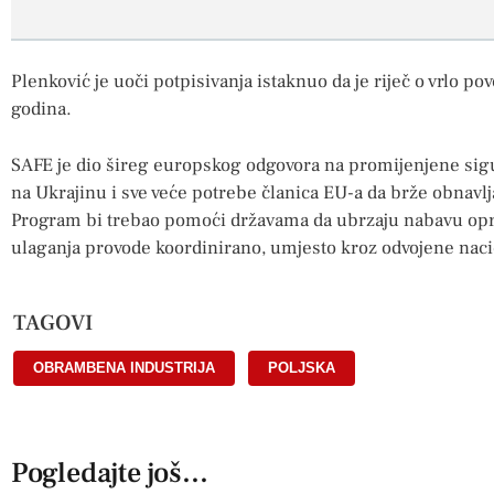
Plenković je uoči potpisivanja istaknuo da je riječ o vrlo p
godina.
SAFE je dio šireg europskog odgovora na promijenjene sig
na Ukrajinu i sve veće potrebe članica EU-a da brže obnavlj
Program bi trebao pomoći državama da ubrzaju nabavu opre
ulaganja provode koordinirano, umjesto kroz odvojene nac
TAGOVI
OBRAMBENA INDUSTRIJA
,
POLJSKA
Pogledajte još...