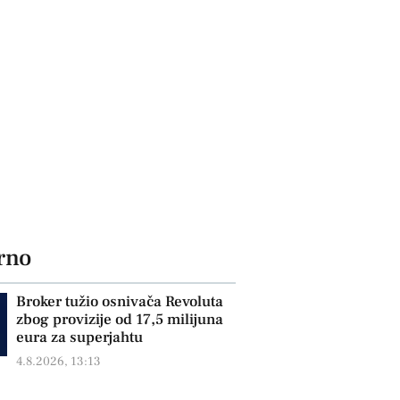
rno
Broker tužio osnivača Revoluta
zbog provizije od 17,5 milijuna
eura za superjahtu
4.8.2026, 13:13