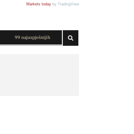
Markets today
by TradingView
99 najuspješnijih