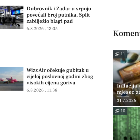
Dubrovnik i Zadar u srpnju
povećali broj putnika, Split
zabilježio blagi pad
6.8.2026
13:35
Koment
11
Wizz Air očekuje gubitak u
cijeloj poslovnoj godini zbog
visokih cijena goriva
Inflacija
6.8.2026
11:38
mjesec z
posto
31.7.2026
10