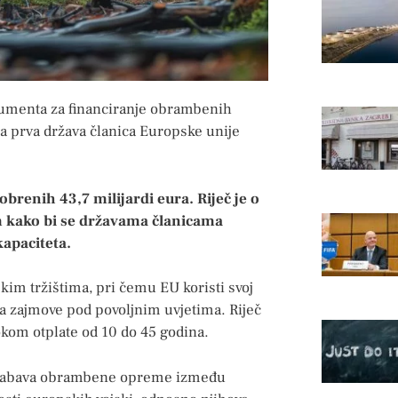
trumenta za financiranje obrambenih
la prva država članica Europske unije
brenih 43,7 milijardi eura. Riječ je o
m kako bi se državama članicama
apaciteta.
kim tržištima, pri čemu EU koristi svoj
la zajmove pod povoljnim uvjetima. Riječ
kom otplate od 10 do 45 godina.
h nabava obrambene opreme između