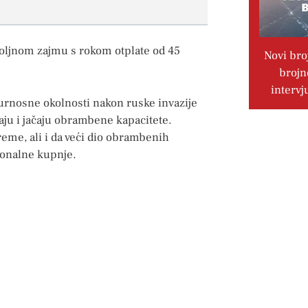
ovoljnom zajmu s rokom otplate od 45
Novi bro
brojn
intervj
urnosne okolnosti nakon ruske invazije
aju i jačaju obrambene kapacitete.
me, ali i da veći dio obrambenih
ionalne kupnje.