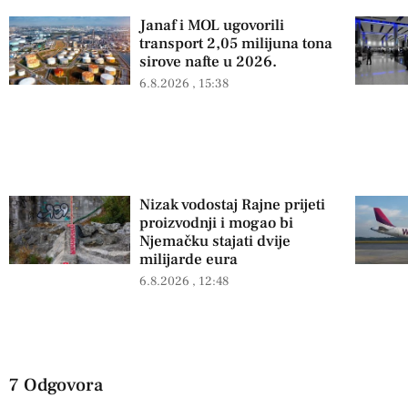
Janaf i MOL ugovorili
transport 2,05 milijuna tona
sirove nafte u 2026.
6.8.2026
15:38
Nizak vodostaj Rajne prijeti
proizvodnji i mogao bi
Njemačku stajati dvije
milijarde eura
6.8.2026
12:48
7 Odgovora