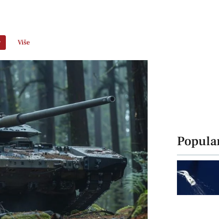
r
Više
Popula