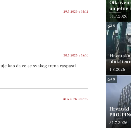
Otkriven
umjetne i
29.5.2026 u 14:12
31.7.2026
8
Hrvatska
30.5.2026 u 18:10
olakšica
luje kao da ce se svakog trena raspasti.
1.8.2026
8
31.5.2026 u 07:59
Hrvatski
PRO-PIN
31.7.2026