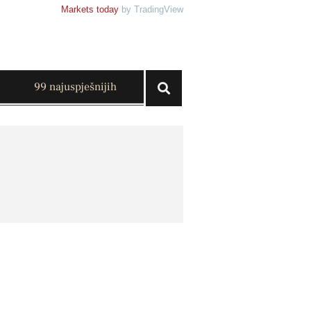
Markets today
by TradingView
99 najuspješnijih