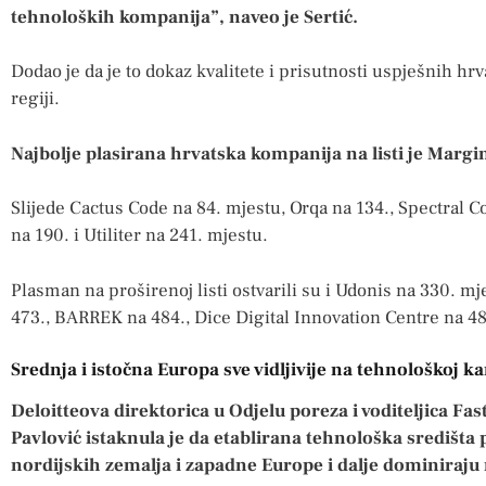
tehnoloških kompanija”, naveo je Sertić.
Dodao je da je to dokaz kvalitete i prisutnosti uspješnih hr
regiji.
Najbolje plasirana hrvatska kompanija na listi je Margin
Slijede Cactus Code na 84. mjestu, Orqa na 134., Spectral C
na 190. i Utiliter na 241. mjestu.
Plasman na proširenoj listi ostvarili su i Udonis na 330. m
473., BARREK na 484., Dice Digital Innovation Centre na 48
Srednja i istočna Europa sve vidljivije na tehnološkoj ka
Deloitteova direktorica u Odjelu poreza i voditeljica F
Pavlović istaknula je da etablirana tehnološka središta
nordijskih zemalja i zapadne Europe i dalje dominiraj