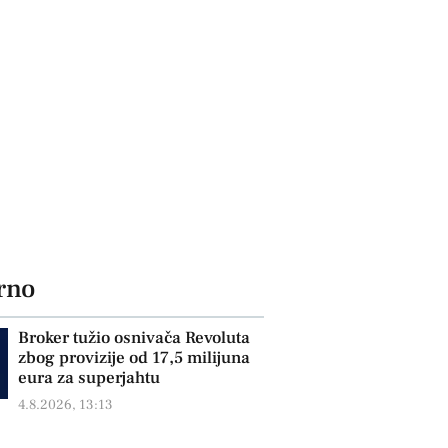
rno
Broker tužio osnivača Revoluta
zbog provizije od 17,5 milijuna
eura za superjahtu
4.8.2026, 13:13