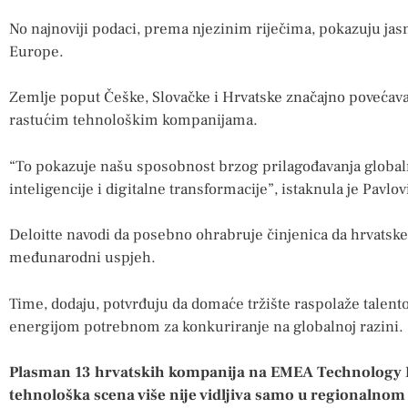
No najnoviji podaci, prema njezinim riječima, pokazuju jasno
Europe.
Zemlje poput Češke, Slovačke i Hrvatske značajno povećava
rastućim tehnološkim kompanijama.
“To pokazuje našu sposobnost brzog prilagođavanja glob
inteligencije i digitalne transformacije”, istaknula je Pavlov
Deloitte navodi da posebno ohrabruje činjenica da hrvatske
međunarodni uspjeh.
Time, dodaju, potvrđuju da domaće tržište raspolaže talen
energijom potrebnom za konkuriranje na globalnoj razini.
Plasman 13 hrvatskih kompanija na EMEA Technology 
tehnološka scena više nije vidljiva samo u regionalnom k