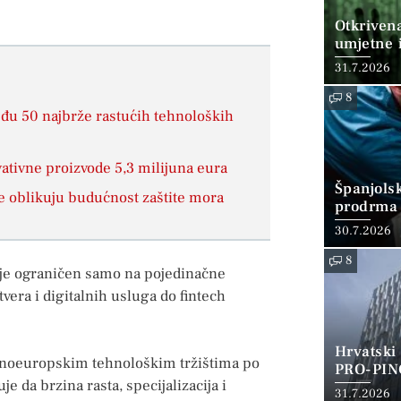
Otkriven
umjetne i
31.7.2026
8
među 50 najbrže rastućih tehnoloških
ativne proizvode 5,3 milijuna eura
Španjols
e oblikuju budućnost zaštite mora
prodrma 
30.7.2026
8
 nije ograničen samo na pojedinačne
tvera i digitalnih usluga do fintech
Hrvatski
adnoeuropskim tehnološkim tržištima po
PRO-PIN
e da brzina rasta, specijalizacija i
31.7.2026