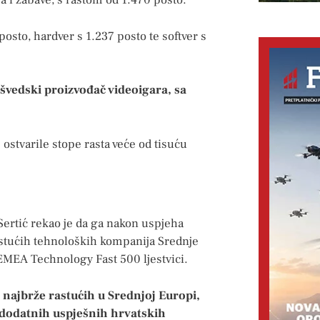
ga i zabave, s rastom od 1.470 posto.
osto, hardver s 1.237 posto te softver s
 švedski proizvođač videoigara, sa
ostvarile stope rasta veće od tisuću
Sertić rekao je da ga nakon uspjeha
astućih tehnoloških kompanija Srednje
 EMEA Technology Fast 500 ljestvici.
 najbrže rastućih u Srednjoj Europi,
t dodatnih uspješnih hrvatskih