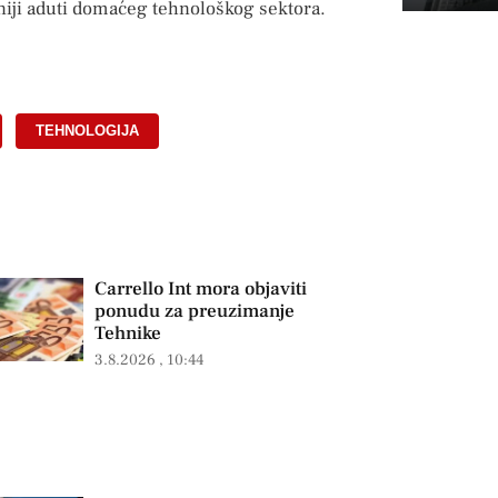
niji aduti domaćeg tehnološkog sektora.
,
TEHNOLOGIJA
Carrello Int mora objaviti
ponudu za preuzimanje
Tehnike
3.8.2026
10:44