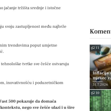
 jačanje tržišta srednje i istočne
ju svoju zastupljenost među najbrže
Koment
alnim trendovima poput umjetne
11
ić.
 tehnološke tvrtke sve češće ostvaruju
Inflacija
mjesec z
tom, inovativnošću i poduzetničkom
posto
31.7.2026
10
Fast 500 pokazuje da domaća
ontekstu, nego sve češće ulazi i u šire