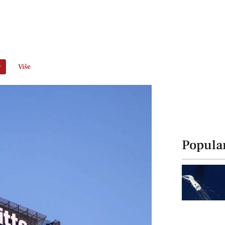
r
Više
Popula