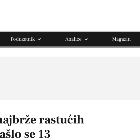
Poduzetnik
Analize
Magazin
 najbrže rastućih
šlo se 13