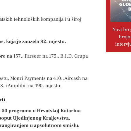
vatskih tehnoloških kompanija i u široj
Novi bro
brojn
s, koja je zauzela 82. mjesto.
intervj
ore na 157., Farseer na 175., B.I.D. Grupa
jestu, Monri Payments na 410., Aircash na
8. i Amplibit na 490. mjestu.
rti
ast 50 programa u Hrvatskoj Katarina
 poput Ujedinjenog Kraljevstva,
u rangiranjem u apsolutnom smislu.