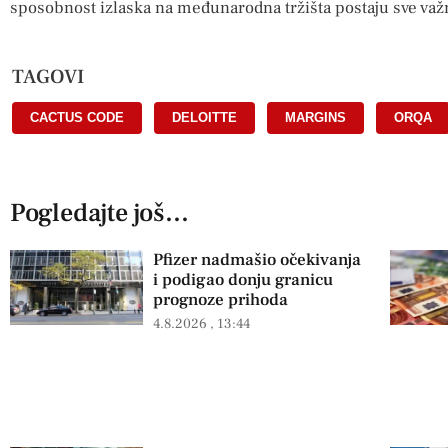
sposobnost izlaska na međunarodna tržišta postaju sve važ
TAGOVI
CACTUS CODE
,
DELOITTE
,
MARGINS
,
ORQA
Pogledajte još...
Pfizer nadmašio očekivanja
i podigao donju granicu
prognoze prihoda
4.8.2026
13:44