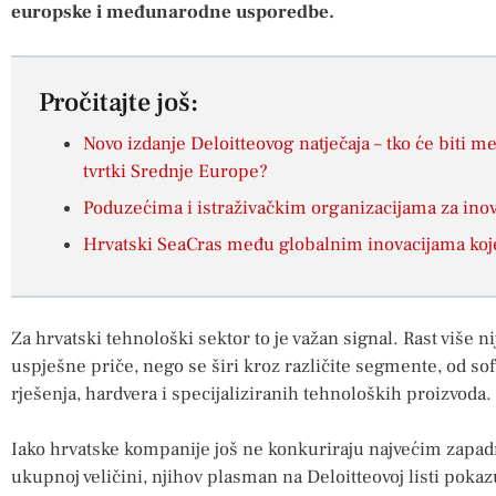
europske i međunarodne usporedbe.
Pročitajte još:
Novo izdanje Deloitteovog natječaja – tko će biti 
tvrtki Srednje Europe?
Poduzećima i istraživačkim organizacijama za inov
Hrvatski SeaCras među globalnim inovacijama koj
Za hrvatski tehnološki sektor to je važan signal. Rast više
uspješne priče, nego se širi kroz različite segmente, od sof
rješenja, hardvera i specijaliziranih tehnoloških proizvoda.
Iako hrvatske kompanije još ne konkuriraju najvećim zap
ukupnoj veličini, njihov plasman na Deloitteovoj listi pokazuj