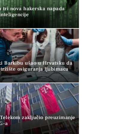
a tri nova hakerska napada
nteligencije
ki Barkibu ušao u Hrvatsku da
tržište osiguranja ljubimaca
 Telekom zaključio preuzimanje
G-a