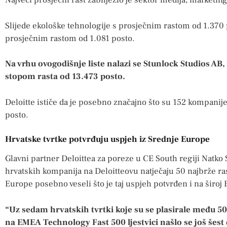
Najveći prosječni rast zabilježio je sektor medija, marketin
Slijede ekološke tehnologije s prosječnim rastom od 1.370 p
prosječnim rastom od 1.081 posto.
Na vrhu ovogodišnje liste nalazi se Stunlock Studios AB,
stopom rasta od 13.473 posto.
Deloitte ističe da je posebno značajno što su 152 kompanije 
posto.
Hrvatske tvrtke potvrđuju uspjeh iz Srednje Europe
Glavni partner Deloittea za poreze u CE South regiji Natko 
hrvatskih kompanija na Deloitteovu natječaju 50 najbrže r
Europe posebno veseli što je taj uspjeh potvrđen i na široj
“Uz sedam hrvatskih tvrtki koje su se plasirale među 50
na EMEA Technology Fast 500 ljestvici našlo se još šes