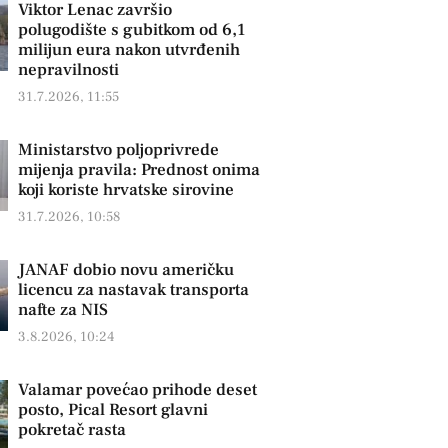
Viktor Lenac završio
polugodište s gubitkom od 6,1
milijun eura nakon utvrđenih
nepravilnosti
31.7.2026, 11:55
Ministarstvo poljoprivrede
mijenja pravila: Prednost onima
koji koriste hrvatske sirovine
31.7.2026, 10:58
JANAF dobio novu američku
licencu za nastavak transporta
nafte za NIS
3.8.2026, 10:24
Valamar povećao prihode deset
posto, Pical Resort glavni
pokretač rasta