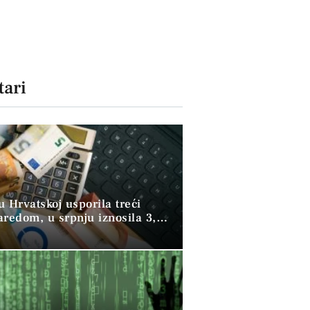
ari
 u Hrvatskoj usporila treći
aredom, u srpnju iznosila 3,9