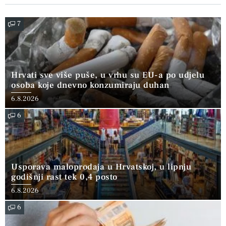
7
Hrvati sve više puše, u vrhu su EU-a po udjelu
osoba koje dnevno konzumiraju duhan
6.8.2026
6
Usporava maloprodaja u Hrvatskoj, u lipnju
godišnji rast tek 0,4 posto
6.8.2026
6