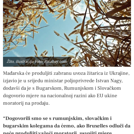
Žito, ilustracija Foto: Pixabay.com
Mađarska će produljiti zabranu uvoza žitarica iz Ukrajine,
izjavio je u srijedu ministar poljoprivrede Istvan Nagy,
dodavši da je s Bugarskom, Rumunjskom i Slovačkom
dogovorio mjere na nacionalnoj razini ako EU ukine
moratorij na prodaju.
“Dogovorili smo se s rumunjskim, slovačkim i
bugarskim kolegama da ćemo, ako Bruxelles odluči da
neće produljiti važeći moratorij, usvojiti mjere