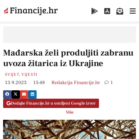
Mađarska želi produljiti zabranu
uvoza žitarica iz Ukrajine
SVIJET
,
VIJESTI
13.9.2023
15:48
Redakcija Financije.hr
1
Dodajte Financije.hr u omiljeni Google izvor
Više