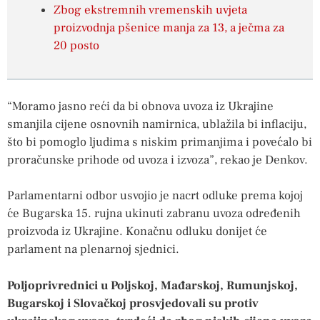
Zbog ekstremnih vremenskih uvjeta
proizvodnja pšenice manja za 13, a ječma za
20 posto
“Moramo jasno reći da bi obnova uvoza iz Ukrajine
smanjila cijene osnovnih namirnica, ublažila bi inflaciju,
što bi pomoglo ljudima s niskim primanjima i povećalo bi
proračunske prihode od uvoza i izvoza”, rekao je Denkov.
Parlamentarni odbor usvojio je nacrt odluke prema kojoj
će Bugarska 15. rujna ukinuti zabranu uvoza određenih
proizvoda iz Ukrajine. Konačnu odluku donijet će
parlament na plenarnoj sjednici.
Poljoprivrednici u Poljskoj, Mađarskoj, Rumunjskoj,
Bugarskoj i Slovačkoj prosvjedovali su protiv