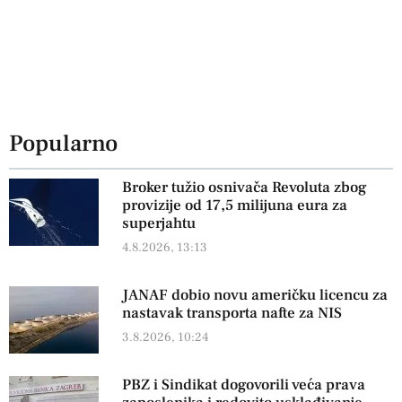
Popularno
Broker tužio osnivača Revoluta zbog
provizije od 17,5 milijuna eura za
superjahtu
4.8.2026, 13:13
JANAF dobio novu američku licencu za
nastavak transporta nafte za NIS
3.8.2026, 10:24
PBZ i Sindikat dogovorili veća prava