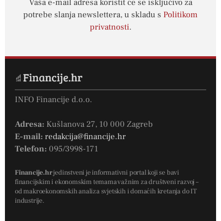
Vaša e-mail adresa koristit će se isključivo za
potrebe slanja newslettera, u skladu s
Politikom
privatnosti
.
INFO Financije d.o.o.
Adresa:
Kušlanova 27, 10 000 Zagreb
E-mail:
redakcija@financije.hr
Telefon:
095/3998-171
Financije.hr
jedinstveni je informativni portal koji se bavi
financijskim i ekonomskim temama važnim za društveni razvoj –
od makroekonomskih analiza svjetskih i domaćih kretanja do IT
industrije.