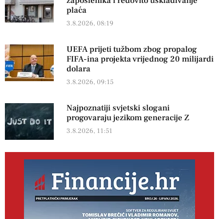
zaposlenika i redovito usklađivanje
plaća
3.8.2026, 08:19
UEFA prijeti tužbom zbog propalog
FIFA-ina projekta vrijednog 20 milijardi
dolara
3.8.2026, 09:15
Najpoznatiji svjetski slogani
progovaraju jezikom generacije Z
3.8.2026, 11:51