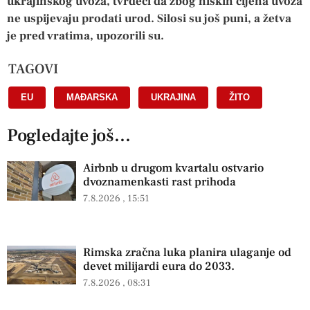
ukrajinskog uvoza, tvrdeći da zbog niskih cijena uvoza
ne uspijevaju prodati urod. Silosi su još puni, a žetva
je pred vratima, upozorili su.
TAGOVI
EU
,
MAĐARSKA
,
UKRAJINA
,
ŽITO
Pogledajte još...
Airbnb u drugom kvartalu ostvario
dvoznamenkasti rast prihoda
7.8.2026
15:51
Rimska zračna luka planira ulaganje od
devet milijardi eura do 2033.
7.8.2026
08:31