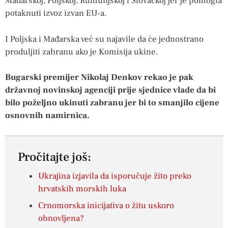
Mađarskoj, Poljskoj, Rumunjskoj i Slovačkoj jer je pomogla
potaknuti izvoz izvan EU-a.
I Poljska i Mađarska već su najavile da će jednostrano
produljiti zabranu ako je Komisija ukine.
Bugarski premijer Nikolaj Denkov rekao je pak
državnoj novinskoj agenciji prije sjednice vlade da bi
bilo poželjno ukinuti zabranu jer bi to smanjilo cijene
osnovnih namirnica.
Pročitajte još:
Ukrajina izjavila da isporučuje žito preko
hrvatskih morskih luka
Crnomorska inicijativa o žitu uskoro
obnovljena?