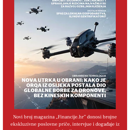
Novi broj magazina „Financije.hr” donosi brojne
ekskluzivne poslovne priče, intervjue i događaje iz