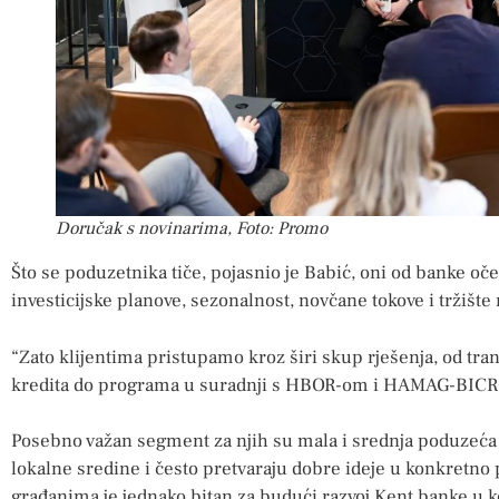
Doručak s novinarima, Foto: Promo
Što se poduzetnika tiče, pojasnio je Babić, oni od banke o
investicijske planove, sezonalnost, novčane tokove i tržište
“Zato klijentima pristupamo kroz širi skup rješenja, od tra
kredita do programa u suradnji s HBOR-om i HAMAG-BICRO
Posebno važan segment za njih su mala i srednja poduzeća k
lokalne sredine i često pretvaraju dobre ideje u konkretno 
građanima je jednako bitan za budući razvoj Kent banke u ko