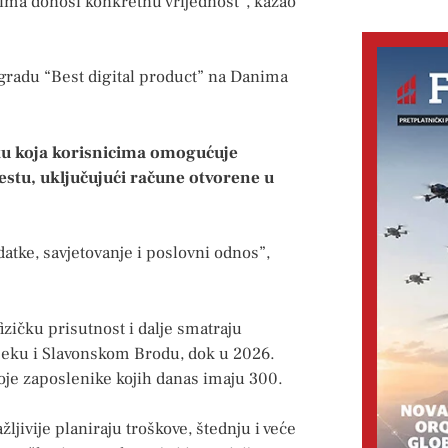
tima donosi konkretnu vrijednost”, kazao
nagradu “Best digital product” na Danima
štu koja korisnicima omogućuje
stu, uključujući račune otvorene u
datke, savjetovanje i poslovni odnos”,
zičku prisutnost i dalje smatraju
jeku i Slavonskom Brodu, dok u 2026.
voje zaposlenike kojih danas imaju 300.
jivije planiraju troškove, štednju i veće