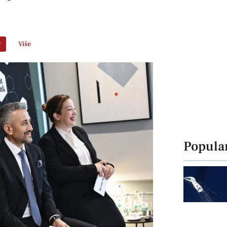
r
Više
Popula