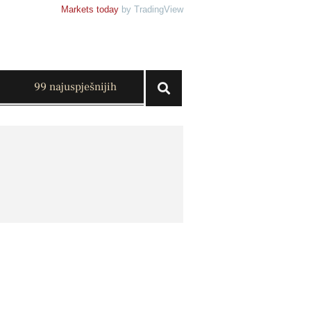
Markets today
by TradingView
99 najuspješnijih