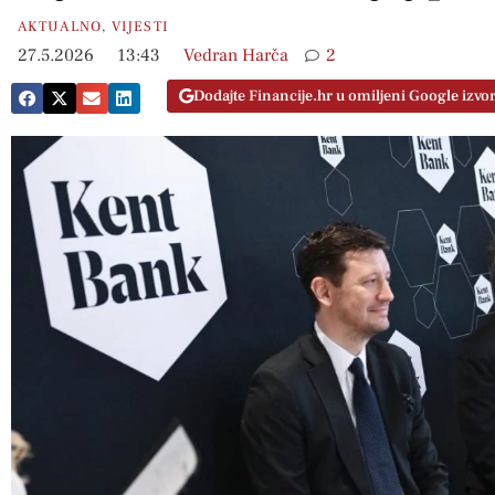
AKTUALNO
,
VIJESTI
27.5.2026
13:43
Vedran Harča
2
Dodajte Financije.hr u omiljeni Google izvo