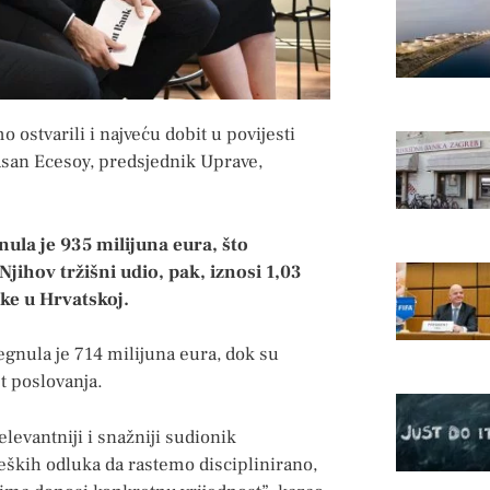
 ostvarili i najveću dobit u povijesti
Hasan Ecesoy, predsjednik Uprave,
nula je 935 milijuna eura, što
jihov tržišni udio, pak, iznosi 1,03
nke u Hrvatskoj.
egnula je 714 milijuna eura, dok su
st poslovanja.
levantniji i snažniji sudionik
teških odluka da rastemo disciplinirano,