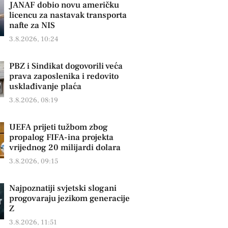
JANAF dobio novu američku
licencu za nastavak transporta
nafte za NIS
3.8.2026, 10:24
PBZ i Sindikat dogovorili veća
prava zaposlenika i redovito
usklađivanje plaća
3.8.2026, 08:19
UEFA prijeti tužbom zbog
propalog FIFA-ina projekta
vrijednog 20 milijardi dolara
3.8.2026, 09:15
Najpoznatiji svjetski slogani
progovaraju jezikom generacije
Z
3.8.2026, 11:51