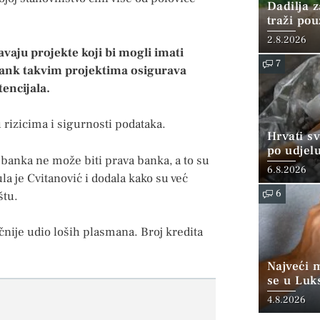
Dadilja z
traži po
2.8.2026
vaju projekte koji bi mogli imati
7
tBank takvim projektima osigurava
encijala.
 rizicima i sigurnosti podataka.
Hrvati s
po udjel
a banka ne može biti prava banka, a to su
konzumi
6.8.2026
ula je Cvitanović i dodala kako su već
6
štu.
točnije udio loših plasmana. Broj kredita
Najveći 
se u Luk
“srednjoj
4.8.2026