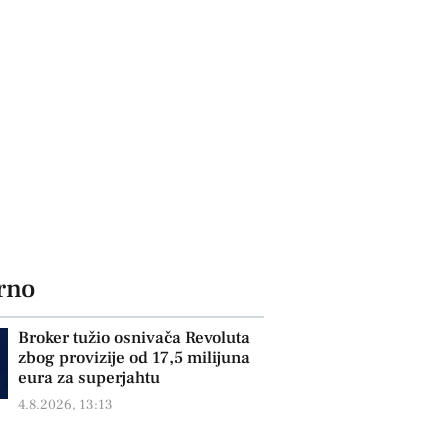
rno
Broker tužio osnivača Revoluta
zbog provizije od 17,5 milijuna
eura za superjahtu
4.8.2026, 13:13