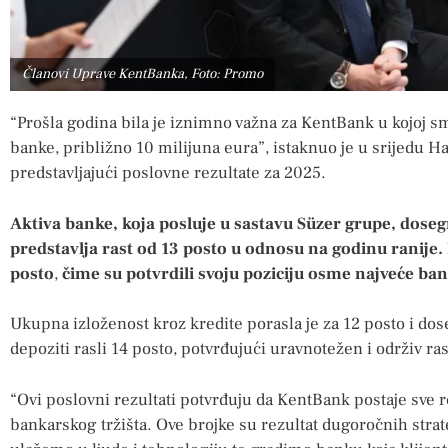
Članovi Uprave KentBanka, Foto: Promo
“Prošla godina bila je iznimno važna za KentBank u kojoj smo
banke, približno 10 milijuna eura”, istaknuo je u srijedu 
predstavljajući poslovne rezultate za 2025.
Aktiva banke, koja posluje u sastavu Süzer grupe, doseg
predstavlja rast od 13 posto u odnosu na godinu ranije. N
posto
,
čime
su potvrdili svoju poziciju osme najveće ba
Ukupna izloženost kroz kredite porasla je za 12 posto i dos
depoziti rasli 14 posto, potvrđujući uravnotežen i održiv ra
“Ovi poslovni rezultati potvrđuju da KentBank postaje sve re
bankarskog tržišta. Ove brojke su rezultat dugoročnih stra