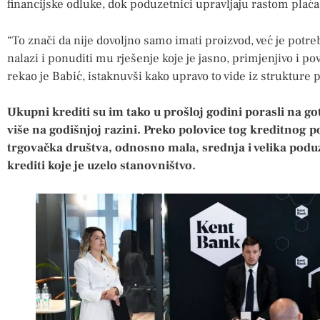
financijske odluke, dok poduzetnici upravljaju rastom plaća
“To znači da nije dovoljno samo imati proizvod, već je potr
nalazi i ponuditi mu rješenje koje je jasno, primjenjivo i p
rekao je Babić, istaknuvši kako upravo to vide iz strukture
Ukupni krediti su im tako u prošloj godini porasli na got
više na godišnjoj razini. Preko polovice tog kreditnog p
trgovačka društva, odnosno mala, srednja i velika poduz
krediti koje je uzelo stanovništvo.