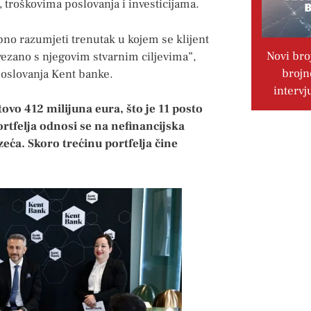
, troškovima poslovanja i investicijama.
ebno razumjeti trenutak u kojem se klijent
Novi bro
ovezano s njegovim stvarnim ciljevima”,
brojn
 poslovanja Kent banke.
intervj
ovo 412 milijuna eura, što je 11 posto
ortfelja odnosi se na nefinancijska
eća. Skoro trećinu portfelja čine