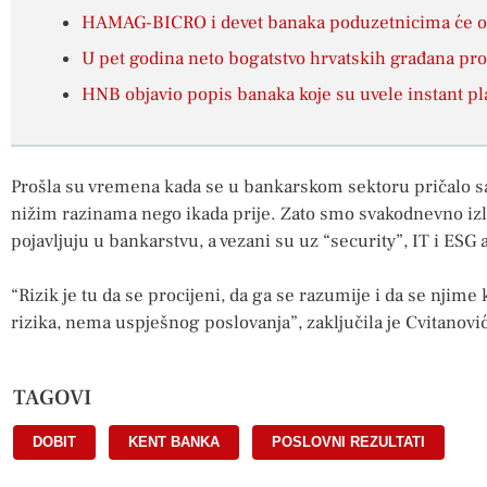
HAMAG-BICRO i devet banaka poduzetnicima će ola
U pet godina neto bogatstvo hrvatskih građana pro
HNB objavio popis banaka koje su uvele instant pl
Prošla su vremena kada se u bankarskom sektoru pričalo sa
nižim razinama nego ikada prije. Zato smo svakodnevno izlo
pojavljuju u bankarstvu, a vezani su uz “security”, IT i ESG 
“Rizik je tu da se procijeni, da ga se razumije i da se njim
rizika, nema uspješnog poslovanja”, zaključila je Cvitanović
TAGOVI
DOBIT
,
KENT BANKA
,
POSLOVNI REZULTATI