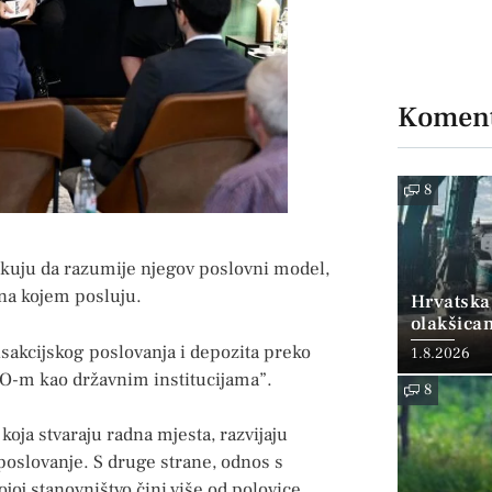
Koment
8
čekuju da razumije njegov poslovni model,
 na kojem posluju.
Hrvatska
olakšica
nsakcijskog poslovanja i depozita preko
1.8.2026
-m kao državnim institucijama”.
8
oja stvaraju radna mjesta, razvijaju
poslovanje. S druge strane, odnos s
joj stanovništvo čini više od polovice