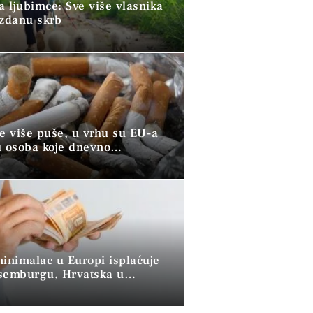
a ljubimce: Sve više vlasnika
uzdanu skrb
ve više puše, u vrhu su EU-a
u osoba koje dnevno
raju duhan
minimalac u Europi isplaćuje
semburgu, Hrvatska u
 skupini”