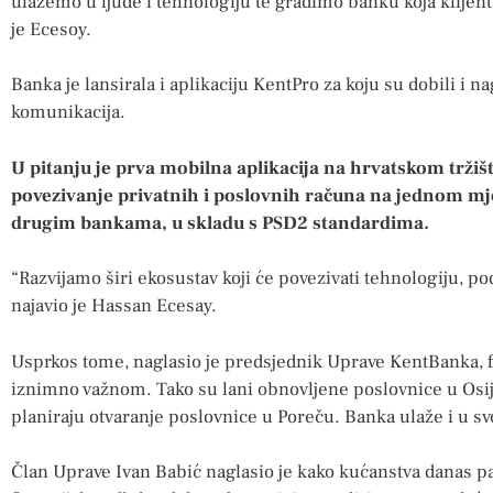
ulažemo u ljude i tehnologiju te gradimo banku koja klijen
je Ecesoy.
Banka je lansirala i aplikaciju KentPro za koju su dobili i 
komunikacija.
U pitanju je prva mobilna aplikacija na hrvatskom trži
povezivanje privatnih i poslovnih računa na jednom mje
drugim bankama, u skladu s PSD2 standardima.
“Razvijamo širi ekosustav koji će povezivati tehnologiju, po
najavio je Hassan Ecesay.
Usprkos tome, naglasio je predsjednik Uprave KentBanka, fi
iznimno važnom. Tako su lani obnovljene poslovnice u Osi
planiraju otvaranje poslovnice u Poreču. Banka ulaže i u s
Član Uprave Ivan Babić naglasio je kako kućanstva danas pažl