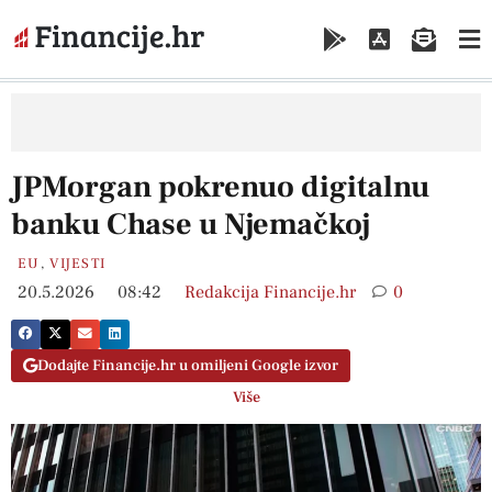
JPMorgan pokrenuo digitalnu
banku Chase u Njemačkoj
EU
,
VIJESTI
20.5.2026
08:42
Redakcija Financije.hr
0
Dodajte Financije.hr u omiljeni Google izvor
Više