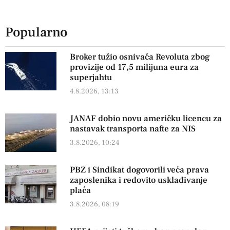
Popularno
Broker tužio osnivača Revoluta zbog
provizije od 17,5 milijuna eura za
superjahtu
4.8.2026, 13:13
JANAF dobio novu američku licencu za
nastavak transporta nafte za NIS
3.8.2026, 10:24
PBZ i Sindikat dogovorili veća prava
zaposlenika i redovito usklađivanje
plaća
3.8.2026, 08:19