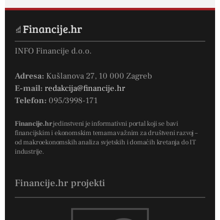
INFO Financije d.o.o.
Adresa:
Kušlanova 27, 10 000 Zagreb
E-mail:
redakcija@financije.hr
Telefon:
095/3998-171
Financije.hr
jedinstveni je informativni portal koji se bavi
financijskim i ekonomskim temama važnim za društveni razvoj –
od makroekonomskih analiza svjetskih i domaćih kretanja do IT
industrije.
Financije.hr projekti