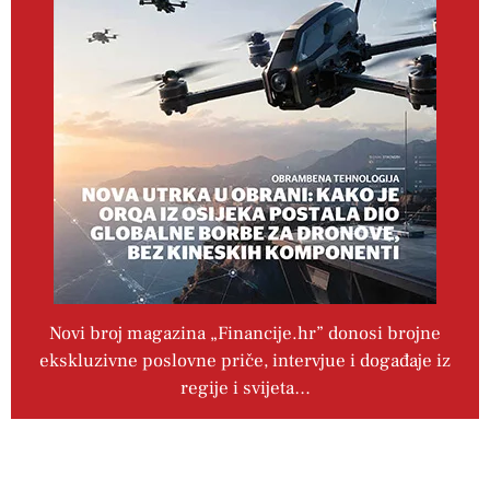
Novi broj magazina „Financije.hr” donosi brojne
ekskluzivne poslovne priče, intervjue i događaje iz
regije i svijeta…