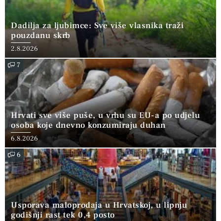
Dadilja za ljubimce: Sve više vlasnika traži
pouzdanu skrb
2.8.2026
7
Hrvati sve više puše, u vrhu su EU-a po udjelu
osoba koje dnevno konzumiraju duhan
6.8.2026
6
Usporava maloprodaja u Hrvatskoj, u lipnju
godišnji rast tek 0,4 posto