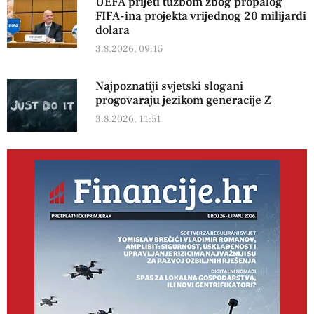
UEFA prijeti tužbom zbog propalog
FIFA-ina projekta vrijednog 20 milijardi
dolara
3.8.2026, 09:15
Najpoznatiji svjetski slogani
progovaraju jezikom generacije Z
3.8.2026, 11:51