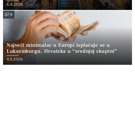
6.8.2026
6
Najveći minimalac u Europi isplaćuje se u
Luksemburgu, Hrvatska u “srednjoj skupini”
4.8.2026