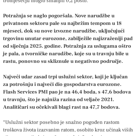
tromjesečju moglo smanjiti 0,2 posto.
Potražnja se naglo pogoršala. Nove narudžbe u
privatnom sektoru pale su najbržim tempom u 18
mjeseci, dok su nove izvozne narudžbe, uključujući
trgovinu unutar eurozone, zabilježile najizraženiji pad
od siječnja 2025. godine. Potražnja za uslugama oštro
je pala, a tvorničke narudžbe, koje su u travnju bile u
rastu, ponovno su skliznule u negativno područje.
Najveći udar zasad trpi uslužni sektor, koji je ključan
za potrošnju i najveći dio gospodarstva eurozone.
Flash Services PMI pao je na 46,4 boda, s 47,6 bodova
u travnju, što je najniža razina od veljače 2021.
Analitičari su očekivali blagi rast na 47,7 bodova.
“Uslužni sektor posebno je snažno pogođen rastom
troškova života izazvanim ratom, osobito kroz učinak viših