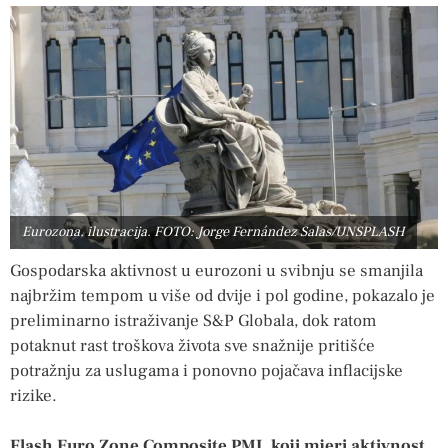
Eurozona, ilustracija. FOTO: Jorge Fernández Salas/UNSPLASH
Gospodarska aktivnost u eurozoni u svibnju se smanjila
najbržim tempom u više od dvije i pol godine, pokazalo je
preliminarno istraživanje S&P Globala, dok ratom
potaknut rast troškova života sve snažnije pritišće
potražnju za uslugama i ponovno pojačava inflacijske
rizike.
Flash Euro Zone Composite PMI, koji mjeri aktivnost