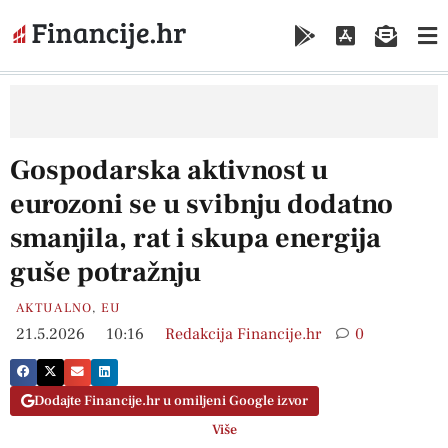
Gospodarska aktivnost u
eurozoni se u svibnju dodatno
smanjila, rat i skupa energija
guše potražnju
AKTUALNO
,
EU
21.5.2026
10:16
Redakcija Financije.hr
0
Dodajte Financije.hr u omiljeni Google izvor
Više