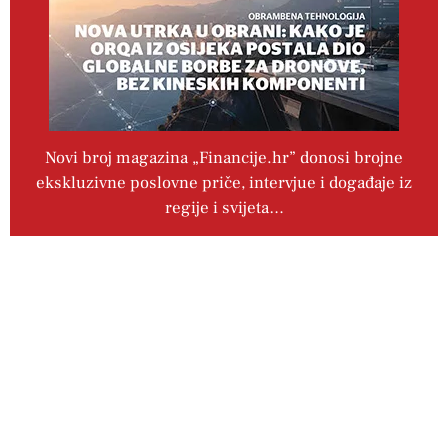
Novi broj magazina „Financije.hr” donosi brojne
ekskluzivne poslovne priče, intervjue i događaje iz
regije i svijeta…