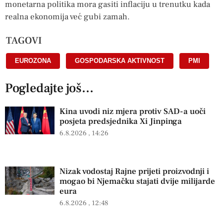
monetarna politika mora gasiti inflaciju u trenutku kada
realna ekonomija već gubi zamah.
TAGOVI
EUROZONA
,
GOSPODARSKA AKTIVNOST
,
PMI
Pogledajte još...
Kina uvodi niz mjera protiv SAD-a uoči
posjeta predsjednika Xi Jinpinga
6.8.2026
14:26
Nizak vodostaj Rajne prijeti proizvodnji i
mogao bi Njemačku stajati dvije milijarde
eura
6.8.2026
12:48