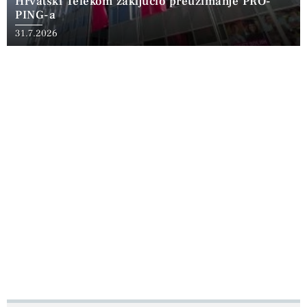
Hrvatski Telekom zaključio preuzimanje PRO-
PING-a
31.7.2026