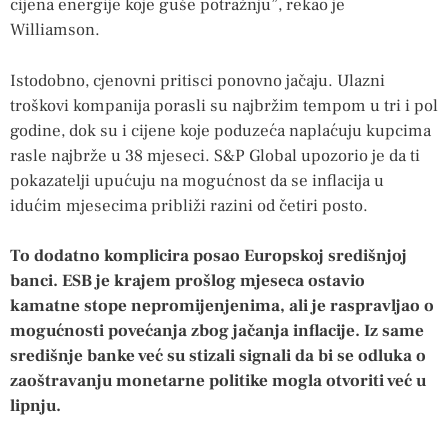
cijena energije koje guše potražnju”, rekao je
Williamson.
Istodobno, cjenovni pritisci ponovno jačaju. Ulazni
troškovi kompanija porasli su najbržim tempom u tri i pol
godine, dok su i cijene koje poduzeća naplaćuju kupcima
rasle najbrže u 38 mjeseci. S&P Global upozorio je da ti
pokazatelji upućuju na mogućnost da se inflacija u
idućim mjesecima približi razini od četiri posto.
To dodatno komplicira posao Europskoj središnjoj
banci. ESB je krajem prošlog mjeseca ostavio
kamatne stope nepromijenjenima, ali je raspravljao o
mogućnosti povećanja zbog jačanja inflacije. Iz same
središnje banke već su stizali signali da bi se odluka o
zaoštravanju monetarne politike mogla otvoriti već u
lipnju.