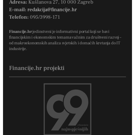
Adresa:
Kušlanova 27, 10 000 Zagreb
E-mail:
redakcija@financije.hr
Telefon:
095/3998-171
Financije.hr
jedinstveni je informativni portal koji se bavi
financijskim i ekonomskim temama važnim za društveni razvoj –
od makroekonomskih analiza svjetskih i domaćih kretanja do IT
industrije.
Financije.hr projekti