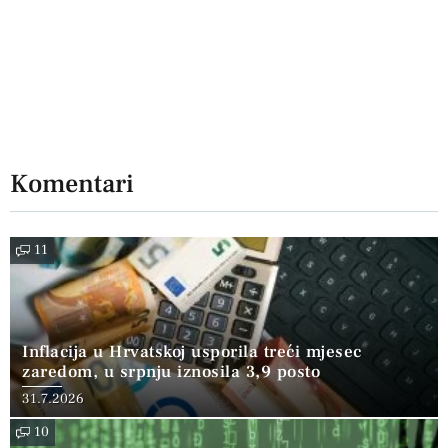
Komentari
11
Inflacija u Hrvatskoj usporila treći mjesec
zaredom, u srpnju iznosila 3,9 posto
31.7.2026
10