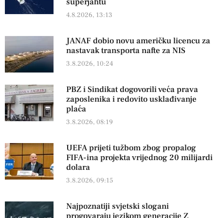
superjahtu
4.8.2026, 13:13
JANAF dobio novu američku licencu za
nastavak transporta nafte za NIS
3.8.2026, 10:24
PBZ i Sindikat dogovorili veća prava
zaposlenika i redovito usklađivanje
plaća
3.8.2026, 08:19
UEFA prijeti tužbom zbog propalog
FIFA-ina projekta vrijednog 20 milijardi
dolara
3.8.2026, 09:15
Najpoznatiji svjetski slogani
progovaraju jezikom generacije Z