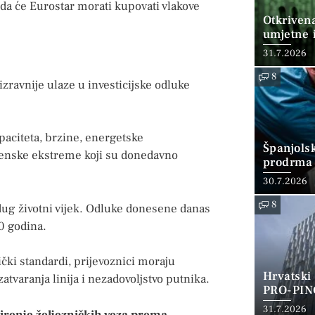
 da će Eurostar morati kupovati vlakove
Otkriven
umjetne i
31.7.2026
8
ravnije ulaze u investicijske odluke
paciteta, brzine, energetske
Španjols
menske ekstreme koji su donedavno
prodrma 
30.7.2026
8
 dug životni vijek. Odluke donesene danas
40 godina.
ički standardi, prijevoznici moraju
Hrvatski
zatvaranja linija i nezadovoljstvo putnika.
PRO-PIN
31.7.2026
irenje željezničkih veza prema