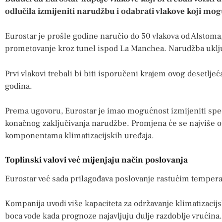
odlučila izmijeniti narudžbu i odabrati vlakove koji mog
Eurostar je prošle godine naručio do 50 vlakova od Alstoma, v
prometovanje kroz tunel ispod La Manchea. Narudžba uklju
Prvi vlakovi trebali bi biti isporučeni krajem ovog desetljeć
godina.
Prema ugovoru, Eurostar je imao mogućnost izmijeniti speci
konačnog zaključivanja narudžbe. Promjena će se najviše odn
komponentama klimatizacijskih uređaja.
Toplinski valovi već mijenjaju način poslovanja
Eurostar već sada prilagođava poslovanje rastućim temper
Kompanija uvodi više kapaciteta za održavanje klimatizacijs
boca vode kada prognoze najavljuju dulje razdoblje vrućina.