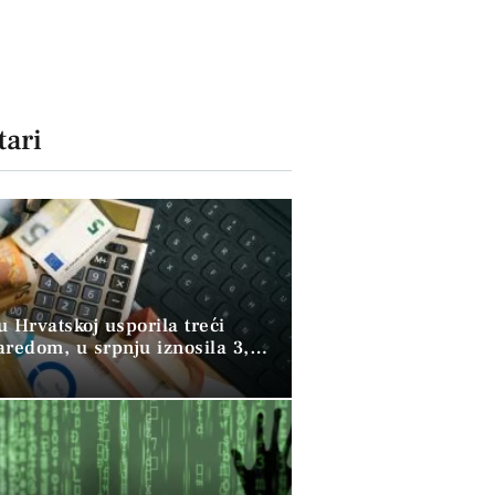
ari
 u Hrvatskoj usporila treći
aredom, u srpnju iznosila 3,9