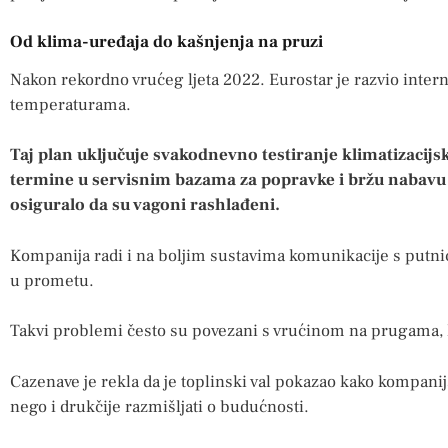
Od klima-uređaja do kašnjenja na pruzi
Nakon rekordno vrućeg ljeta 2022. Eurostar je razvio inter
temperaturama.
Taj plan uključuje svakodnevno testiranje klimatizacij
termine u servisnim bazama za popravke i bržu nabavu
osiguralo da su vagoni rashlađeni.
Kompanija radi i na boljim sustavima komunikacije s putni
u prometu.
Takvi problemi često su povezani s vrućinom na prugama, k
Cazenave je rekla da je toplinski val pokazao kako kompani
nego i drukčije razmišljati o budućnosti.