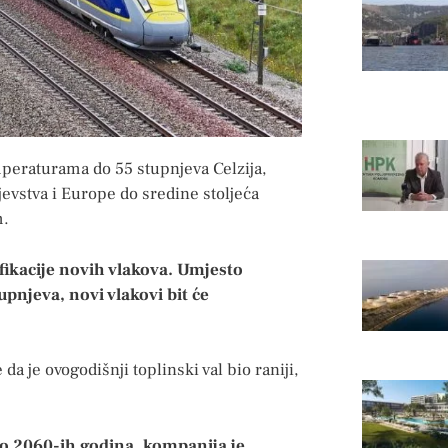
mperaturama do 55 stupnjeva Celzija,
evstva i Europe do sredine stoljeća
m.
fikacije novih vlakova. Umjesto
pnjeva, novi vlakovi bit će
a je ovogodišnji toplinski val bio raniji,
 do 2060-ih godina, kompanija je