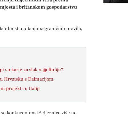
 mjesta i britanskom gospodarstvu
abilnost u pitanjima graničnih pravila,
 su karte za vlak najjeftinije?
lnu Hrvatsku s Dalmacijom
 projekt i u Italiji
se konkurentnost željeznice više ne