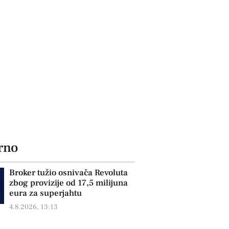
rno
Broker tužio osnivača Revoluta
zbog provizije od 17,5 milijuna
eura za superjahtu
4.8.2026, 13:13