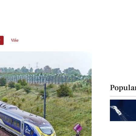
r
Više
Popula