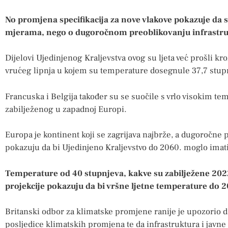
No promjena specifikacija za nove vlakove pokazuje da 
mjerama, nego o dugoročnom preoblikovanju infrastru
Dijelovi Ujedinjenog Kraljevstva ovog su ljeta već prošli kr
vrućeg lipnja u kojem su temperature dosegnule 37,7 stupn
Francuska i Belgija također su se suočile s vrlo visokim te
zabilježenog u zapadnoj Europi.
Europa je kontinent koji se zagrijava najbrže, a dugoročne 
pokazuju da bi Ujedinjeno Kraljevstvo do 2060. moglo imati z
Temperature od 40 stupnjeva, kakve su zabilježene 2022
projekcije pokazuju da bi vršne ljetne temperature do 
Britanski odbor za klimatske promjene ranije je upozorio d
posljedice klimatskih promjena te da infrastruktura i javne