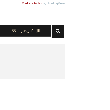
Markets today
by TradingView
99 najuspješnijih