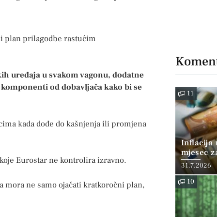
ni plan prilagodbe rastućim
Koment
skih uređaja u svakom vagonu, dodatne
 komponenti od dobavljača kako bi se
11
cima kada dođe do kašnjenja ili promjena
Inflacija
mjesec z
oje Eurostar ne kontrolira izravno.
posto
31.7.2026
10
ja mora ne samo ojačati kratkoročni plan,