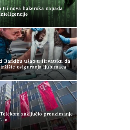
a tri nova hakerska napada
nteligencije
ki Barkibu ušao u Hrvatsku da
tržište osiguranja ljubimaca
 Telekom zaključio preuzimanje
G-a