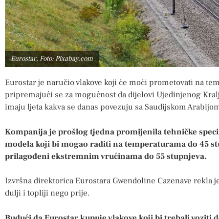
Eurostar, Foto: Pixabay.com
Eurostar je naručio vlakove koji će moći prometovati na te
pripremajući se za mogućnost da dijelovi Ujedinjenog Kralj
imaju ljeta kakva se danas povezuju sa Saudijskom Arabijo
Kompanija je prošlog tjedna promijenila tehničke speci
modela koji bi mogao raditi na temperaturama do 45 stu
prilagođeni ekstremnim vrućinama do 55 stupnjeva.
Izvršna direktorica Eurostara Gwendoline Cazenave rekla je d
dulji i topliji nego prije.
Budući da Eurostar kupuje vlakove koji bi trebali voziti