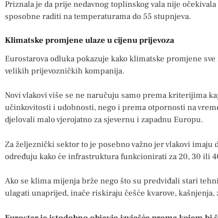
Priznala je da prije nedavnog toplinskog vala nije očekivala
sposobne raditi na temperaturama do 55 stupnjeva.
Klimatske promjene ulaze u cijenu prijevoza
Eurostarova odluka pokazuje kako klimatske promjene sve iz
velikih prijevozničkih kompanija.
Novi vlakovi više se ne naručuju samo prema kriterijima ka
učinkovitosti i udobnosti, nego i prema otpornosti na vre
djelovali malo vjerojatno za sjevernu i zapadnu Europu.
Za željeznički sektor to je posebno važno jer vlakovi imaju
određuju kako će infrastruktura funkcionirati za 20, 30 ili 
Ako se klima mijenja brže nego što su predviđali stari tehn
ulagati unaprijed, inače riskiraju češće kvarove, kašnjenja, 
Eurostar je istodobno objavio izvješće prema kojem bi š