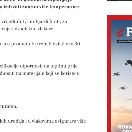
u izdržati znatno više temperature.
rijednih 1,7 milijardi funti, za
čuje i dvoetažne vlakove.
a, a u prometu bi trebali ostati oko 30
fikacije otpornosti na toplinu prije
ositi na materijale koji se koriste u
aturama.
kih uređaja i u vlakovima osigurava više