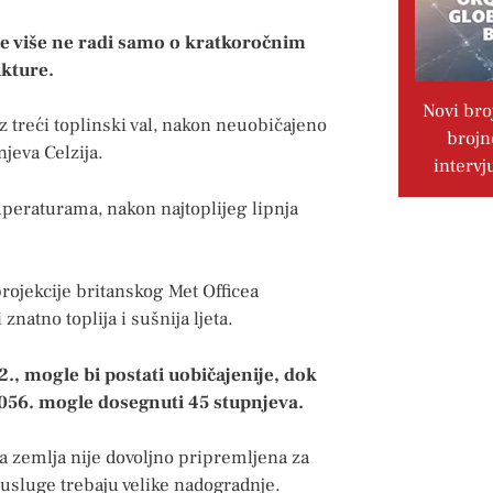
se više ne radi samo o kratkoročnim
kture.
Novi bro
oz treći toplinski val, nakon neuobičajeno
brojn
jeva Celzija.
intervj
mperaturama, nakon najtoplijeg lipnja
projekcije britanskog Met Officea
natno toplija i sušnija ljeta.
., mogle bi postati uobičajenije, dok
2056. mogle dosegnuti 45 stupnjeva.
a zemlja nije dovoljno pripremljena za
 usluge trebaju velike nadogradnje.