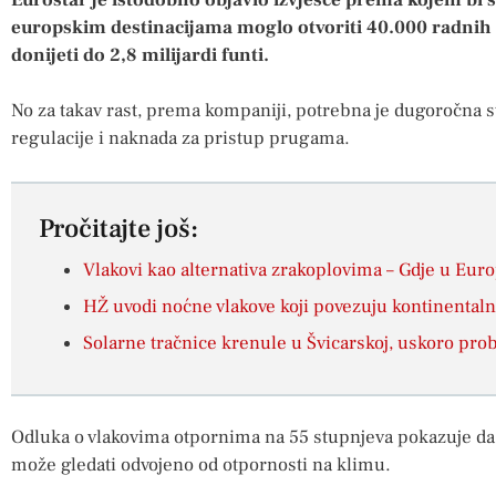
europskim destinacijama moglo otvoriti 40.000 radnih
donijeti do 2,8 milijardi funti.
No za takav rast, prema kompaniji, potrebna je dugoročna st
regulacije i naknada za pristup prugama.
Pročitajte još:
Vlakovi kao alternativa zrakoplovima – Gdje u Europi
HŽ uvodi noćne vlakove koji povezuju kontinenta
Solarne tračnice krenule u Švicarskoj, uskoro probni
Odluka o vlakovima otpornima na 55 stupnjeva pokazuje da 
može gledati odvojeno od otpornosti na klimu.