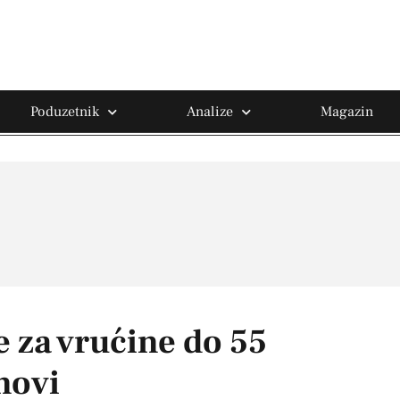
Poduzetnik
Analize
Magazin
e za vrućine do 55
novi