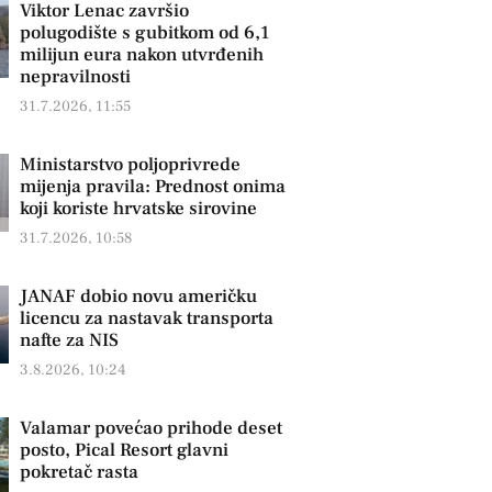
Viktor Lenac završio
polugodište s gubitkom od 6,1
milijun eura nakon utvrđenih
nepravilnosti
31.7.2026, 11:55
Ministarstvo poljoprivrede
mijenja pravila: Prednost onima
koji koriste hrvatske sirovine
31.7.2026, 10:58
JANAF dobio novu američku
licencu za nastavak transporta
nafte za NIS
3.8.2026, 10:24
Valamar povećao prihode deset
posto, Pical Resort glavni
pokretač rasta