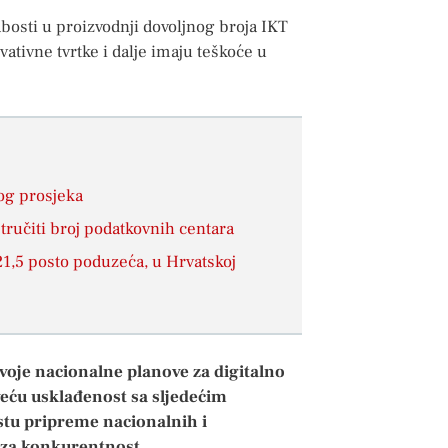
labosti u proizvodnji dovoljnog broja IKT
ativne tvrtke i dalje imaju teškoće u
og prosjeka
stručiti broj podatkovnih centara
1,5 posto poduzeća, u Hrvatskoj
svoje nacionalne planove za digitalno
eću usklađenost sa sljedećim
stu pripreme nacionalnih i
 za konkurentnost
.