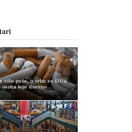
ari
ve više puše, u vrhu su EU-a
u osoba koje dnevno
raju duhan