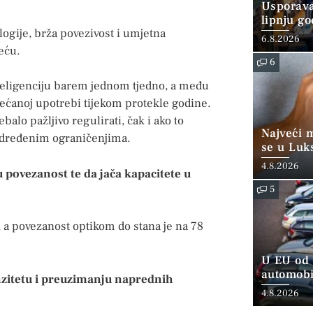
Usporava
lipnju go
logije, brža povezivost i umjetna
6.8.2026
jeću.
6
nteligenciju barem jednom tjedno, a među
ovećanoj upotrebi tijekom protekle godine.
balo pažljivo regulirati, čak i ako to
Najveći 
 određenim ograničenjima.
se u Luk
“srednjoj
4.8.2026
 povezanost te da jača kapacitete u
5
a povezanost optikom do stana je na 78
U EU od 
automobi
nzitetu i preuzimanju naprednih
4.8.2026