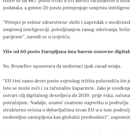
Ističe se da 46,7 posto tvrtki u EU koristi računalstvo u obl
podataka, a gotovo 20 posto primjenjuje umjetnu inteligenc
“Primjer je sektor zdravstvene skrbi i napredak s medicin
umjetnoj inteligenciji, poboljšanjem ranog otkrivanja, brž
pacijente”, navodi se u izvješću.
Više od 60 posto Europljana ima barem osnovne digitaln
No, Bruxelles upozorava da nedostaci ipak zasad ostaju.
“EU čini samo devet posto svjetskog tržišta poluvodiča što j
Isto se može reći i za računalne kapacitete. Iako je uvođe
ostvari cilj digitalnog desetljeća do 2030. prije roka, računa
potražnjom. Nadalje, unatoč znatnom napretku u području k
strukturno ovisna o dobavljačima izvan EU-a u tom podru
nedovoljno zastupljena kao globalni predvodnici”, napominj