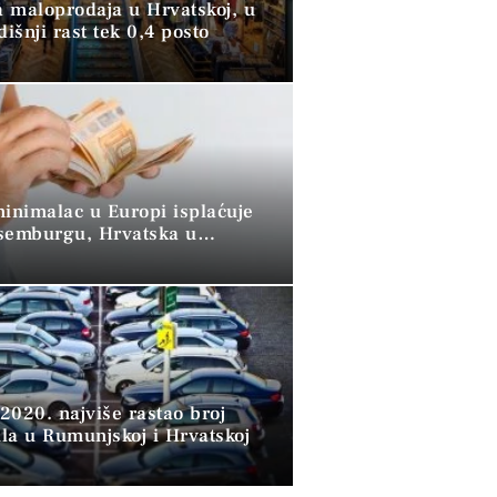
 maloprodaja u Hrvatskoj, u
dišnji rast tek 0,4 posto
minimalac u Europi isplaćuje
semburgu, Hrvatska u
 skupini”
2020. najviše rastao broj
la u Rumunjskoj i Hrvatskoj