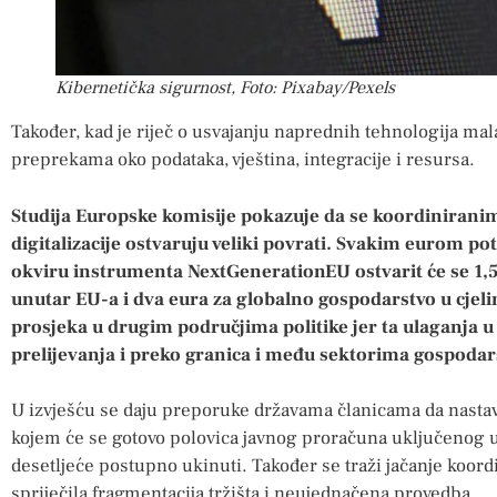
Kibernetička sigurnost, Foto: Pixabay/Pexels
Također, kad je riječ o usvajanju naprednih tehnologija mal
preprekama oko podataka, vještina, integracije i resursa.
Studija Europske komisije pokazuje da se koordinirani
digitalizacije ostvaruju veliki povrati. Svakim eurom po
okviru instrumenta NextGenerationEU ostvarit će se 1,
unutar EU-a i dva eura za globalno gospodarstvo u cjeli
prosjeka u drugim područjima politike jer ta ulaganja u 
prelijevanja i preko granica i među sektorima gospodar
U izvješću se daju preporuke državama članicama da nasta
kojem će se gotovo polovica javnog proračuna uključenog u
desetljeće postupno ukinuti. Također se traži jačanje koordi
spriječila fragmentacija tržišta i neujednačena provedba.