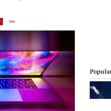
r
Više
Popula