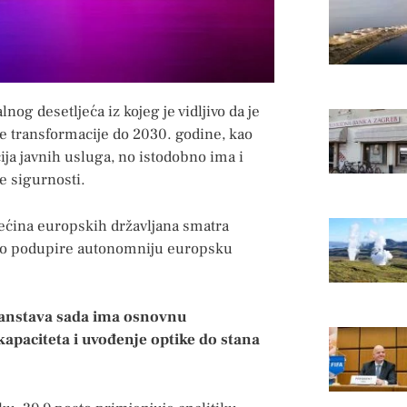
lnog desetljeća iz kojeg je vidljivo da je
ne transformacije do 2030. godine, kao
cija javnih usluga, no istodobno ima i
e sigurnosti.
većina europskih državljana smatra
ažno podupire autonomniju europsku
ućanstava sada ima osnovnu
apaciteta i uvođenje optike do stana