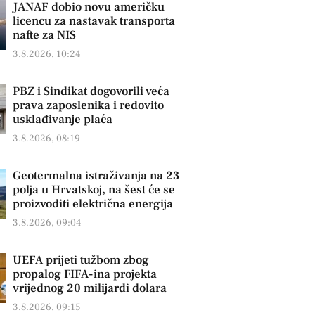
JANAF dobio novu američku
licencu za nastavak transporta
nafte za NIS
3.8.2026, 10:24
PBZ i Sindikat dogovorili veća
prava zaposlenika i redovito
usklađivanje plaća
3.8.2026, 08:19
Geotermalna istraživanja na 23
polja u Hrvatskoj, na šest će se
proizvoditi električna energija
3.8.2026, 09:04
UEFA prijeti tužbom zbog
propalog FIFA-ina projekta
vrijednog 20 milijardi dolara
3.8.2026, 09:15