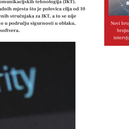
komunikacijskih tehnologija (IKT).
adnih mjesta što je polovica cilja od 10
ih stručnjaka za IKT, a to se nije
Novi bro
no u području sigurnosti u oblaku,
brojn
softvera.
intervj