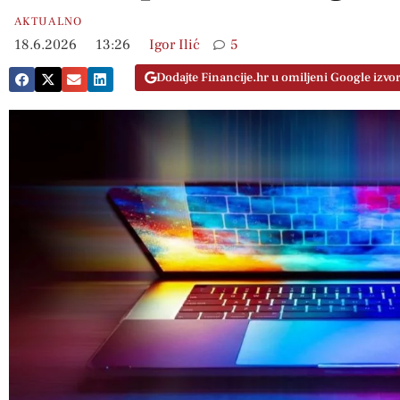
AKTUALNO
18.6.2026
13:26
Igor Ilić
5
Dodajte Financije.hr u omiljeni Google izvo