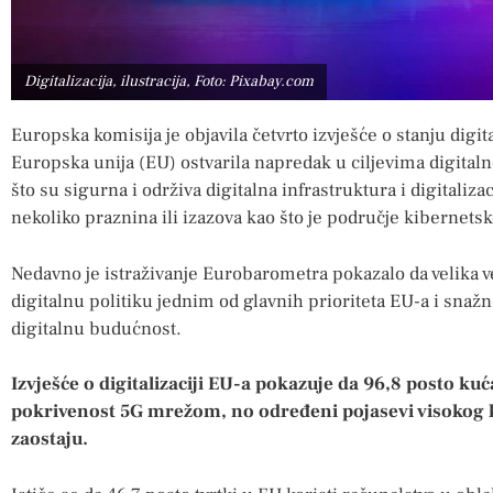
Digitalizacija, ilustracija, Foto: Pixabay.com
Europska komisija je objavila četvrto izvješće o stanju digita
Europska unija (EU) ostvarila napredak u ciljevima digital
što su sigurna i održiva digitalna infrastruktura i digitaliza
nekoliko praznina ili izazova kao što je područje kibernetsk
Nedavno je istraživanje Eurobarometra pokazalo da velika 
digitalnu politiku jednim od glavnih prioriteta EU-a i sn
digitalnu budućnost.
Izvješće o digitalizaciji EU-a pokazuje da 96,8 posto k
pokrivenost 5G mrežom, no određeni pojasevi visokog k
zaostaju.