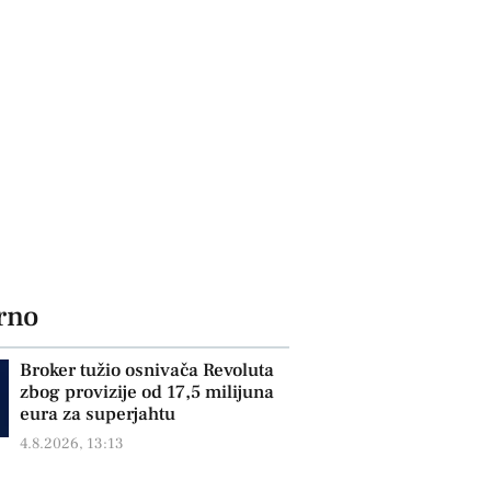
rno
Broker tužio osnivača Revoluta
zbog provizije od 17,5 milijuna
eura za superjahtu
4.8.2026, 13:13