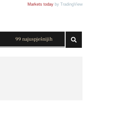
Markets today
by TradingView
99 najuspješnijih