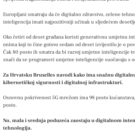
Europljani smatraju da će digitalno zdravstvo, zelene tehno
inteligencija imati najpozitivniji učinak u sljedećem desetl
Oko četiri od deset građana koristi generativnu umjetnu i
onima koji to čine gotovo sedam od deset izvijestilo je o p
Čak 80 posto ih smatra da bi razvoj umjetne inteligencije tre
znači da se programeri umjetne inteligencije suočavaju s
Za Hrvatsku Bruxelles navodi kako ima snažnu digitalnu
kibernetičkoj sigurnosti i digitalnoj infrastrukturi.
Osnovnu pokrivenost 5G mrežom ima 98 posto kućanstava, 
posto.
No, mala i srednja poduzeća zaostaju u digitalnom inte
tehnologija.