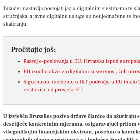
Također nastavlja postojati jaz u digitalnim vještinama te s
stručnjaka, a javne digitalne usluge su neujednačene te inov
skaliranju.
Pročitajte još:
Razvoj e-poslovanja u EU: Hrvatska ispod europsk
EU izradio okvir za digitalnu suverenost, želi utro
Sigurnosne incidente u IKT području u EU imalo 2
nešto više od prosjeka EU
U izvješću Bruxelles poziva države članice da ažuriraju 
desetljeće konkretnim mjerama, osiguravajući pritom v
višegodišnjim financijskim okvirom, posebno u kontek
regionalnih planova partnerstva i budućeg Fonda EU-a