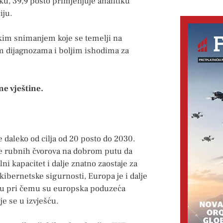
aku, 39,9 posto primjenjuje analitiku
iju.
skim snimanjem koje se temelji na
im dijagnozama i boljim ishodima za
e vještine.
e daleko od cilja od 20 posto do 2030.
nje rubnih čvorova na dobrom putu da
lni kapacitet i dalje znatno zaostaje za
ibernetske sigurnosti, Europa je i dalje
čju pri čemu su europska poduzeća
e se u izvješću.