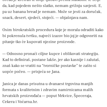
da, kad pojedem nešto slatko, nemam grižnju savjesti. E,
pa uz banana bread je nemam. Može se jesti za doručak,
snack, desert, sjedeći, stojeći. — objašnjava nam.
Osim birokratskih procedura koje je morala odraditi kako
bi pokrenula tvrtku, najveći izazov bio joj je odgovoriti na
pitanje tko će kupovati njezine proizvode.
— Odnosno pronaći ciljne kupce i oblikovati strategiju.
Kad to definiraš, postane lakše, jer ako kasnije i zalutaš,
znaš kako se vratiti na “tvorničke postavke” te zašto si
uopće počeo. — prisjeća se Jana.
Janica je danas prisutna u dvanaest trgovina manjih
formata s kvalitetnim i zdravim namirnicama malih
hrvatskih proizvođača — poput Mrkvice, Špeceraja,
Cekera i Voćarna.hr.