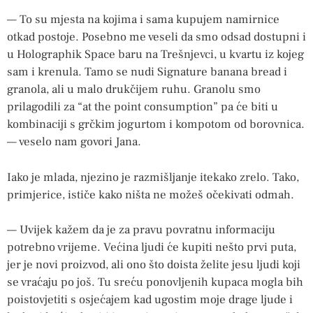
— To su mjesta na kojima i sama kupujem namirnice
otkad postoje. Posebno me veseli da smo odsad dostupni i
u Holographik Space baru na Trešnjevci, u kvartu iz kojeg
sam i krenula. Tamo se nudi Signature banana bread i
granola, ali u malo drukčijem ruhu. Granolu smo
prilagodili za “at the point consumption” pa će biti u
kombinaciji s grčkim jogurtom i kompotom od borovnica.
— veselo nam govori Jana.
Iako je mlada, njezino je razmišljanje itekako zrelo. Tako,
primjerice, ističe kako ništa ne možeš očekivati odmah.
— Uvijek kažem da je za pravu povratnu informaciju
potrebno vrijeme. Većina ljudi će kupiti nešto prvi puta,
jer je novi proizvod, ali ono što doista želite jesu ljudi koji
se vraćaju po još. Tu sreću ponovljenih kupaca mogla bih
poistovjetiti s osjećajem kad ugostim moje drage ljude i