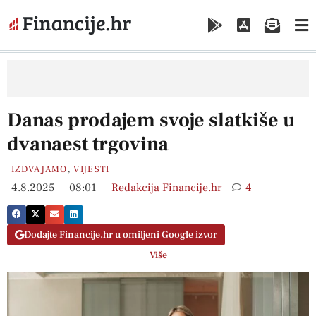
Danas prodajem svoje slatkiše u
dvanaest trgovina
IZDVAJAMO
,
VIJESTI
4.8.2025
08:01
Redakcija Financije.hr
4
Dodajte Financije.hr u omiljeni Google izvor
Više