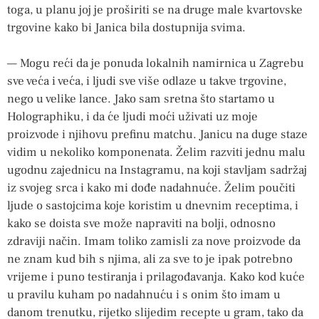
toga, u planu joj je proširiti se na druge male kvartovske
trgovine kako bi Janica bila dostupnija svima.
— Mogu reći da je ponuda lokalnih namirnica u Zagrebu
sve veća i veća, i ljudi sve više odlaze u takve trgovine,
nego u velike lance. Jako sam sretna što startamo u
Holographiku, i da će ljudi moći uživati uz moje
proizvode i njihovu prefinu matchu. Janicu na duge staze
vidim u nekoliko komponenata. Želim razviti jednu malu
ugodnu zajednicu na Instagramu, na koji stavljam sadržaj
iz svojeg srca i kako mi dođe nadahnuće. Želim poučiti
ljude o sastojcima koje koristim u dnevnim receptima, i
kako se doista sve može napraviti na bolji, odnosno
zdraviji način. Imam toliko zamisli za nove proizvode da
ne znam kud bih s njima, ali za sve to je ipak potrebno
vrijeme i puno testiranja i prilagođavanja. Kako kod kuće
u pravilu kuham po nadahnuću i s onim što imam u
danom trenutku, rijetko slijedim recepte u gram, tako da