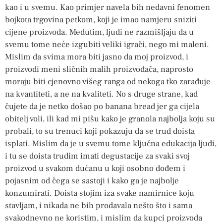
kao i u svemu. Kao primjer navela bih nedavni fenomen
bojkota trgovina petkom, koji je imao namjeru sniziti
cijene proizvoda. Međutim, ljudi ne razmišljaju da u
svemu tome neće izgubiti veliki igrači, nego mi maleni.
Mislim da svima mora biti jasno da moj proizvod, i
proizvodi meni sličnih malih proizvođača, naprosto
moraju biti cjenovno višeg ranga od nekoga tko zarađuje
na kvantiteti, a ne na kvaliteti. No s druge strane, kad
čujete da je netko došao po banana bread jer ga cijela
obitelj voli, ili kad mi pišu kako je granola najbolja koju su
probali, to su trenuci koji pokazuju da se trud doista
isplati. Mislim da je u svemu tome ključna edukacija ljudi,
i tu se doista trudim imati degustacije za svaki svoj
proizvod u svakom dućanu u koji osobno dođem i
pojasnim od čega se sastoji i kako ga je najbolje
konzumirati. Doista stojim iza svake namirnice koju
stavljam, i nikada ne bih prodavala nešto što i sama
svakodnevno ne koristim, i mislim da kupci proizvoda