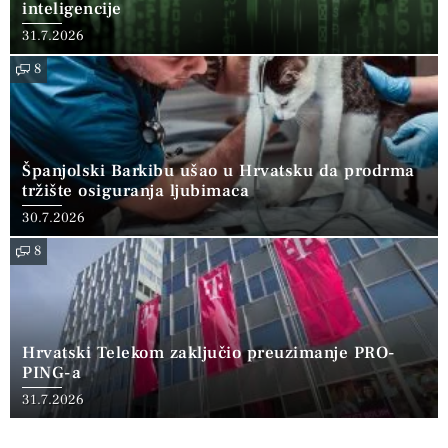
inteligencije
31.7.2026
8
Španjolski Barkibu ušao u Hrvatsku da prodrma
tržište osiguranja ljubimaca
30.7.2026
8
Hrvatski Telekom zaključio preuzimanje PRO-
PING-a
31.7.2026