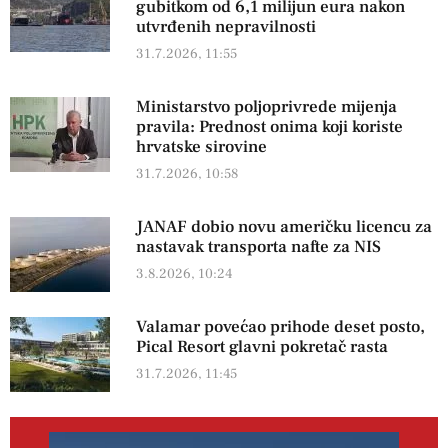
gubitkom od 6,1 milijun eura nakon
utvrđenih nepravilnosti
31.7.2026, 11:55
Ministarstvo poljoprivrede mijenja
pravila: Prednost onima koji koriste
hrvatske sirovine
31.7.2026, 10:58
JANAF dobio novu američku licencu za
nastavak transporta nafte za NIS
3.8.2026, 10:24
Valamar povećao prihode deset posto,
Pical Resort glavni pokretač rasta
31.7.2026, 11:45