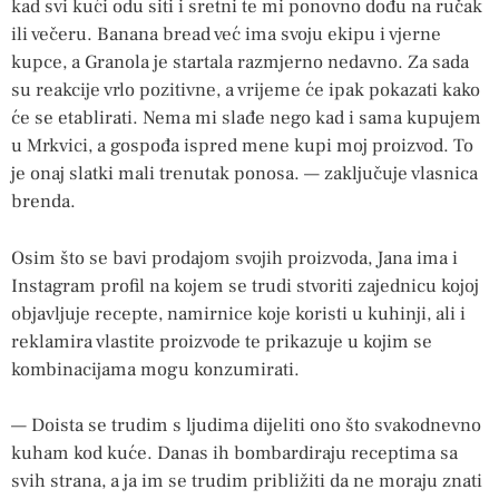
kad svi kući odu siti i sretni te mi ponovno dođu na ručak
ili večeru. Banana bread već ima svoju ekipu i vjerne
kupce, a Granola je startala razmjerno nedavno. Za sada
su reakcije vrlo pozitivne, a vrijeme će ipak pokazati kako
će se etablirati. Nema mi slađe nego kad i sama kupujem
u Mrkvici, a gospođa ispred mene kupi moj proizvod. To
je onaj slatki mali trenutak ponosa. — zaključuje vlasnica
brenda.
Osim što se bavi prodajom svojih proizvoda, Jana ima i
Instagram profil na kojem se trudi stvoriti zajednicu kojoj
objavljuje recepte, namirnice koje koristi u kuhinji, ali i
reklamira vlastite proizvode te prikazuje u kojim se
kombinacijama mogu konzumirati.
— Doista se trudim s ljudima dijeliti ono što svakodnevno
kuham kod kuće. Danas ih bombardiraju receptima sa
svih strana, a ja im se trudim približiti da ne moraju znati