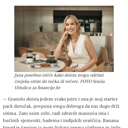
Jana posebno ističe kako doista mogu održati
čovjeka sitim do ručka ili večere. FOTO Siniša
Uštulica za financije.hr
— Granolu doista jedem svako jutro i ona je moj starter
pack doručak, prepuna svega dobroga da nas dugo drži
sitima. Zato osim zobi, radi zdravih masnoća ima i
bučinih sjemenki, badema i indijskih oraščića. Banana
bread je kreiran iz moje ljubavi prema slatkome te želje