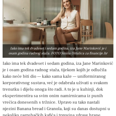
Iako ima tek dvadeset i sedam godina, iza Jane Marinković je i
osam godina radnog staža. FOTO Siniša Uštulica za financije.hr
Iako ima tek dvadeset i sedam godina, iza Jane Marinković
je i osam godina radnog staža, tijekom kojih je odlučila
kako neće biti dio — kako sama kaže — uniformiranog
korporativnog sustava, već je odabrala uživati u svakom
trenutku i dijelu onoga što radi. A to je u kuhinji, dok
eksperimentira sa svim onim namirnicama iz punih
vrećica donesenih s tržnice. Upravo su tako nastali
njezini Banana bread i Granola, koji su danas dostupni u
nekoliko zagrebačkih kafića i trgovina zdrave hrane.