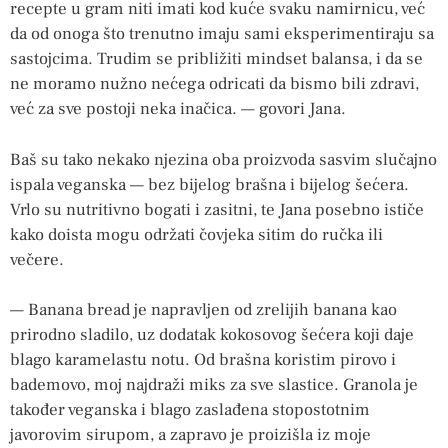
recepte u gram niti imati kod kuće svaku namirnicu, već
da od onoga što trenutno imaju sami eksperimentiraju sa
sastojcima. Trudim se približiti mindset balansa, i da se
ne moramo nužno nećega odricati da bismo bili zdravi,
već za sve postoji neka inačica. — govori Jana.
Baš su tako nekako njezina oba proizvoda sasvim slučajno
ispala veganska — bez bijelog brašna i bijelog šećera.
Vrlo su nutritivno bogati i zasitni, te Jana posebno ističe
kako doista mogu održati čovjeka sitim do ručka ili
večere.
— Banana bread je napravljen od zrelijih banana kao
prirodno sladilo, uz dodatak kokosovog šećera koji daje
blago karamelastu notu. Od brašna koristim pirovo i
bademovo, moj najdraži miks za sve slastice. Granola je
također veganska i blago zaslađena stopostotnim
javorovim sirupom, a zapravo je proizišla iz moje