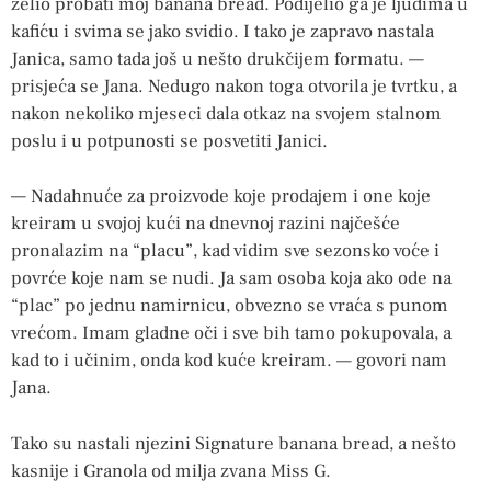
želio probati moj banana bread. Podijelio ga je ljudima u
kafiću i svima se jako svidio. I tako je zapravo nastala
Janica, samo tada još u nešto drukčijem formatu. —
prisjeća se Jana. Nedugo nakon toga otvorila je tvrtku, a
nakon nekoliko mjeseci dala otkaz na svojem stalnom
poslu i u potpunosti se posvetiti Janici.
— Nadahnuće za proizvode koje prodajem i one koje
kreiram u svojoj kući na dnevnoj razini najčešće
pronalazim na “placu”, kad vidim sve sezonsko voće i
povrće koje nam se nudi. Ja sam osoba koja ako ode na
“plac” po jednu namirnicu, obvezno se vraća s punom
vrećom. Imam gladne oči i sve bih tamo pokupovala, a
kad to i učinim, onda kod kuće kreiram. — govori nam
Jana.
Tako su nastali njezini Signature banana bread, a nešto
kasnije i Granola od milja zvana Miss G.