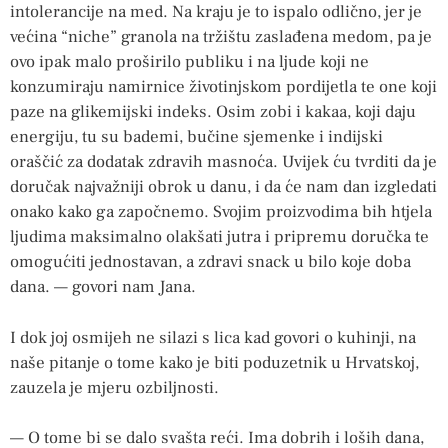
intolerancije na med. Na kraju je to ispalo odlično, jer je
većina “niche” granola na tržištu zaslađena medom, pa je
ovo ipak malo proširilo publiku i na ljude koji ne
konzumiraju namirnice životinjskom pordijetla te one koji
paze na glikemijski indeks. Osim zobi i kakaa, koji daju
energiju, tu su bademi, bučine sjemenke i indijski
oraščić za dodatak zdravih masnoća. Uvijek ću tvrditi da je
doručak najvažniji obrok u danu, i da će nam dan izgledati
onako kako ga započnemo. Svojim proizvodima bih htjela
ljudima maksimalno olakšati jutra i pripremu doručka te
omogućiti jednostavan, a zdravi snack u bilo koje doba
dana. — govori nam Jana.
I dok joj osmijeh ne silazi s lica kad govori o kuhinji, na
naše pitanje o tome kako je biti poduzetnik u Hrvatskoj,
zauzela je mjeru ozbiljnosti.
— O tome bi se dalo svašta reći. Ima dobrih i loših dana,