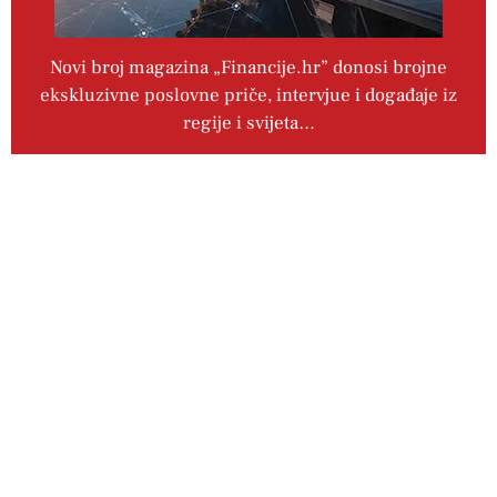
Novi broj magazina „Financije.hr” donosi brojne
ekskluzivne poslovne priče, intervjue i događaje iz
regije i svijeta…