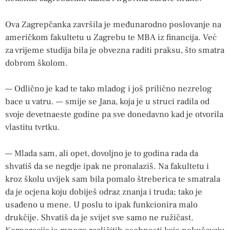
Ova Zagrepčanka završila je međunarodno poslovanje na
američkom fakultetu u Zagrebu te MBA iz financija. Već
za vrijeme studija bila je obvezna raditi praksu, što smatra
dobrom školom.
— Odlično je kad te tako mladog i još prilično nezrelog
bace u vatru. — smije se Jana, koja je u struci radila od
svoje devetnaeste godine pa sve donedavno kad je otvorila
vlastitu tvrtku.
— Mlada sam, ali opet, dovoljno je to godina rada da
shvatiš da se negdje ipak ne pronalaziš. Na fakultetu i
kroz školu uvijek sam bila pomalo štreberica te smatrala
da je ocjena koju dobiješ odraz znanja i truda; tako je
usađeno u mene. U poslu to ipak funkcionira malo
drukčije. Shvatiš da je svijet sve samo ne ružičast.