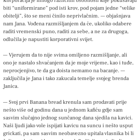
Korporacija je mnogo različitih osobnosti koje pokušavaju
biti “uniformirane” pod isti krov, pod pojam jedne “velike
obitelji”, što se meni činilo neprivlačnim. — objašnjava
nam Jana. Vođena razmišljanjem da će, ukoliko odabere
raditi vremenski puno, raditi za sebe, a ne za drugoga,
odlučila je napustiti korporativni svijet.
— Vjerujem da to nije svima omiljeno razmišljanje, ali
ono je nastalo shvaćanjem da je moje vrijeme, kao i tuđe,
neprocjenjivo, te da ga doista nemamo na bacanje. —
zaključila je Jana i tako zakucala temelje svojeg brenda
Janica.
— Svoj prvi Banana bread krenula sam prodavati prije
nešto više od godinu dana u jednom kafiću gdje sam
sasvim slučajno jednog sunčanog dana sjedila na kavici.
Naši ljudi jako vole ispijati kavicu na suncu i nešto usput
grickati, pa sam sasvim neobavezno upitala vlasnika bi li