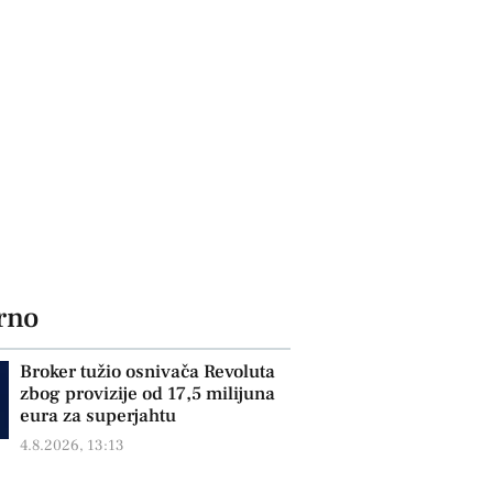
rno
Broker tužio osnivača Revoluta
zbog provizije od 17,5 milijuna
eura za superjahtu
4.8.2026, 13:13