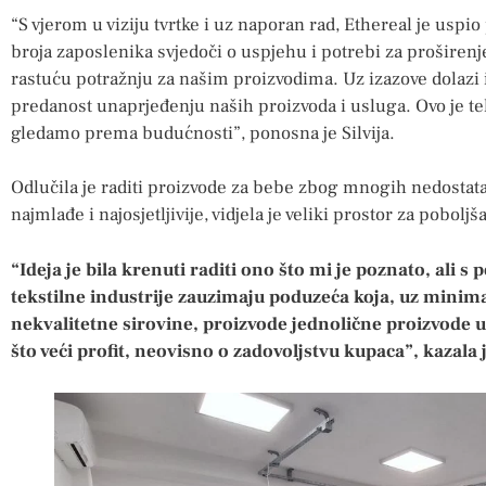
“S vjerom u viziju tvrtke i uz naporan rad, Ethereal je uspio
broja zaposlenika svjedoči o uspjehu i potrebi za proširen
rastuću potražnju za našim proizvodima. Uz izazove dolazi 
predanost unaprjeđenju naših proizvoda i usluga. Ovo je t
gledamo prema budućnosti”, ponosna je Silvija.
Odlučila je raditi proizvode za bebe zbog mnogih nedostatak
najmlađe i najosjetljivije, vidjela je veliki prostor za poboljš
“Ideja je bila krenuti raditi ono što mi je poznato, ali s
tekstilne industrije zauzimaju poduzeća koja, uz minim
nekvalitetne sirovine, proizvode jednolične proizvode u
što veći profit, neovisno o zadovoljstvu kupaca”, kazala j