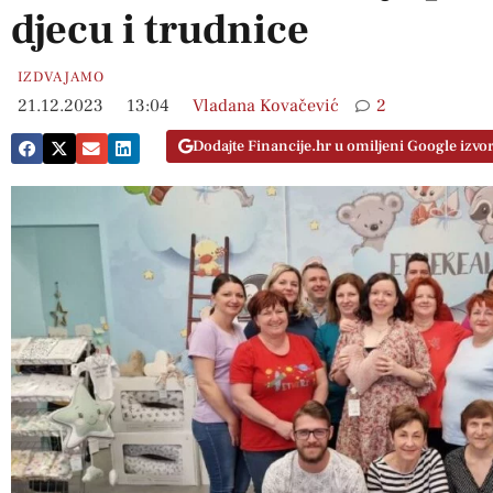
djecu i trudnice
IZDVAJAMO
21.12.2023
13:04
Vladana Kovačević
2
Dodajte Financije.hr u omiljeni Google izvo