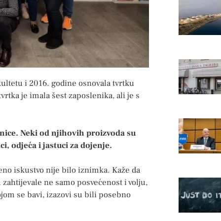
kultetu i 2016. godine osnovala tvrtku
tka je imala šest zaposlenika, ali je s
dnice. Neki od njihovih proizvoda su
i, odjeća i jastuci za dojenje.
eno iskustvo nije bilo iznimka. Kaže da
zahtijevale ne samo posvećenost i volju,
ojom se bavi, izazovi su bili posebno