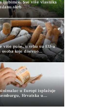
a ljubimce: Sve više vlasnika
uzdanu skrb
ve više puše, u vrhu su EU-a
u osoba koje dnevno
raju duhan
minimalac u Europi isplaćuje
semburgu, Hrvatska u
 skupini”