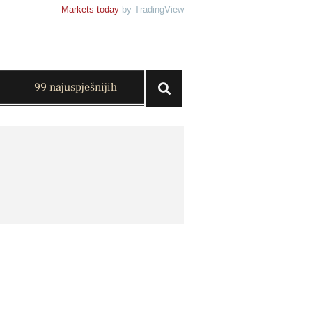
Markets today
by TradingView
99 najuspješnijih