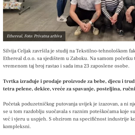
Ethereal, Foto: Privatna arhiva
Silvija Celjak završila je studij na Tekstilno-tehnološkom fa
Ethereal d.o.o. sa sjedištem u Zaboku. Na samom početku tvr
vremenom taj broj rastao i sada ima 23 zaposlene osobe.
Tvrtka izrađuje i prodaje proizvode za bebe, djecu i tru
tetra pelene, dekice, vreće za spavanje, posteljina, ručnic
Početak poduzetničkog putovanja uvijek je izazovan, a ni nj
se u tom razdoblju suočavala s raznim poteškoćama koje su 
već i vjeru u uspjeh. S obzirom na specifičnost industrije k
kompleksni.