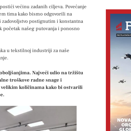
 postići većinu zadanih ciljeva. Povećanje
jem tima kako bismo odgovorili na
i zadovoljstvo postignutim i konstantna
ek početak našeg putovanja i ponosno
a u tekstilnoj industriji za naše
anje.
 poboljšanjima. Najveći udio na tržištu
alne troškove radne snage i
 velikim količinama kako bi ostvarili
e.