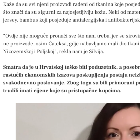
Kaže da su svi njeni proizvodi rađeni od tkanina koje posj
što znači da su sigurni za najosjetljiviju kožu. Neki od mat
jersey, bambus koji posjeduje antialergijska i antibakterij
“Ovdje nije moguće pronaći sve što nam treba, jer se sirovi
ne proizvode, osim Čateksa, gdje nabavljamo mali dio tkan
Nizozemskoj i Poljskoj”, rekla nam je Silvija.
Smatra da je u Hrvatskoj teško biti poduzetnik, a posebn
rastućih ekonomskih izazova poskupljenja postaju neizb
svakodnevno poslovanje. Zbog toga su bili primorani pril
trudili imati cijene koje su pristupačne kupcima.