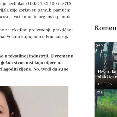
eduju certifikate OEKO TEX 100 i GOTS,
erijala koje koristi su pamuk, pamučni
ska svojstva te muslin organski pamuk.
Koment
ne za tekstilnu proizvodnju praktično i
ina. Većinu kupujemo u Francuskoj,
8
o u tekstilnoj industriji. U vremenu
ježna stvarnost koja utječe na
agoditi cijene. No, tvrdi da su se
Hrvatska
olakšica
1.8.2026
8