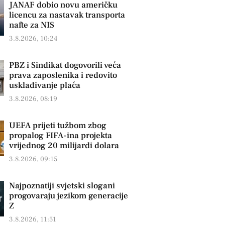
JANAF dobio novu američku
licencu za nastavak transporta
nafte za NIS
3.8.2026, 10:24
PBZ i Sindikat dogovorili veća
prava zaposlenika i redovito
usklađivanje plaća
3.8.2026, 08:19
UEFA prijeti tužbom zbog
propalog FIFA-ina projekta
vrijednog 20 milijardi dolara
3.8.2026, 09:15
Najpoznatiji svjetski slogani
progovaraju jezikom generacije
Z
3.8.2026, 11:51