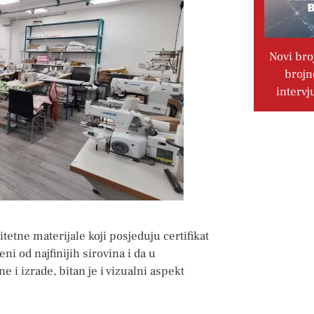
Novi bro
brojn
intervj
itetne materijale koji posjeduju certifikat
i od najfinijih sirovina i da u
 i izrade, bitan je i vizualni aspekt