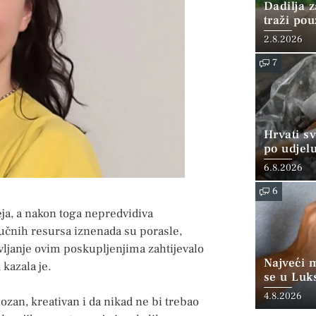
Dadilja z
traži po
2.8.2026
7
Hrvati s
po udjel
konzumi
6.8.2026
6
ja, a nakon toga nepredvidiva
jučnih resursa iznenada su porasle,
avljanje ovim poskupljenjima zahtijevalo
Najveći 
 kazala je.
se u Luk
“srednjoj
4.8.2026
iozan, kreativan i da nikad ne bi trebao