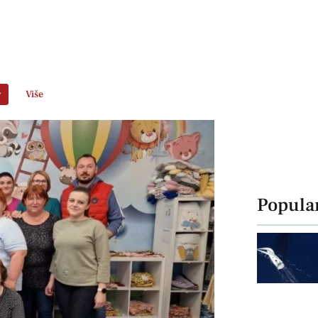
r
Više
Popula