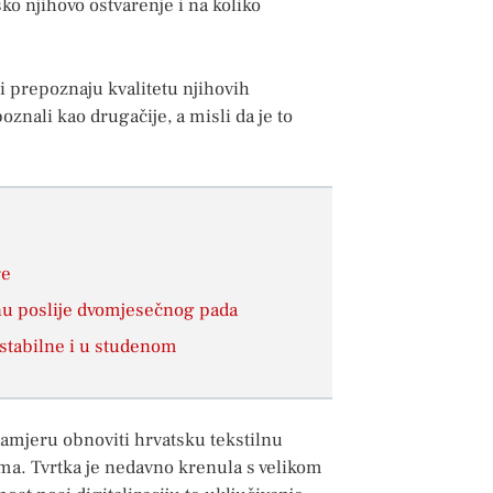
eško njihovo ostvarenje i na koliko
ji prepoznaju kvalitetu njihovih
znali kao drugačije, a misli da je to
re
jnu poslije dvomjesečnog pada
 stabilne i u studenom
namjeru obnoviti hrvatsku tekstilnu
ama. Tvrtka je nedavno krenula s velikom