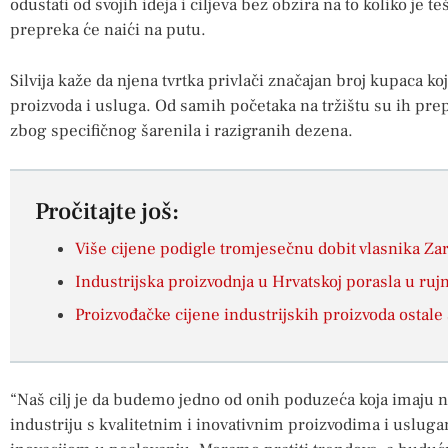
odustati od svojih ideja i ciljeva bez obzira na to koliko je t
prepreka će naići na putu.
Silvija kaže da njena tvrtka privlači značajan broj kupaca ko
proizvoda i usluga. Od samih početaka na tržištu su ih prepo
zbog specifičnog šarenila i razigranih dezena.
Pročitajte još:
Više cijene podigle tromjesečnu dobit vlasnika Za
Industrijska proizvodnja u Hrvatskoj porasla u ru
Proizvođačke cijene industrijskih proizvoda ostale
“Naš cilj je da budemo jedno od onih poduzeća koja imaju 
industriju s kvalitetnim i inovativnim proizvodima i uslug