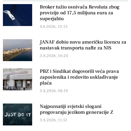
Broker tužio osnivača Revoluta zbog
provizije od 17,5 milijuna eura za
superjahtu
4.8.2026, 13:13
JANAF dobio novu američku licencu za
nastavak transporta nafte za NIS
3.8.2026, 10:24
PBZ i Sindikat dogovorili veća prava
zaposlenika i redovito usklađivanje
plaća
3.8.2026, 08:19
Najpoznatiji svjetski slogani
progovaraju jezikom generacije Z
3.8.2026, 11:51