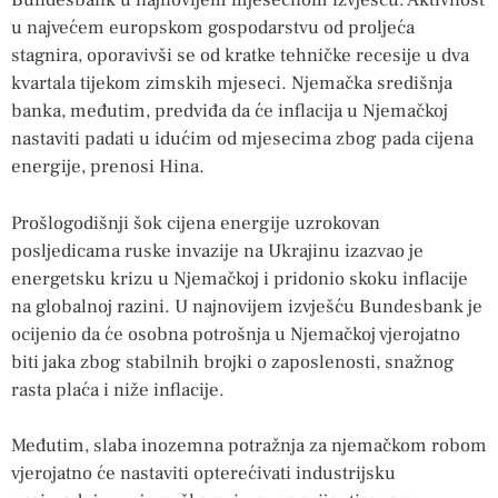
Bundesbank u najnovijem mjesečnom izvješću. Aktivnost
u najvećem europskom gospodarstvu od proljeća
stagnira, oporavivši se od kratke tehničke recesije u dva
kvartala tijekom zimskih mjeseci. Njemačka središnja
banka, međutim, predviđa da će inflacija u Njemačkoj
nastaviti padati u idućim od mjesecima zbog pada cijena
energije, prenosi Hina.
Prošlogodišnji šok cijena energije uzrokovan
posljedicama ruske invazije na Ukrajinu izazvao je
energetsku krizu u Njemačkoj i pridonio skoku inflacije
na globalnoj razini. U najnovijem izvješću Bundesbank je
ocijenio da će osobna potrošnja u Njemačkoj vjerojatno
biti jaka zbog stabilnih brojki o zaposlenosti, snažnog
rasta plaća i niže inflacije.
Međutim, slaba inozemna potražnja za njemačkom robom
vjerojatno će nastaviti opterećivati ​​industrijsku