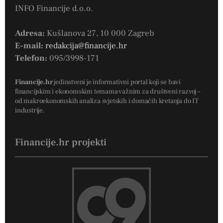
INFO Financije d.o.o.
Adresa:
Kušlanova 27, 10 000 Zagreb
E-mail:
redakcija@financije.hr
Telefon:
095/3998-171
Financije.hr
jedinstveni je informativni portal koji se bavi
financijskim i ekonomskim temama važnim za društveni razvoj –
od makroekonomskih analiza svjetskih i domaćih kretanja do IT
industrije.
Financije.hr projekti