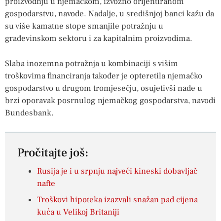
proizvodnju u njemačkom, izvozno orijentiranom
gospodarstvu, navode. Nadalje, u središnjoj banci kažu da
su više kamatne stope smanjile potražnju u
građevinskom sektoru i za kapitalnim proizvodima.
Slaba inozemna potražnja u kombinaciji s višim
troškovima financiranja također je opteretila njemačko
gospodarstvo u drugom tromjesečju, osujetivši nade u
brzi oporavak posrnulog njemačkog gospodarstva, navodi
Bundesbank.
Pročitajte još:
Rusija je i u srpnju najveći kineski dobavljač
nafte
Troškovi hipoteka izazvali snažan pad cijena
kuća u Velikoj Britaniji