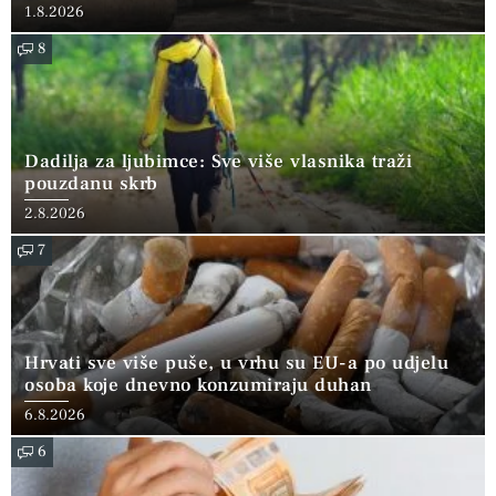
1.8.2026
8
Dadilja za ljubimce: Sve više vlasnika traži
pouzdanu skrb
2.8.2026
7
Hrvati sve više puše, u vrhu su EU-a po udjelu
osoba koje dnevno konzumiraju duhan
6.8.2026
6