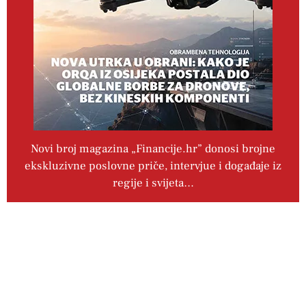
Novi broj magazina „Financije.hr” donosi brojne
ekskluzivne poslovne priče, intervjue i događaje iz
regije i svijeta…