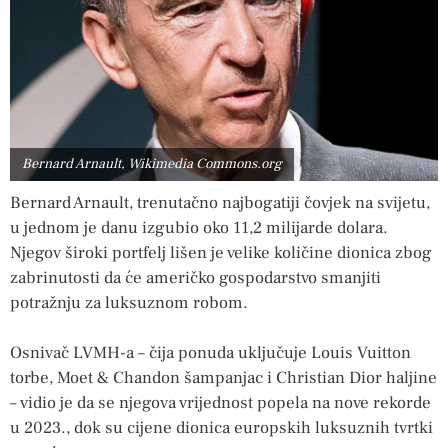
Bernard Arnault, Wikimedia Commons.org
Bernard Arnault, trenutačno najbogatiji čovjek na svijetu,
u jednom je danu izgubio oko 11,2 milijarde dolara.
Njegov široki portfelj lišen je velike količine dionica zbog
zabrinutosti da će američko gospodarstvo smanjiti
potražnju za luksuznom robom.
Osnivač LVMH-a – čija ponuda uključuje Louis Vuitton
torbe, Moet & Chandon šampanjac i Christian Dior haljine
– vidio je da se njegova vrijednost popela na nove rekorde
u 2023., dok su cijene dionica europskih luksuznih tvrtki