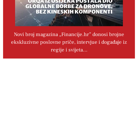
Novi broj magazina „Financije.hr” donosi brojne
ekskluzivne poslovne priče, intervjue i događaje iz
regije i svijeta…