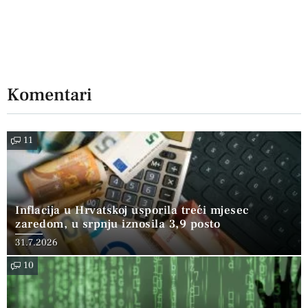
Komentari
11
Inflacija u Hrvatskoj usporila treći mjesec
zaredom, u srpnju iznosila 3,9 posto
31.7.2026
10