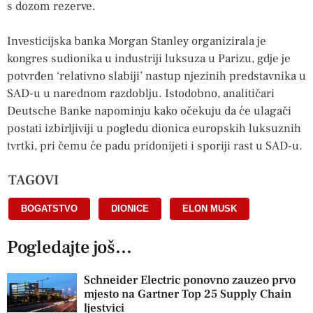
s dozom rezerve.
Investicijska banka Morgan Stanley organizirala je
kongres sudionika u industriji luksuza u Parizu, gdje je
potvrđen ‘relativno slabiji’ nastup njezinih predstavnika u
SAD-u u narednom razdoblju. Istodobno, analitičari
Deutsche Banke napominju kako očekuju da će ulagači
postati izbirljiviji u pogledu dionica europskih luksuznih
tvrtki, pri čemu će padu pridonijeti i sporiji rast u SAD-u.
TAGOVI
BOGATSTVO
,
DIONICE
,
ELON MUSK
Pogledajte još...
Schneider Electric ponovno zauzeo prvo
mjesto na Gartner Top 25 Supply Chain
ljestvici