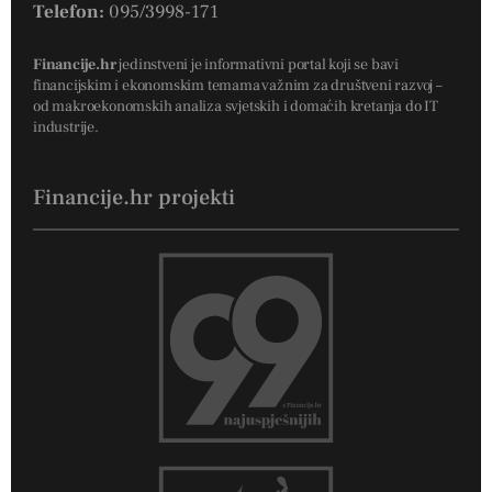
Telefon:
095/3998-171
Financije.hr
jedinstveni je informativni portal koji se bavi
financijskim i ekonomskim temama važnim za društveni razvoj –
od makroekonomskih analiza svjetskih i domaćih kretanja do IT
industrije.
Financije.hr projekti