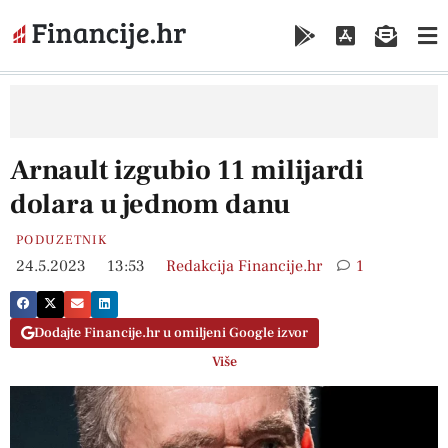
Arnault izgubio 11 milijardi
dolara u jednom danu
PODUZETNIK
24.5.2023
13:53
Redakcija Financije.hr
1
Dodajte Financije.hr u omiljeni Google izvor
Više