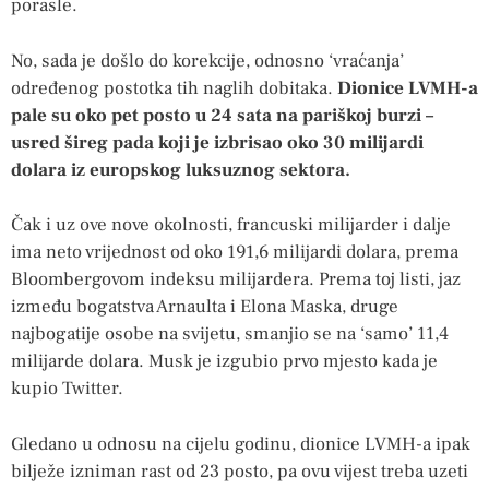
porasle.
No, sada je došlo do korekcije, odnosno ‘vraćanja’
određenog postotka tih naglih dobitaka.
Dionice LVMH-a
pale su oko pet posto u 24 sata na pariškoj burzi –
usred šireg pada koji je izbrisao oko 30 milijardi
dolara iz europskog luksuznog sektora.
Čak i uz ove nove okolnosti, francuski milijarder i dalje
ima neto vrijednost od oko 191,6 milijardi dolara, prema
Bloombergovom indeksu milijardera. Prema toj listi, jaz
između bogatstva Arnaulta i Elona Maska, druge
najbogatije osobe na svijetu, smanjio se na ‘samo’ 11,4
milijarde dolara. Musk je izgubio prvo mjesto kada je
kupio Twitter.
Gledano u odnosu na cijelu godinu, dionice LVMH-a ipak
bilježe izniman rast od 23 posto, pa ovu vijest treba uzeti