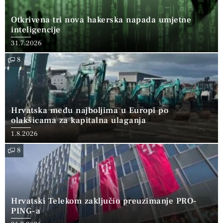
Otkrivena tri nova hakerska napada umjetne
inteligencije
31.7.2026
8
Hrvatska među najboljima u Europi po
olakšicama za kapitalna ulaganja
1.8.2026
8
Hrvatski Telekom zaključio preuzimanje PRO-
PING-a