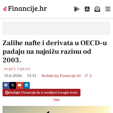
Zalihe nafte i derivata u OECD-u
padaju na najnižu razinu od
2003.
SVIJET
,
VIJESTI
10.6.2026
13:51
Redakcija Financije.hr
2
Dodajte Financije.hr u omiljeni Google izvor
Više