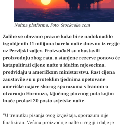
Naftna platforma, Foto: Stockcake.com
Zalihe se ubrzano prazne kako bi se nadoknadilo
izgubljenih 11 milijuna barela nafte dnevno iz regije
uz Perzijski zaljev. Proizvođači su obustavili
proizvodnju zbog rata, a stanjene rezerve ponovo će
katapultirati cijene nafte u idućim mjesecima,
predviđaju u američkom ministarstvu. Rast cijena
zaustavile su u proteklim tjednima opetovane
američke najave skorog sporazuma s Iranom o
otvaranju Hormuza, ključnog plovnog puta kojim
inače prolazi 20 posto svjetske nafte.
“U trenutku pisanja ovog izvještaja, sporazum nije
finaliziran. Većina proizvodnje nafte u regiji i dalje je