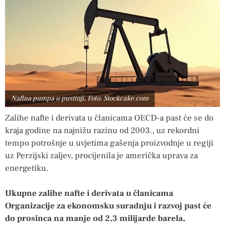
Naftna pumpa u pustinji, Foto: Stockcake.com
Zalihe nafte i derivata u članicama OECD-a past će se do
kraja godine na najnižu razinu od 2003., uz rekordni
tempo potrošnje u uvjetima gašenja proizvodnje u regiji
uz Perzijski zaljev, procijenila je američka uprava za
energetiku.
Ukupne zalihe nafte i derivata u članicama
Organizacije za ekonomsku suradnju i razvoj past će
do prosinca na manje od 2,3 milijarde barela,