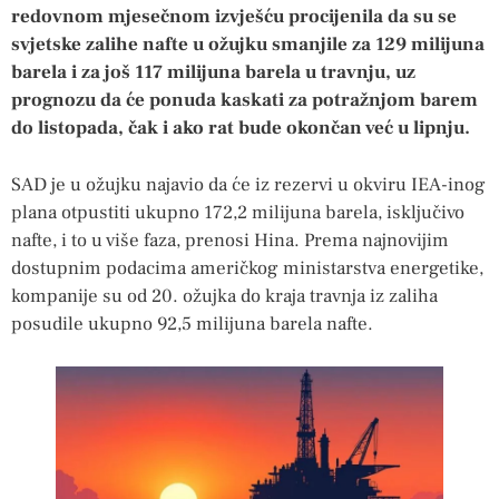
redovnom mjesečnom izvješću procijenila da su se
svjetske zalihe nafte u ožujku smanjile za 129 milijuna
barela i za još 117 milijuna barela u travnju, uz
prognozu da će ponuda kaskati za potražnjom barem
do listopada, čak i ako rat bude okončan već u lipnju.
SAD je u ožujku najavio da će iz rezervi u okviru IEA-inog
plana otpustiti ukupno 172,2 milijuna barela, isključivo
nafte, i to u više faza, prenosi Hina. Prema najnovijim
dostupnim podacima američkog ministarstva energetike,
kompanije su od 20. ožujka do kraja travnja iz zaliha
posudile ukupno 92,5 milijuna barela nafte.