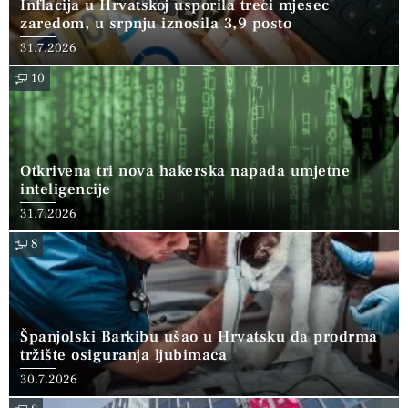
Inflacija u Hrvatskoj usporila treći mjesec
zaredom, u srpnju iznosila 3,9 posto
31.7.2026
10
Otkrivena tri nova hakerska napada umjetne
inteligencije
31.7.2026
8
Španjolski Barkibu ušao u Hrvatsku da prodrma
tržište osiguranja ljubimaca
30.7.2026