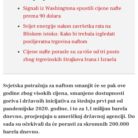
Signali iz Washingtona spustili cijene nafte
prema 90 dolara
Svijet energije nakon završetka rata na
Bliskom istoku: Kako bi trebala izgledati
poslijeratna trgovina naftom
Cijene nafte porasle su za više od tri posto
zbog trgovinskih štrajkova Irana i Izraela
Svjetska potražnja za naftom smanjit će se pak ove
godine zbog visokih cijena, smanjene dostupnosti
goriva i državnih inicijativa za štednju prvi put od
pandemijske 2020. godine, i to za 1,1 milijun barela
dnevno, procjenjuju u američkoj državnoj agenciji. Do
sada su očekivali da će porasti za skromnih 200.000
barela dnevno.