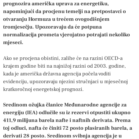
prognozira američka uprava za energetiku,
napominjući da procjenu temelji na pretpostavci o
otvaranju Hormuza u trećem ovogodišnjem
tromjesečju. Upozoravaju da će potpuna
normalizacija prometa vjerojatno potrajati nekoliko
mjeseci.
Ako se procjena obistini, zalihe će na razini OECD-a
krajem godine biti na najnižoj razini od 2003. godine,
kada je američka državna agencija počela voditi
evidenciju, upozoravaju njezini stručnjaci u mjesečnoj
kratkoročnoj energetskoj prognozi.
Sredinom ožujka članice Međunarodne agencije za
energiju (IEA) odlučile su iz rezervi otpustiti ukupno
411,9 milijuna barela nafte i naftnih derivata. Prema
toj odluci, nafta će činiti 72 posto plasiranih barela, a
derivati 28 posto. Sredinom svibnja agencija je u