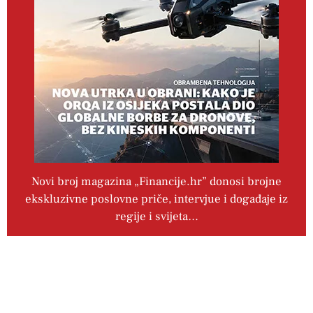
Novi broj magazina „Financije.hr” donosi brojne
ekskluzivne poslovne priče, intervjue i događaje iz
regije i svijeta…