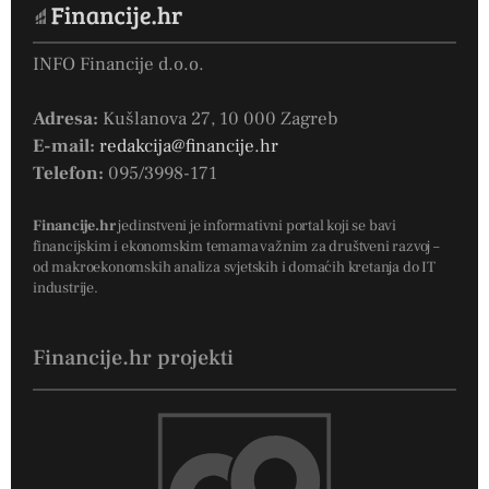
INFO Financije d.o.o.
Adresa:
Kušlanova 27, 10 000 Zagreb
E-mail:
redakcija@financije.hr
Telefon:
095/3998-171
Financije.hr
jedinstveni je informativni portal koji se bavi
financijskim i ekonomskim temama važnim za društveni razvoj –
od makroekonomskih analiza svjetskih i domaćih kretanja do IT
industrije.
Financije.hr projekti