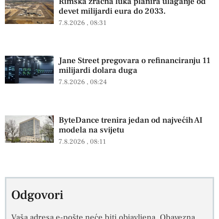
Rimska zračna luka planira ulaganje od
devet milijardi eura do 2033.
7.8.2026
08:31
Jane Street pregovara o refinanciranju 11
milijardi dolara duga
7.8.2026
08:24
ByteDance trenira jedan od najvećih AI
modela na svijetu
7.8.2026
08:11
Odgovori
Vaša adresa e-pošte neće biti objavljena.
Obavezna