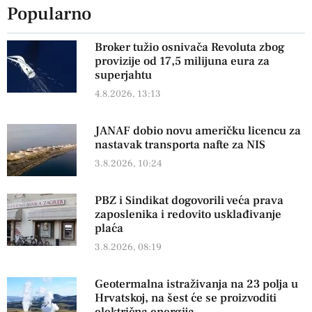
Popularno
Broker tužio osnivača Revoluta zbog
provizije od 17,5 milijuna eura za
superjahtu
4.8.2026, 13:13
JANAF dobio novu američku licencu za
nastavak transporta nafte za NIS
3.8.2026, 10:24
PBZ i Sindikat dogovorili veća prava
zaposlenika i redovito usklađivanje
plaća
3.8.2026, 08:19
Geotermalna istraživanja na 23 polja u
Hrvatskoj, na šest će se proizvoditi