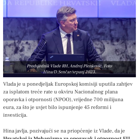
Predsjednik Vlade RH, Andrej Plenković, Foto:
Hina/D.Senčar/srpanj 2023.
Vlada je u ponedjeljak Europskoj komisiji uputila zahtjev
za isplatom treće rate u okviru Nacionalnog plana
oporavka i otpornosti (NPOO), vrijedne 700 milijuna
eura, za što je uvjet bilo ispunjenje 45 reformi i
investicija.
Hina javlja, pozivajući se na priopćenje iz Vlade, da je
Hrvatskoj iz Mehanizma za oporavak i otpornost EU