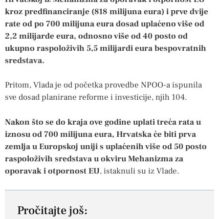
kroz predfinanciranje (818 milijuna eura) i prve dvije
rate od po 700 milijuna eura dosad uplaćeno više od
2,2 milijarde eura, odnosno više od 40 posto od
ukupno raspoloživih 5,5 milijardi eura bespovratnih
sredstava.
Pritom, Vlada je od početka provedbe NPOO-a ispunila
sve dosad planirane reforme i investicije, njih 104.
Nakon što se do kraja ove godine uplati treća rata u
iznosu od 700 milijuna eura, Hrvatska će biti prva
zemlja u Europskoj uniji s uplaćenih više od 50 posto
raspoloživih sredstava u okviru Mehanizma za
oporavak i otpornost EU
, istaknuli su iz Vlade.
Pročitajte još: