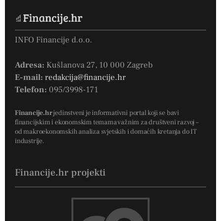
INFO Financije d.o.o.
Adresa:
Kušlanova 27, 10 000 Zagreb
E-mail:
redakcija@financije.hr
Telefon:
095/3998-171
Financije.hr
jedinstveni je informativni portal koji se bavi
financijskim i ekonomskim temama važnim za društveni razvoj –
od makroekonomskih analiza svjetskih i domaćih kretanja do IT
industrije.
Financije.hr projekti