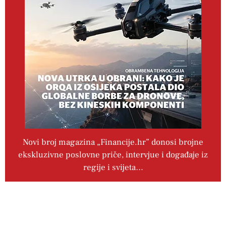
Novi broj magazina „Financije.hr” donosi brojne
ekskluzivne poslovne priče, intervjue i događaje iz
regije i svijeta…