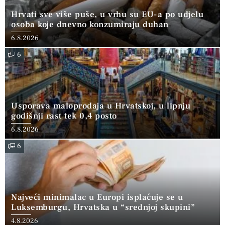
Hrvati sve više puše, u vrhu su EU-a po udjelu
osoba koje dnevno konzumiraju duhan
6.8.2026
6
Usporava maloprodaja u Hrvatskoj, u lipnju
godišnji rast tek 0,4 posto
6.8.2026
6
Najveći minimalac u Europi isplaćuje se u
Luksemburgu, Hrvatska u “srednjoj skupini”
4.8.2026