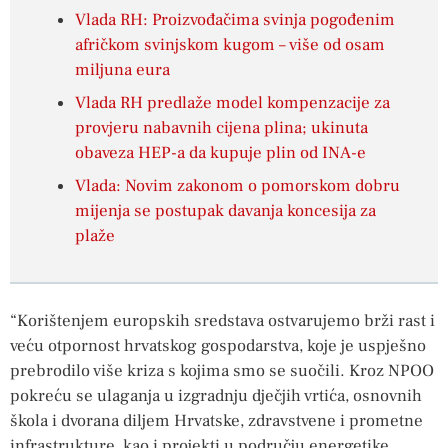
Vlada RH: Proizvođačima svinja pogođenim
afričkom svinjskom kugom – više od osam
miljuna eura
Vlada RH predlaže model kompenzacije za
provjeru nabavnih cijena plina; ukinuta
obaveza HEP-a da kupuje plin od INA-e
Vlada: Novim zakonom o pomorskom dobru
mijenja se postupak davanja koncesija za
plaže
“Korištenjem europskih sredstava ostvarujemo brži rast i
veću otpornost hrvatskog gospodarstva, koje je uspješno
prebrodilo više kriza s kojima smo se suočili. Kroz NPOO
pokreću se ulaganja u izgradnju dječjih vrtića, osnovnih
škola i dvorana diljem Hrvatske, zdravstvene i prometne
infrastrukture, kao i projekti u području energetike,