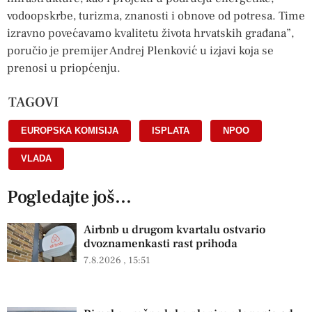
vodoopskrbe, turizma, znanosti i obnove od potresa. Time
izravno povećavamo kvalitetu života hrvatskih građana”,
poručio je premijer Andrej Plenković u izjavi koja se
prenosi u priopćenju.
TAGOVI
EUROPSKA KOMISIJA
,
ISPLATA
,
NPOO
,
VLADA
Pogledajte još...
Airbnb u drugom kvartalu ostvario
dvoznamenkasti rast prihoda
7.8.2026
15:51