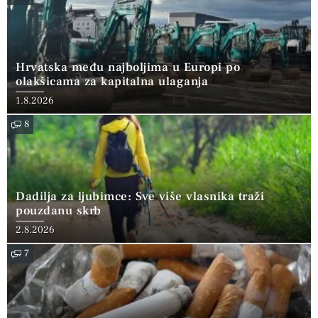
Hrvatska među najboljima u Europi po
olakšicama za kapitalna ulaganja
1.8.2026
8
Dadilja za ljubimce: Sve više vlasnika traži
pouzdanu skrb
2.8.2026
7