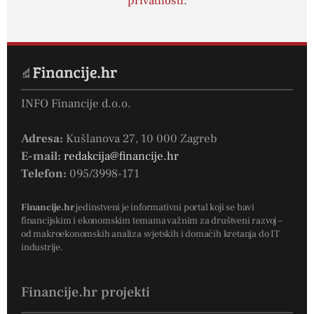
privatnosti
.
INFO Financije d.o.o.
Adresa:
Kušlanova 27, 10 000 Zagreb
E-mail:
redakcija@financije.hr
Telefon:
095/3998-171
Financije.hr
jedinstveni je informativni portal koji se bavi
financijskim i ekonomskim temama važnim za društveni razvoj –
od makroekonomskih analiza svjetskih i domaćih kretanja do IT
industrije.
Financije.hr projekti