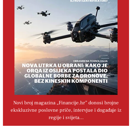
Novi broj magazina „Financije.hr” donosi brojne
ekskluzivne poslovne priče, intervjue i događaje iz
regije i svijeta…