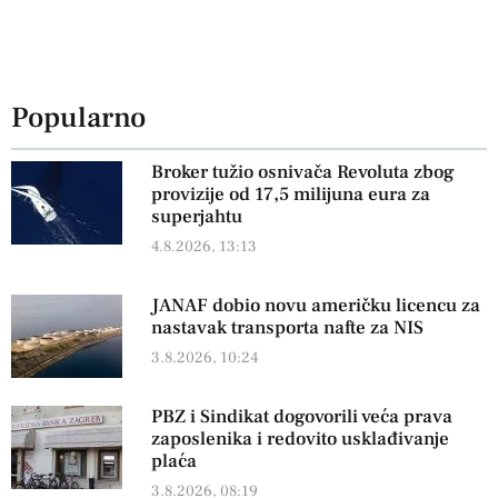
Popularno
Broker tužio osnivača Revoluta zbog
provizije od 17,5 milijuna eura za
superjahtu
4.8.2026, 13:13
JANAF dobio novu američku licencu za
nastavak transporta nafte za NIS
3.8.2026, 10:24
PBZ i Sindikat dogovorili veća prava
zaposlenika i redovito usklađivanje
plaća
3.8.2026, 08:19