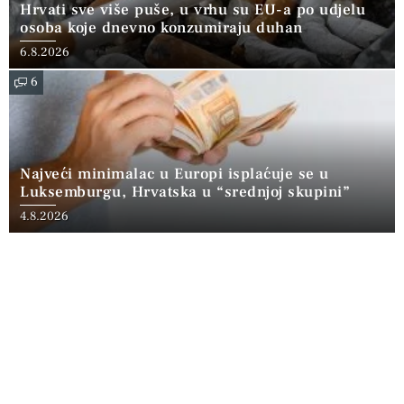
Hrvati sve više puše, u vrhu su EU-a po udjelu
osoba koje dnevno konzumiraju duhan
6.8.2026
6
Najveći minimalac u Europi isplaćuje se u
Luksemburgu, Hrvatska u “srednjoj skupini”
4.8.2026