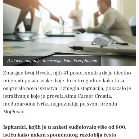
Poslovna ulaganja, ilustracija, Foto: Freepik.com
Značajan broj Hrvata, njih 41 posto, smatra da je idealno
mijenjati posao svake dvije do četiri godine kako bi se
osigurala nova iskustva i izbjegla stagnacija, pokazalo je
istraživanje koje je provela Alma Career Croatia,
međunarodna tvrtka najpoznatija po svom brendu
MojPosao.
Ispitanici, kojih je u anketi sudjelovalo više od 800,
ističu kako nakon spomenutog razdoblja često