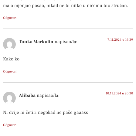
malo mjenjao posao, nikad ne bi nitko u ničemu bio stručan.
Odgovori
7.11.2024 u 16:39
Tonka Markulin
napisao/la:
Kako ko
Odgovori
10.11.2024 u 20:30
Alibaba
napisao/la:
Ni dvije ni četiri negokad ne paše gaaass
Odgovori