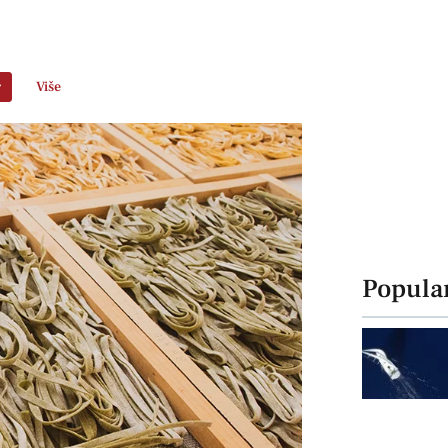
r
Više
Popula