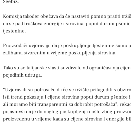
Seebiz.
Komisija također obećava da će nastaviti pomno pratiti tržišt
da se pad troškova energije i sirovina, poput durum pšeni
tjestenine.
Proizvođači uvjeravaju da je poskupljenje tjestenine samo 
zalihama stvorenim u vrijeme poskupljenja sirovina.
Tako su se talijanske vlasti suzdržale od ograničavanja cijena
pojedinih udruga.
“Uvjeravali su potrošače da će se tržište prilagoditi s obzi
isti trend pokazuju i cijene sirovina poput durum pšenice i 
ali moramo biti transparentni za dobrobit potrošača”, rekao
pojasnivši da je do naglog poskupljenja došlo zbog proizvođ
proizvedenu u vrijeme kada su cijene sirovina i energije bi