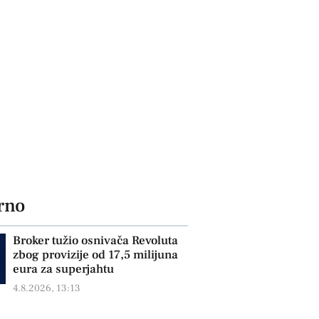
rno
Broker tužio osnivača Revoluta
zbog provizije od 17,5 milijuna
eura za superjahtu
4.8.2026, 13:13