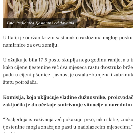
Foto: Radionica Tjestenina od davnina
U Italiji je održan krizni sastanak o razlozima naglog posku
namirnice za ovu zemlju.
U ožujku je bila 17,5 posto skuplja nego godinu ranije, a u 
kako cijene tjestenine već dva mjeseca rastu dvostruko brže
padu u cijeni pšenice. Javnost je ostala zbunjena i zabrinu
štetu potrošača.
Komisija, koja uključuje vladine dužnosnike, proizvođač
zaključila je da očekuje smirivanje situacije u naredni
“Posljednja istraživanja već pokazuju prve, iako slabe, znako
tjestenine mogla značajno pasti u nadolazećim mjesecima”,