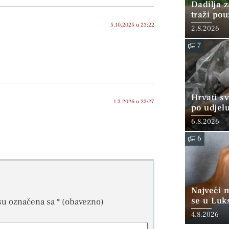
Dadilja z
traži po
5.10.2025 u 23:22
2.8.2026
7
Hrvati s
1.3.2026 u 23:27
po udjel
konzumi
6.8.2026
6
Najveći 
se u Luk
su označena sa
* (obavezno)
“srednjoj
4.8.2026