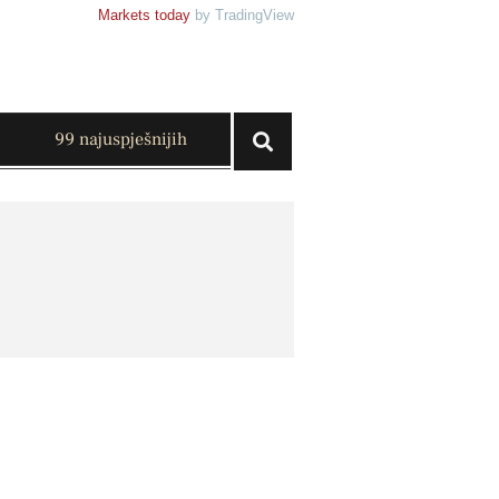
Markets today
by TradingView
99 najuspješnijih