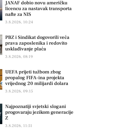
JANAF dobio novu američku
licencu za nastavak transporta
nafte za NIS
3.8.2026, 10:24
PBZ i Sindikat dogovorili veća
prava zaposlenika i redovito
usklađivanje plaća
3.8.2026, 08:19
UEFA prijeti tužbom zbog
propalog FIFA-ina projekta
vrijednog 20 milijardi dolara
3.8.2026, 09:15
Najpoznatiji svjetski slogani
progovaraju jezikom generacije
Z
3.8.2026, 11:51