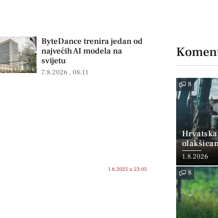
ByteDance trenira jedan od
Koment
najvećih AI modela na
svijetu
7.8.2026
08:11
8
Hrvatska
olakšica
1.8.2026
1.6.2025 u 23:05
8