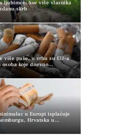
a ljubimce: Sve više vlasnika
uzdanu skrb
ve više puše, u vrhu su EU-a
u osoba koje dnevno
raju duhan
minimalac u Europi isplaćuje
semburgu, Hrvatska u
 skupini”