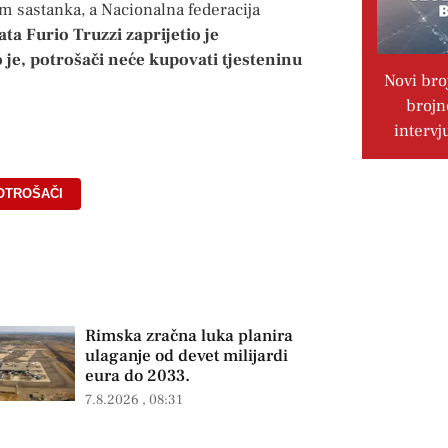
 sastanka, a Nacionalna federacija
ta Furio Truzzi zaprijetio je
 je, potrošači neće kupovati tjesteninu
Novi bro
brojn
intervj
OTROŠAČI
Rimska zračna luka planira
ulaganje od devet milijardi
eura do 2033.
7.8.2026
08:31