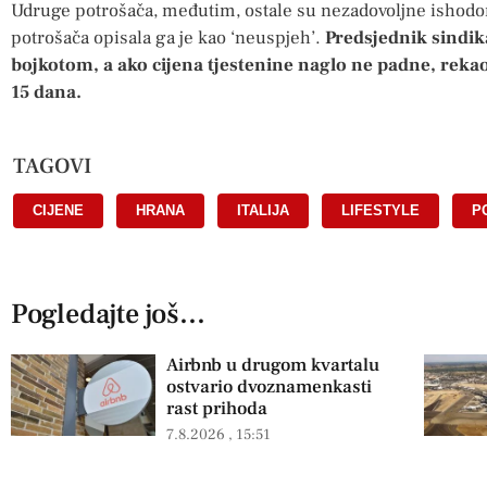
Udruge potrošača, međutim, ostale su nezadovoljne ishodom
potrošača opisala ga je kao ‘neuspjeh’.
Predsjednik sindika
bojkotom, a ako cijena tjestenine naglo ne padne, rekao
15 dana.
TAGOVI
CIJENE
,
HRANA
,
ITALIJA
,
LIFESTYLE
,
P
Pogledajte još...
Airbnb u drugom kvartalu
ostvario dvoznamenkasti
rast prihoda
7.8.2026
15:51