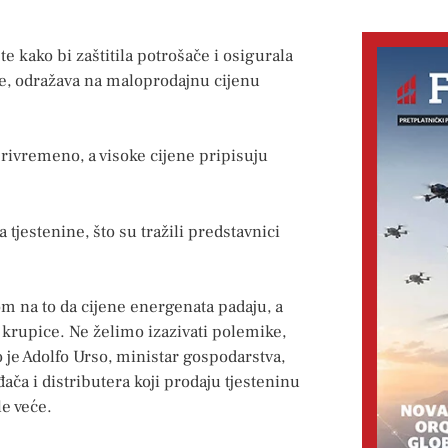
e kako bi zaštitila potrošače i osigurala
ce, odražava na maloprodajnu cijenu
privremeno, a visoke cijene pripisuju
 tjestenine, što su tražili predstavnici
rom na to da cijene energenata padaju, a
krupice. Ne želimo izazivati ​​polemike,
 je Adolfo Urso, ministar gospodarstva,
ača i distributera koji prodaju tjesteninu
le veće.