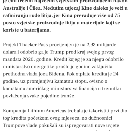
je čini trećim najvećim svjetskim proizvođačem nakon
Australije i Čilea. Međutim utjecaj Kine daleko je veći u
rafiniranju rude litija, jer Kina prerađuje više od 75
posto svjetske proizvodnje litija u materijale koji se
koriste u baterijama.
Projekt Thacker Pass procijenjen je na 2,93 milijarde
dolara i odobrio ga je Trump pred kraj svojeg prvog
mandata 2020. godine. Kredit kojeg je za njega odobrilo
ministarstvo energetike prošle je godine zaključila
prethodna vlada Joea Bidena. Rok otplate kredita je 24
godine, uz promjenjivu kamatnu stopu, ovisno o
kamatama američkog ministarstva financija u trenutku
povlačenja svake pojedine tranše.
Kompanija Lithium Americas trebala je iskoristiti prvi dio
tog kredita početkom ovog mjeseca, no dužnosnici
Trumpove vlade pokušali su ispregovarati nove uvjete