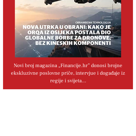
Novi broj magazina „Financije.hr” donosi brojne
ekskluzivne poslovne priče, intervjue i događaje iz
regije i svijeta…