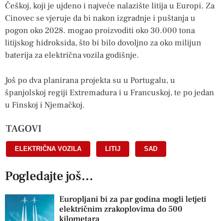
Češkoj, koji je ujdeno i najveće nalazište litija u Europi. Za
Cinovec se vjeruje da bi nakon izgradnje i puštanja u
pogon oko 2028. mogao proizvoditi oko 30.000 tona
litijskog hidroksida, što bi bilo dovoljno za oko milijun
baterija za električna vozila godišnje.
Još po dva planirana projekta su u Portugalu, u
španjolskoj regiji Extremadura i u Francuskoj, te po jedan
u Finskoj i Njemačkoj.
TAGOVI
ELEKTRIČNA VOZILA
,
LITIJ
,
SAD
Pogledajte još...
Europljani bi za par godina mogli letjeti
električnim zrakoplovima do 500
kilometara