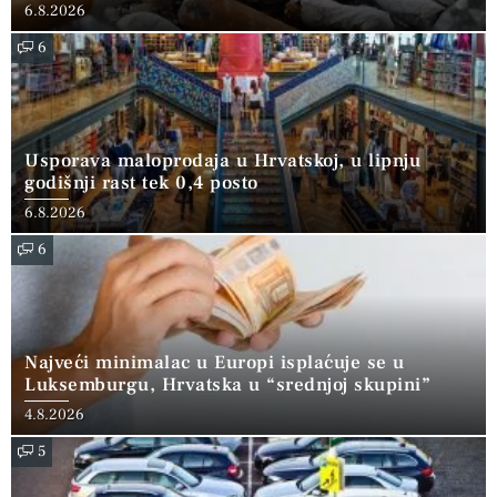
6.8.2026
6
Usporava maloprodaja u Hrvatskoj, u lipnju
godišnji rast tek 0,4 posto
6.8.2026
6
Najveći minimalac u Europi isplaćuje se u
Luksemburgu, Hrvatska u “srednjoj skupini”
4.8.2026
5