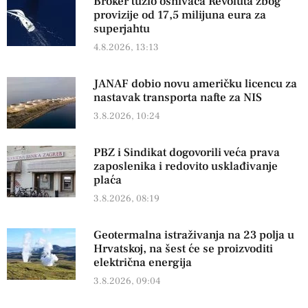
Broker tužio osnivača Revoluta zbog
provizije od 17,5 milijuna eura za
superjahtu
4.8.2026, 13:13
JANAF dobio novu američku licencu za
nastavak transporta nafte za NIS
3.8.2026, 10:24
PBZ i Sindikat dogovorili veća prava
zaposlenika i redovito usklađivanje
plaća
3.8.2026, 08:19
Geotermalna istraživanja na 23 polja u
Hrvatskoj, na šest će se proizvoditi
električna energija
3.8.2026, 09:04