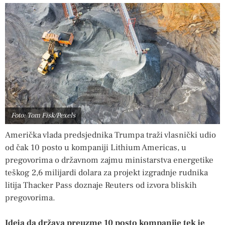
Foto: Tom Fisk/Pexels
Američka vlada predsjednika Trumpa traži vlasnički udio
od čak 10 posto u kompaniji Lithium Americas, u
pregovorima o državnom zajmu ministarstva energetike
teškog 2,6 milijardi dolara za projekt izgradnje rudnika
litija Thacker Pass doznaje Reuters od izvora bliskih
pregovorima.
Ideja da država preuzme 10 posto kompanije tek je