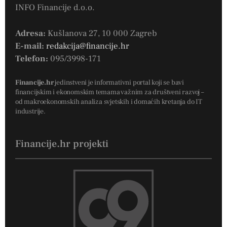
INFO Financije d.o.o.
Adresa:
Kušlanova 27, 10 000 Zagreb
E-mail:
redakcija@financije.hr
Telefon:
095/3998-171
Financije.hr
jedinstveni je informativni portal koji se bavi
financijskim i ekonomskim temama važnim za društveni razvoj –
od makroekonomskih analiza svjetskih i domaćih kretanja do IT
industrije.
Financije.hr projekti