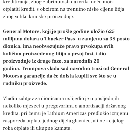
kreditiranja, zbog zabrinutosti da tvrtka neće moći
otplatiti kredit, s obzirom na trenutno niske cijene litija
zbog velike kineske proizvodnje.
General Motors, koji je prošle godine uložio 625
milijuna dolara u Thacker Pass, u zamjenu za 38 posto
dionica, ima neobvezujuće pravo prvokupa svih
količina proizvedenog litija u prvoj fazi, i dio
proizvodnje iz druge faze, za narednih 20
godina. Trumpova vlada sad navodno traži od General
Motorsa garancije da će doista kupiti sve što se u
rudniku proizvede.
Vladin zahtjev za dionicama uslijedio je u posljednjih
nekoliko mjeseci u pregovorima o amortizaciji državnog
kredita, pri čemu je Lithium Americas predložio izmjenu
rasporeda otplate jednog dijela glavnice, ali ne i cijelog
roka otplate ili ukupne kamate.