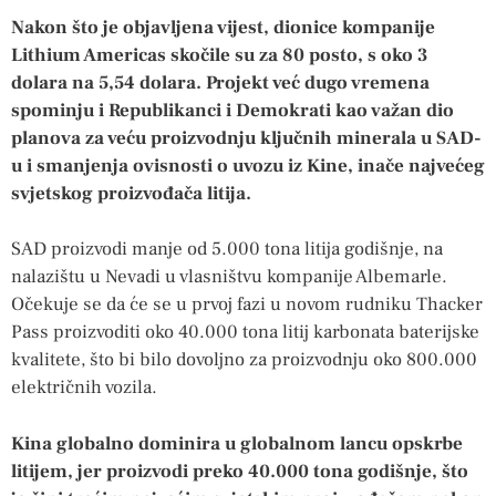
Nakon što je objavljena vijest, dionice kompanije
Lithium Americas skočile su za 80 posto, s oko 3
dolara na 5,54 dolara. Projekt već dugo vremena
spominju i Republikanci i Demokrati kao važan dio
planova za veću proizvodnju ključnih minerala u SAD-
u i smanjenja ovisnosti o uvozu iz Kine, inače najvećeg
svjetskog proizvođača litija.
SAD proizvodi manje od 5.000 tona litija godišnje, na
nalazištu u Nevadi u vlasništvu kompanije Albemarle.
Očekuje se da će se u prvoj fazi u novom rudniku Thacker
Pass proizvoditi oko 40.000 tona litij karbonata baterijske
kvalitete, što bi bilo dovoljno za proizvodnju oko 800.000
električnih vozila.
Kina globalno dominira u globalnom lancu opskrbe
litijem, jer proizvodi preko 40.000 tona godišnje, što