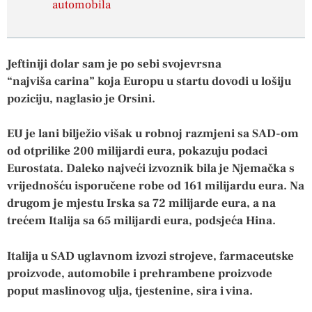
automobila
Jeftiniji dolar sam je po sebi svojevrsna
“najviša carina” koja Europu u startu dovodi u lošiju
poziciju, naglasio je Orsini.
EU je lani bilježio višak u robnoj razmjeni sa SAD-om
od otprilike 200 milijardi eura, pokazuju podaci
Eurostata. Daleko najveći izvoznik bila je Njemačka s
vrijednošću isporučene robe od 161 milijardu eura. Na
drugom je mjestu Irska sa 72 milijarde eura, a na
trećem Italija sa 65 milijardi eura, podsjeća Hina.
Italija u SAD uglavnom izvozi strojeve, farmaceutske
proizvode, automobile i prehrambene proizvode
poput maslinovog ulja, tjestenine, sira i vina.