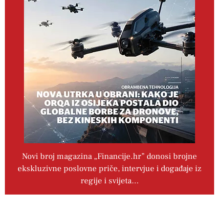
Novi broj magazina „Financije.hr” donosi brojne
ekskluzivne poslovne priče, intervjue i događaje iz
regije i svijeta…