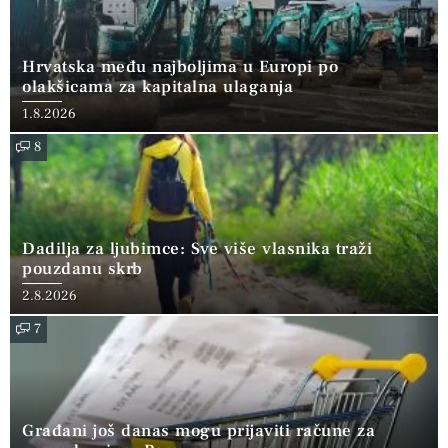
Hrvatska među najboljima u Europi po
olakšicama za kapitalna ulaganja
1.8.2026
8
Dadilja za ljubimce: Sve više vlasnika traži
pouzdanu skrb
2.8.2026
7
Građani još danas mogu prijaviti račune za