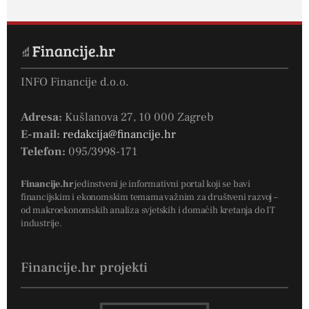
INFO Financije d.o.o.
Adresa:
Kušlanova 27, 10 000 Zagreb
E-mail:
redakcija@financije.hr
Telefon:
095/3998-171
Financije.hr
jedinstveni je informativni portal koji se bavi
financijskim i ekonomskim temama važnim za društveni razvoj –
od makroekonomskih analiza svjetskih i domaćih kretanja do IT
industrije.
Financije.hr projekti