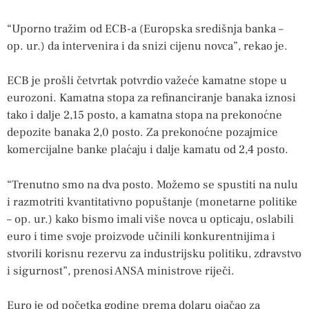
“Uporno tražim od ECB-a (Europska središnja banka –
op. ur.) da intervenira i da snizi cijenu novca”, rekao je.
ECB je prošli četvrtak potvrdio važeće kamatne stope u
eurozoni. Kamatna stopa za refinanciranje banaka iznosi
tako i dalje 2,15 posto, a kamatna stopa na prekonoćne
depozite banaka 2,0 posto. Za prekonoćne pozajmice
komercijalne banke plaćaju i dalje kamatu od 2,4 posto.
“Trenutno smo na dva posto. Možemo se spustiti na nulu
i razmotriti kvantitativno popuštanje (monetarne politike
– op. ur.) kako bismo imali više novca u opticaju, oslabili
euro i time svoje proizvode učinili konkurentnijima i
stvorili korisnu rezervu za industrijsku politiku, zdravstvo
i sigurnost”, prenosi ANSA ministrove riječi.
Euro je od početka godine prema dolaru ojačao za