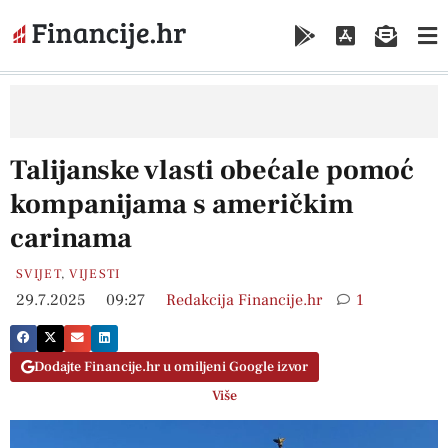
Talijanske vlasti obećale pomoć
kompanijama s američkim
carinama
SVIJET
,
VIJESTI
29.7.2025
09:27
Redakcija Financije.hr
1
Dodajte Financije.hr u omiljeni Google izvor
Više