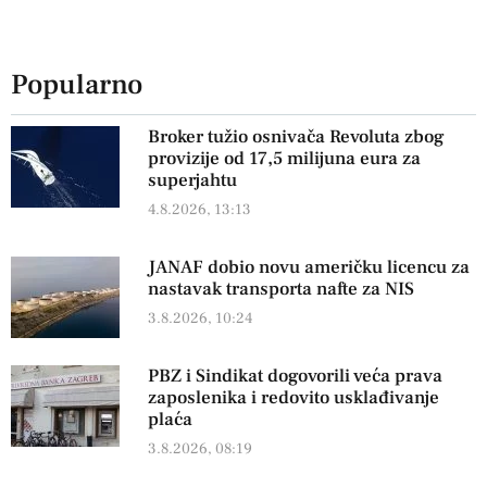
Popularno
Broker tužio osnivača Revoluta zbog
provizije od 17,5 milijuna eura za
superjahtu
4.8.2026, 13:13
JANAF dobio novu američku licencu za
nastavak transporta nafte za NIS
3.8.2026, 10:24
PBZ i Sindikat dogovorili veća prava
zaposlenika i redovito usklađivanje
plaća
3.8.2026, 08:19