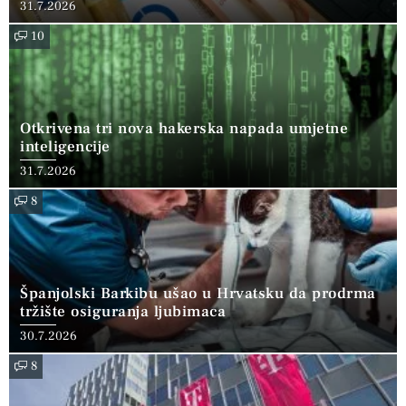
31.7.2026
10
Otkrivena tri nova hakerska napada umjetne
inteligencije
31.7.2026
8
Španjolski Barkibu ušao u Hrvatsku da prodrma
tržište osiguranja ljubimaca
30.7.2026
8