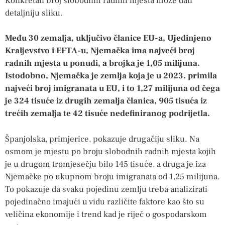
Konkretan broj slobodnih radnih mjesta može dati
detaljniju sliku.
Među 30 zemalja, uključivo članice EU-a, Ujedinjeno
Kraljevstvo i EFTA-u, Njemačka ima najveći broj
radnih mjesta u ponudi, a brojka je 1,05 milijuna.
Istodobno, Njemačka je zemlja koja je u 2023. primila
najveći broj imigranata u EU, i to 1,27 milijuna od čega
je 324 tisuće iz drugih zemalja članica, 905 tisuća iz
trećih zemalja te 42 tisuće nedefiniranog podrijetla.
Španjolska, primjerice, pokazuje drugačiju sliku. Na
osmom je mjestu po broju slobodnih radnih mjesta kojih
je u drugom tromjesečju bilo 145 tisuće, a druga je iza
Njemačke po ukupnom broju imigranata od 1,25 milijuna.
To pokazuje da svaku pojedinu zemlju treba analizirati
pojedinačno imajući u vidu različite faktore kao što su
veličina ekonomije i trend kad je riječ o gospodarskom