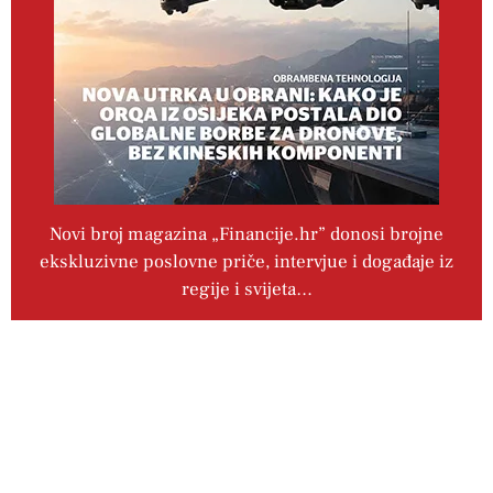
Novi broj magazina „Financije.hr” donosi brojne
ekskluzivne poslovne priče, intervjue i događaje iz
regije i svijeta…