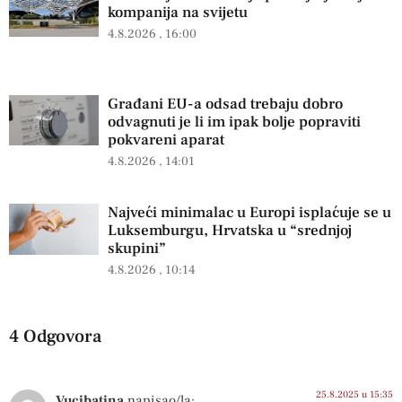
kompanija na svijetu
4.8.2026
16:00
Građani EU-a odsad trebaju dobro
odvagnuti je li im ipak bolje popraviti
pokvareni aparat
4.8.2026
14:01
Najveći minimalac u Europi isplaćuje se u
Luksemburgu, Hrvatska u “srednjoj
skupini”
4.8.2026
10:14
4 Odgovora
25.8.2025 u 15:35
Vucibatina
napisao/la: