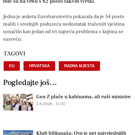
bile su na vrhu s 82 posto takvih tvrtki.
Jedna je anketa Eurobarometra pokazala da je 54 posto
malih i srednjih poduzeća nedostatak traženih vještina
označilo kao jedan od tri najveća problema s kojima se
susreću.
TAGOVI
EU
,
HRVATSKA
,
RADNA MJESTA
Pogledajte još...
Gen Z plače u kabinama, ali ruši ministre
5.8.2026
11:07
Klub bilijunaša: Ovo je pet najvrjednijih