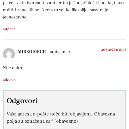
pa će sve to isto raditi vani jer im je “bolje” došli ljudi koji hoće
raditi i zaposlili se. Nema tu velike filozofije, sasvim je
jednostavno.
Odgovori
26.8.2025 u 15:48
MIRKO MRCIC
napisao/la:
Nije dobro.
Odgovori
Odgovori
Vaša adresa e-pošte neće biti objavljena.
Obavezna
polja su označena sa
* (obavezno)