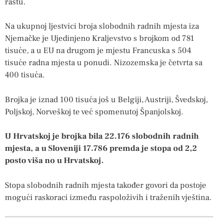
rastu.
Na ukupnoj ljestvici broja slobodnih radnih mjesta iza
Njemačke je Ujedinjeno Kraljevstvo s brojkom od 781
tisuće, a u EU na drugom je mjestu Francuska s 504
tisuće radna mjesta u ponudi. Nizozemska je četvrta sa
400 tisuća.
Brojka je iznad 100 tisuća još u Belgiji, Austriji, Švedskoj,
Poljskoj, Norveškoj te već spomenutoj Španjolskoj.
U Hrvatskoj je brojka bila 22.176 slobodnih radnih
mjesta, a u Sloveniji 17.786 premda je stopa od 2,2
posto viša no u Hrvatskoj.
Stopa slobodnih radnih mjesta također govori da postoje
mogući raskoraci između raspoloživih i traženih vještina.