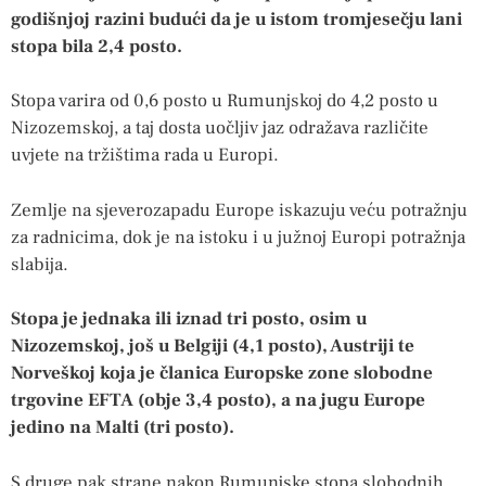
godišnjoj razini budući da je u istom tromjesečju lani
stopa bila 2,4 posto.
Stopa varira od 0,6 posto u Rumunjskoj do 4,2 posto u
Nizozemskoj, a taj dosta uočljiv jaz odražava različite
uvjete na tržištima rada u Europi.
Zemlje na sjeverozapadu Europe iskazuju veću potražnju
za radnicima, dok je na istoku i u južnoj Europi potražnja
slabija.
Stopa je jednaka ili iznad tri posto, osim u
Nizozemskoj, još u Belgiji (4,1 posto), Austriji te
Norveškoj koja je članica Europske zone slobodne
trgovine EFTA (obje 3,4 posto), a na jugu Europe
jedino na Malti (tri posto).
S druge pak strane nakon Rumunjske stopa slobodnih