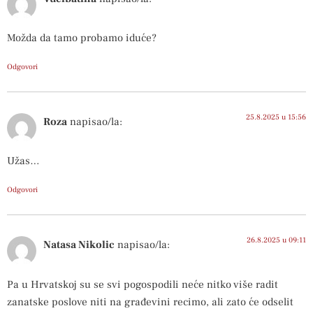
Možda da tamo probamo iduće?
Odgovori
25.8.2025 u 15:56
Roza
napisao/la:
Užas…
Odgovori
26.8.2025 u 09:11
Natasa Nikolic
napisao/la:
Pa u Hrvatskoj su se svi pogospodili neće nitko više radit
zanatske poslove niti na građevini recimo, ali zato će odselit