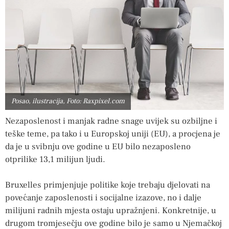
Posao, ilustracija, Foto: Raxpixel.com
Nezaposlenost i manjak radne snage uvijek su ozbiljne i
teške teme, pa tako i u Europskoj uniji (EU), a procjena je
da je u svibnju ove godine u EU bilo nezaposleno
otprilike 13,1 milijun ljudi.
Bruxelles primjenjuje politike koje trebaju djelovati na
povećanje zaposlenosti i socijalne izazove, no i dalje
milijuni radnih mjesta ostaju upražnjeni. Konkretnije, u
drugom tromjesečju ove godine bilo je samo u Njemačkoj