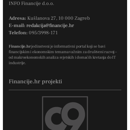
INFO Financije d.o.o.
Adresa:
Kušlanova 27, 10 000 Zagreb
E-mail:
redakcija@financije.hr
Telefon:
095/3998-171
Financije.hr
jedinstveni je informativni portal koji se bavi
financijskim i ekonomskim temama važnim za društveni razvoj –
od makroekonomskih analiza svjetskih i domaćih kretanja do IT
industrije.
Financije.hr projekti