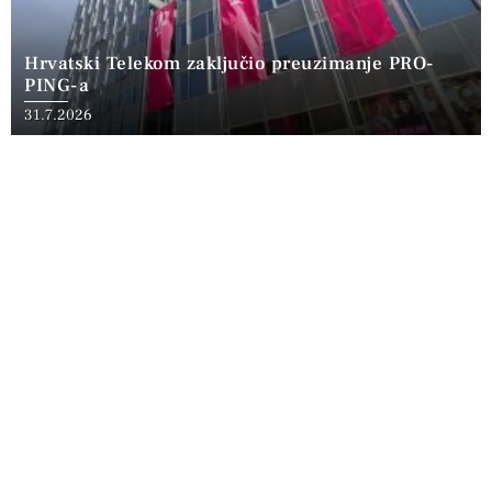
Hrvatski Telekom zaključio preuzimanje PRO-
PING-a
31.7.2026